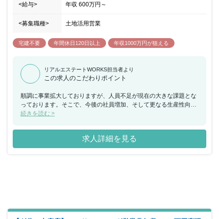
<給与>
年収
600万円
～
<募集職種>
土地活用営業
宅建不要
年間休日120日以上
年収1000万円が狙える
リアルエステートWORKS担当者より
この求人のこだわりポイント
順調に事業拡大しておりますが、人員不足が現在の大きな課題とな
っております。そこで、今後の社員増加、そして更なる生産性向上
に向けて増員募集を行うことになりました。 【同社について】 同
続きを読む >
社は、不動産・建設部門として、土地活用における不動産の企画・
施工を手掛けております。同社が建てる物件は、事業目的、ニー
求人詳細を見る
ズ、立地条件、周辺環境に応じてベストな提案を行うので、全てが
オリジナルデザインになります。オーナー様にとって大切な物件だ
からこそ、その想いを形にしたいという会社の方針によるもので
す。子や孫の代まで残せるような、世代が変わっても価値の高い資
産となる物件づくりを目指しております。 【グループについて】
同グループは、不動産・建設事業・不動産管理事業・賃貸仲介事
業・リゾート事業・LPガス事業の5事業7社で構成されており、事
業部単位で、それぞれが責任をもって取り組むことで次の仕事が生
まれ、ハタスグループとしての仕事を拡大させてまいりました。