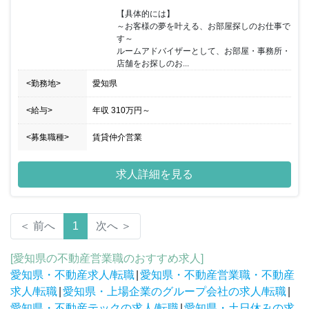
【具体的には】

～お客様の夢を叶える、お部屋探しのお仕事で
す～

ルームアドバイザーとして、お部屋・事務所・
店舗をお探しのお...
<勤務地>
愛知県
<給与>
年収
310万円
～
<募集職種>
賃貸仲介営業
求人詳細を見る
＜ 前へ
1
次へ ＞
[愛知県の不動産営業職のおすすめ求人]
愛知県・不動産求人/転職
|
愛知県・不動産営業職・不動産
求人/転職
|
愛知県・上場企業のグループ会社の求人/転職
|
愛知県・不動産テックの求人/転職
|
愛知県・土日休みの求