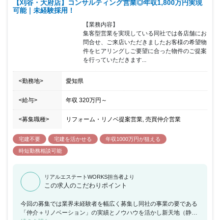
【刈谷・大府店】コンサルティング営業◎年収1,800万円実現
可能｜未経験採用！
【業務内容】

集客型営業を実現している同社では各店舗にお
問合せ、ご来店いただきましたお客様の希望物
件をヒアリングしご要望に合った物件のご提案
を行っていただきます...
<勤務地>
愛知県
<給与>
年収
320万円
～
<募集職種>
リフォーム・リノベ提案営業, 売買仲介営業
宅建不要
宅建を活かせる
年収1000万円が狙える
時短勤務相談可能
リアルエステートWORKS担当者より
この求人のこだわりポイント
今回の募集では業界未経験者を幅広く募集し同社の事業の要である
「仲介＋リノベーション」の実績とノウハウを活かし新天地（静岡