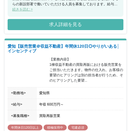
らの新設部署で働いていただける人員を募集しております。給与の
インセンティブ制度を導入しており、インセンティブの割合は相談
続きを読む >
可能です！成果や努力は収入等に反映していきますので、高いモチ
ベーションを保ちながらスキルアップしていただけます。 【同社に
求人詳細を見る
ついて】 同社は、不動産・建設部門として、土地活用における不動
産の企画・施工を手掛けております。同社が建てる物件は、事業目
的、ニーズ、立地条件、周辺環境に応じてベストな提案を行うの
で、全てがオリジナルデザインになります。オーナー様にとって大
愛知【販売営業＠収益不動産】年間休120日◎やりがいある│
切な物件だからこそ、その想いを形にしたいという会社の方針によ
インセンティブ
るものです。子や孫の代まで残せるような、世代が変わっても価値
の高い資産となる物件づくりを目指しております。 【グループにつ
【業務内容】

いて】 同グループは、不動産・建設事業・不動産管理事業・賃貸仲
1棟収益不動産の買取再販における販売営業を
介事業・リゾート事業・LPガス事業の5事業7社で構成されてお
ご担当いただきます。物件の仕入れ、お客様の
り、事業部単位で、それぞれが責任をもって取り組むことで次の仕
要望のヒアリングは別の担当者が行うため、そ
事が生まれ、ハタスグループとしての仕事を拡大させてまいりまし
のヒアリングした要望...
た。
<勤務地>
愛知県
<給与>
年収
600万円
～
<募集職種>
買取再販営業
年間休日120日以上
積極採用中
宅建必須