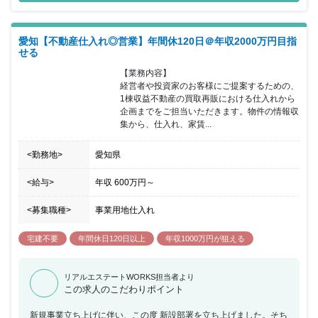
ポジションにおいても《事業責任者クラス》での採用を予定してい
ます。高待遇を実現できることも魅力となっており、年収1,300万
円～2,000万円も実現可能となっています。インセンティブ制度も
愛知【不動産仕入れ◎営業】年間休120日＠年収2000万円目指
充実しておりますので、コンサルとしてお客様に喜んでいただいた
せる
分はそのまま社員に還元しています。土地活用コンサルタントとし
て、子や孫の代まで残せるような、世代が変わっても価値の高い資
【業務内容】

産となる物件づくりを目指しやりがいを感じながら業務を進めてい
経営者や投資家のお客様にご提案するための、
ただくことが可能となっています。
1棟収益不動産の買取再販における仕入れから
企画までをご担当いただきます。物件の情報収
集から、仕入れ、家賃...
<勤務地>
愛知県
<給与>
年収
600万円
～
<募集職種>
事業用地仕入れ
宅建不要
年間休日120日以上
年収1000万円が狙える
リアルエステートWORKS担当者より
この求人のこだわりポイント
新規事業立ち上げに伴い、この度 新設部署を立ち上げました。そち