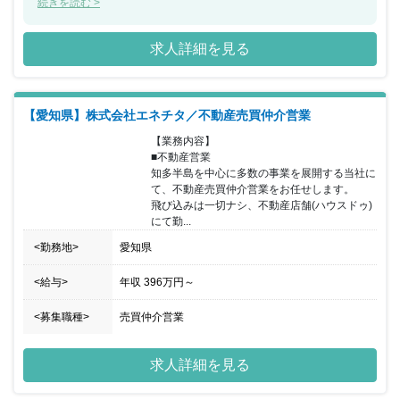
県浜松市）での立ち上げを行っていただける意欲ある方をお待ちし
続きを読む >
ております。営業にありがちな訪問営業はなく集客型の営業スタイ
ルになりますのでご来店いただいたお客様に集中していただけま
求人詳細を見る
す。またチーム制を導入しておりチーム全体で課題解決・目標達成
を目指すスタイルで常に活気があり業界未経験の方でも成長できる
環境が整っております。
【愛知県】株式会社エネチタ／不動産売買仲介営業
【業務内容】

■不動産営業

知多半島を中心に多数の事業を展開する当社に
て、不動産売買仲介営業をお任せします。

飛び込みは一切ナシ、不動産店舗(ハウスドゥ)
にて勤...
<勤務地>
愛知県
<給与>
年収
396万円
～
<募集職種>
売買仲介営業
求人詳細を見る