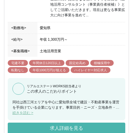
地活用コンサルタント（事業責任者候補）》と
してご活躍いただきます。現在は更なる事業拡
大に向け事業を進めて...
<勤務地>
愛知県
<給与>
年収
1,300万円
～
<募集職種>
土地活用営業
宅建不要
年間休日120日以上
固定給高め
積極採用中
転勤なし
年収1000万円が狙える
ハイレイヤー対応求人
リアルエステートWORKS担当者より
この求人のこだわりポイント
同社は西三河エリアを中心に愛知県全域で建設・不動産事業を運営
を手掛けている企業になります。事業目的・ニーズ・立地条件・周
辺環境に応じてベストな提案を行うため、全てがオリジナルデザイ
続きを読む >
ンという点が同社の強みとなり、お客様からの支持を集め事業を拡
大させ続けています。愛知県全域で「ハタス」というブランド名の
求人詳細を見る
確立に向け、更なる事業拡大を目指している最中となっており、同