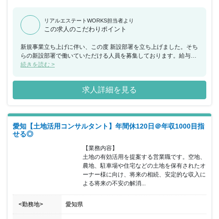
リアルエステートWORKS担当者より
この求人のこだわりポイント
新規事業立ち上げに伴い、この度 新設部署を立ち上げました。そち
らの新設部署で働いていただける人員を募集しております。給与の
インセンティブ制度を導入しており、成果や努力は収入等に反映し
続きを読む >
ていきますので、高いモチベーションを保ちながらスキルアップし
ていただけます。 【同社について】 同社は、不動産・建設部門と
求人詳細を見る
して、土地活用における不動産の企画・施工を手掛けております。
同社が建てる物件は、事業目的、ニーズ、立地条件、周辺環境に応
じてベストな提案を行うので、全てがオリジナルデザインになりま
す。オーナー様にとって大切な物件だからこそ、その想いを形にし
愛知【土地活用コンサルタント】年間休120日＠年収1000目指
たいという会社の方針によるものです。子や孫の代まで残せるよう
せる◎
な、世代が変わっても価値の高い資産となる物件づくりを目指して
おります。 【グループについて】 同グループは、不動産・建設事
【業務内容】

業・不動産管理事業・賃貸仲介事業・リゾート事業・LPガス事業の
土地の有効活用を提案する営業職です。空地、
5事業7社で構成されており、事業部単位で、それぞれが責任をもっ
農地、駐車場や住宅などの土地を保有されたオ
て取り組むことで次の仕事が生まれ、ハタスグループとしての仕事
ーナー様に向け、将来の相続、安定的な収入に
を拡大させてまいりました。
よる将来の不安の解消...
<勤務地>
愛知県