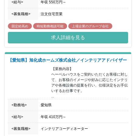
<給与>
年収
550万円
～
<募集職種>
注文住宅営業
固定給高め
時短勤務相談可能
上場企業のグループ会社
求人詳細を見る
【愛知県】旭化成ホームズ株式会社／インテリアアドバイザー
【業務内容】

ヘーベルハウスをご契約いただくお客様に対し
て、お客様のイメージや好みに応じたインテリ
アや各種設備の提案を行い、仕様決定をお手伝
いするお仕事です。

...
<勤務地>
愛知県
<給与>
年収
410万円
～
<募集職種>
インテリアコーディネーター