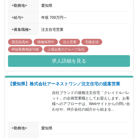
<勤務地>
愛知県
<給与>
年収
700万円
～
<募集職種>
注文住宅営業
固定給高め
積極採用中
法人営業
宅建必須
時短勤務相談可能
上場企業のグループ会社
求人詳細を見る
【愛知県】株式会社アーネストワン／注文住宅の提案営業
自社ブランドの規格注文住宅「クレイドルパレ
ット」の企画営業職としてお迎えします。お客
様へのアプローチは、Webサイトからの問い合
わせや、仲介会社の紹介から始まる...
<勤務地>
愛知県