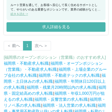
ルート営業を通して、お客様へ安心して長く住めるサポートとし
て、やりがいのある重要なポジションです。業界の経験がなくと
も、運転免許の資格と営業のご経験があればチャレンジできます。
続きを読む >
実力主義のカルチャーが根付いている企業のため、やったらやった
分だけ評価やインセンティブに繋がります。年収1,000万円以上の
求人詳細を見る
方も在籍しているので、チャレンジングな姿勢の方にもオススメで
す。
＜ 前へ
1
次へ ＞
[福岡県のオープンポジション（営業職）のおすすめ求人]
福岡県・不動産求人/転職
|
福岡県・オープンポジション
（営業職）・不動産求人/転職
|
福岡県・上場企業のグルー
プ会社の求人/転職
|
福岡県・不動産テックの求人/転職
|
福
岡県・土日休みの求人/転職
|
福岡県・年間休日120日以上
の求人/転職
|
福岡県・残業月20時間以内の求人/転職
|
福岡
県・固定給高めの求人/転職
|
福岡県・年収1,000万円が狙
えるの求人/転職
|
福岡県・反響営業の求人/転職
|
福岡県・
リノベ系の求人/転職
|
福岡県・法人営業の求人/転職
|
福岡
県・事業用不動産取り扱いの求人/転職
|
福岡県・転勤なし