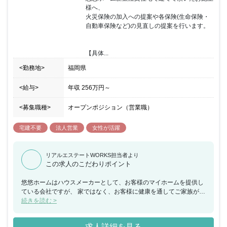
様へ、

火災保険の加入への提案や各保険(生命保険・
自動車保険など)の見直しの提案を行います。

【具体...
<勤務地>
福岡県
<給与>
年収
256万円
～
<募集職種>
オープンポジション（営業職）
宅建不要
法人営業
女性が活躍
リアルエステートWORKS担当者より
この求人のこだわりポイント
悠悠ホームはハウスメーカーとして、お客様のマイホームを提供し
ている会社ですが、 家ではなく、お客様に健康を通してご家族が一
生笑って暮らせる「健康で豊かな人生」を提供していると考えてい
続きを読む >
ます。 当ポジションでは、お施主様への提案営業と併せて、業務の
幅を広げていくために、 法人営業(一般企業)への保険提案営業まで
求人詳細を見る