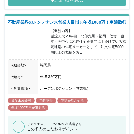
担当して頂きます。
不動産業界のメンテナンス営業★目指せ年収1000万！車通勤◎
【業務内容】

 設立して29年目、北部九州（福岡・佐賀・熊
本）を中心に木造住宅を専門に手掛けている福
岡地場の住宅メーカーとして、注文住宅5000
棟以上の実績を誇...
<勤務地>
福岡県
<給与>
年収
320万円
～
<募集職種>
オープンポジション（営業職）
業界未経験可
宅建不要
宅建を活かせる
年収1000万円が狙える
リアルエステートWORKS担当者より
この求人のこだわりポイント