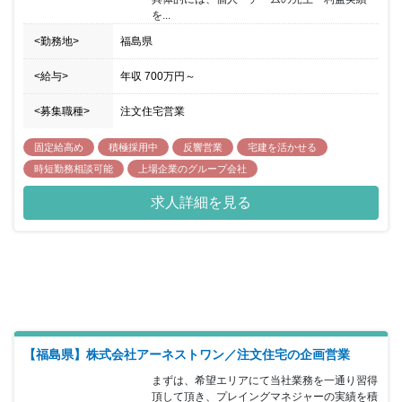
を...
<勤務地>
福島県
<給与>
年収
700万円
～
<募集職種>
注文住宅営業
固定給高め
積極採用中
反響営業
宅建を活かせる
時短勤務相談可能
上場企業のグループ会社
求人詳細を見る
【福島県】株式会社アーネストワン／注文住宅の企画営業
まずは、希望エリアにて当社業務を一通り習得
頂して頂き、プレイングマネジャーの実績を積