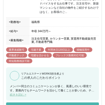
ドバイスをするお仕事です。注文住宅や、新築
マンションなど自社の物件をご紹介するわけで
はなく、お客様のご...
<勤務地>
福島県
<給与>
年収
344万円
～
注文住宅営業, カウンター営業, 実需用不動産販売営
<募集職種>
業, 不動産専門職
業界未経験可
宅建不要
年間休日120日以上
積極採用中
不動産テック
宅建を活かせる
フレックス勤務対応可能
時短勤務相談可能
リアルエステートWORKS担当者より
この求人のこだわりポイント
メンバー同士のコミュニケーションが多く、風通しのいい環境で
す。業務内でもチームワークを活かして働くことが多いため、チー
ムで何かを成し遂げたいと考えている方におススメの求人です。ま
続きを読む >
た、年間休日が130日もあり、産休希望者の取得が104％、再雇用
制度など女性のライフイベントにも沿った制度が整っております。