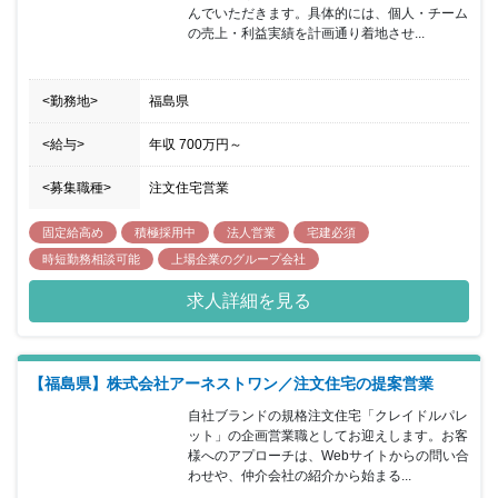
んでいただきます。具体的には、個人・チーム
の売上・利益実績を計画通り着地させ...
<勤務地>
福島県
<給与>
年収
700万円
～
<募集職種>
注文住宅営業
固定給高め
積極採用中
法人営業
宅建必須
時短勤務相談可能
上場企業のグループ会社
求人詳細を見る
【福島県】株式会社アーネストワン／注文住宅の提案営業
自社ブランドの規格注文住宅「クレイドルパレ
ット」の企画営業職としてお迎えします。お客
様へのアプローチは、Webサイトからの問い合
わせや、仲介会社の紹介から始まる...