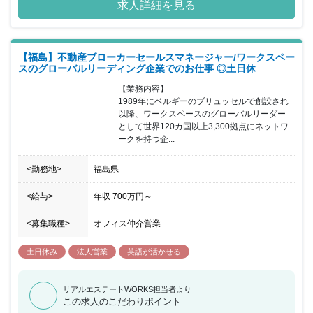
求人詳細を見る
【福島】不動産ブローカーセールスマネージャー/ワークスペー
スのグローバルリーディング企業でのお仕事 ◎土日休
【業務内容】

1989年にベルギーのブリュッセルで創設され
以降、ワークスペースのグローバルリーダー 
として世界120カ国以上3,300拠点にネットワ
ークを持つ企...
<勤務地>
福島県
<給与>
年収
700万円
～
<募集職種>
オフィス仲介営業
土日休み
法人営業
英語が活かせる
リアルエステートWORKS担当者より
この求人のこだわりポイント