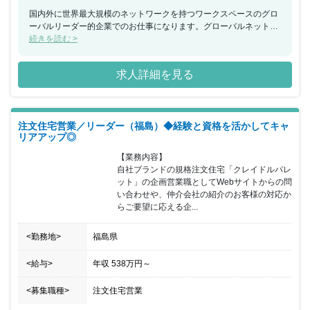
国内外に世界最大規模のネットワークを持つワークスペースのグロ
ーバルリーダー的企業でのお仕事になります。グローバルネットワ
ークを背景としたクライエントの課題解決並びにクライエントとの
続きを読む >
コラボレーションを通し価値創造を行って頂きます。裁量と難易度
共に高いお仕事になります。
求人詳細を見る
注文住宅営業／リーダー（福島）◆経験と資格を活かしてキャ
リアアップ◎
【業務内容】

自社ブランドの規格注文住宅「クレイドルパレ
ット」の企画営業職としてWebサイトからの問
い合わせや、仲介会社の紹介のお客様の対応か
らご要望に応える企...
<勤務地>
福島県
<給与>
年収
538万円
～
<募集職種>
注文住宅営業