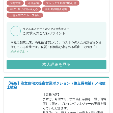
反響営業
宅建必須
フレックス勤務対応可能
年収1000万円が狙える
時短勤務相談可能
上場企業のグループ会社
リアルエステートWORKS担当者より
この求人のこだわりポイント
同社は創業以来、高級住宅ではなく、コストを抑えた分譲住宅を目
指している企業です。良質・低価格な家を作る理由、それは「1人
でも多くの方にマイホームを」という思いを達成するためです。日
続きを読む >
本の平均年収は400万円と言われています。対して住宅の平均価格
は3206万円。これでは所得の低いご家庭は住宅を購入することが難
求人詳細を見る
しい。そこで同社では、徹底した施工管理による工期の短縮とコス
トマネジメントを行い、住宅開発の随所でアウトソースを有効に活
用する独自のビジネスモデルを原動力に、住宅平均価格2190万円を
実現。これによって、所得が低い方にも、夢のマイホームでの安心
【福島】注文住宅の提案営業ポジション（拠点長候補）／宅建
安全な暮らしを提供しています。そんな同社で経験と資格を活かし
士歓迎
て注文住宅の提案営業（リーダー職）に挑戦していただける方を歓
迎いたします。
【業務内容】

まずは、希望エリアにて当社業務を一通り習得
頂して頂き、プレイングマネジャーの実績を積
んでいただきます。

具体的には、個人・チームの売上・利益実績