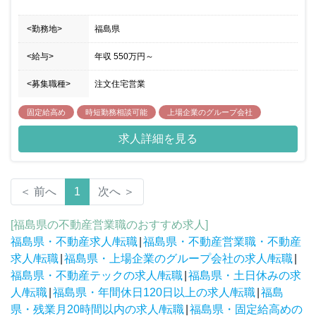
<勤務地>
福島県
<給与>
年収
550万円
～
<募集職種>
注文住宅営業
固定給高め
時短勤務相談可能
上場企業のグループ会社
求人詳細を見る
＜ 前へ
1
次へ ＞
[福島県の不動産営業職のおすすめ求人]
福島県・不動産求人/転職
|
福島県・不動産営業職・不動産
求人/転職
|
福島県・上場企業のグループ会社の求人/転職
|
福島県・不動産テックの求人/転職
|
福島県・土日休みの求
人/転職
|
福島県・年間休日120日以上の求人/転職
|
福島
県・残業月20時間以内の求人/転職
|
福島県・固定給高めの