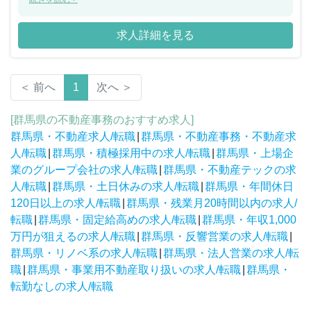
と生産性を高めるためのサポート業務をお任せできる方を募集する
こととなりました。 営業事務の経験があり業界未経験や営業職から
求人詳細を見る
のキャリアチェンジなど挑戦する意欲のある方で同社の支店オープ
ンをサポートしていただける方を求めています。フルフレックスや
水・日休みの完全週休二日制など働きやすい環境づくりにも力を入
れており、ワークバランスが取りやすいのが特徴です。
＜ 前へ
1
次へ ＞
[群馬県の不動産事務のおすすめ求人]
群馬県・不動産求人/転職
|
群馬県・不動産事務・不動産求
人/転職
|
群馬県・積極採用中の求人/転職
|
群馬県・上場企
業のグループ会社の求人/転職
|
群馬県・不動産テックの求
人/転職
|
群馬県・土日休みの求人/転職
|
群馬県・年間休日
120日以上の求人/転職
|
群馬県・残業月20時間以内の求人/
転職
|
群馬県・固定給高めの求人/転職
|
群馬県・年収1,000
万円が狙えるの求人/転職
|
群馬県・反響営業の求人/転職
|
群馬県・リノベ系の求人/転職
|
群馬県・法人営業の求人/転
職
|
群馬県・事業用不動産取り扱いの求人/転職
|
群馬県・
転勤なしの求人/転職