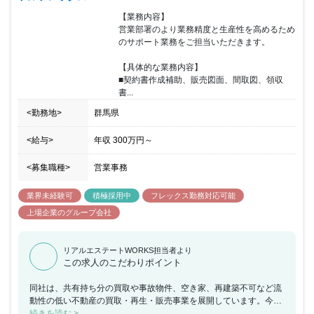
【業務内容】

営業部署のより業務精度と生産性を高めるため
のサポート業務をご担当いただきます。

【具体的な業務内容】

■契約書作成補助、販売図面、間取図、領収
書...
<勤務地>
群馬県
<給与>
年収
300万円
～
<募集職種>
営業事務
業界未経験可
積極採用中
フレックス勤務対応可能
上場企業のグループ会社
リアルエステートWORKS担当者より
この求人のこだわりポイント
同社は、共有持ち分の買取や事故物件、空き家、再建築不可など流
動性の低い不動産の買取・再生・販売事業を展開しています。今
回、群馬にて8月に支店オープンのため、営業部署のより業務精度
続きを読む >