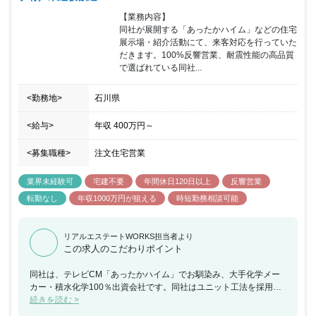
【業務内容】

同社が展開する「あったかハイム」などの住宅
展示場・紹介活動にて、来客対応を行っていた
だきます。100%反響営業、耐震性能の高品質
で選ばれている同社...
<勤務地>
石川県
<給与>
年収
400万円
～
<募集職種>
注文住宅営業
業界未経験可
宅建不要
年間休日120日以上
反響営業
転勤なし
年収1000万円が狙える
時短勤務相談可能
リアルエステートWORKS担当者より
この求人のこだわりポイント
同社は、テレビCM「あったかハイム」でお馴染み、大手化学メー
カー・積水化学100％出資会社です。同社はユニット工法を採用
し、高品質な建材を使用しています。また、化学メーカー傘下なら
続きを読む >
ではではありますが、高気密・高断熱等、機能性の高い家づくりを