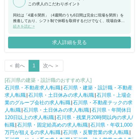
この求人のこだわりポイント
同社は「4週６閉所」（4週間のうち6日間は完全に現場を閉所）を
推進しており、シフト制で休暇を取得するだけでなく、現場自体を
閉所することで、協力会社社員も含めた業界全体の長時間労働改善
続きを読む >
の取り組みを行なっており、社員の平均勤続年数は約18年・平均残
業時間約24時間と建設業界の中でも働きやすい就業環境を保ってい
求人詳細を見る
ます。
＜ 前へ
1
次へ ＞
[石川県の建築・設計職のおすすめ求人]
石川県・不動産求人/転職
|
石川県・建築・設計職・不動産
求人/転職
|
石川県・土日休みの求人/転職
|
石川県・上場企
業のグループ会社の求人/転職
|
石川県・不動産テックの求
人/転職
|
石川県・土日休みの求人/転職
|
石川県・年間休日
120日以上の求人/転職
|
石川県・残業月20時間以内の求人/
転職
|
石川県・固定給高めの求人/転職
|
石川県・年収1,000
万円が狙えるの求人/転職
|
石川県・反響営業の求人/転職
|