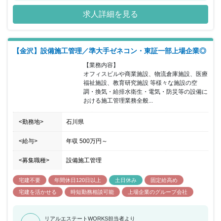
時間約24時間と建設業界の中でも働きやすい就業環境を保っていま
求人詳細を見る
す。
【金沢】設備施工管理／準大手ゼネコン・東証一部上場企業◎
【業務内容】

オフィスビルや商業施設、物流倉庫施設、医療
福祉施設、教育研究施設 等様々な施設の空
調・換気・給排水衛生・電気・防災等の設備に
おける施工管理業務全般...
<勤務地>
石川県
<給与>
年収
500万円
～
<募集職種>
設備施工管理
宅建不要
年間休日120日以上
土日休み
固定給高め
宅建を活かせる
時短勤務相談可能
上場企業のグループ会社
リアルエステートWORKS担当者より