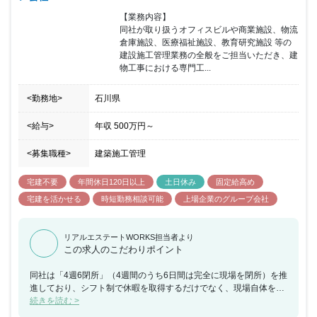
【業務内容】

同社が取り扱うオフィスビルや商業施設、物流
倉庫施設、医療福祉施設、教育研究施設 等の
建設施工管理業務の全般をご担当いただき、建
物工事における専門工...
<勤務地>
石川県
<給与>
年収
500万円
～
<募集職種>
建築施工管理
宅建不要
年間休日120日以上
土日休み
固定給高め
宅建を活かせる
時短勤務相談可能
上場企業のグループ会社
リアルエステートWORKS担当者より
この求人のこだわりポイント
同社は「4週6閉所」（4週間のうち6日間は完全に現場を閉所）を推
進しており、シフト制で休暇を取得するだけでなく、現場自体を閉
所することで、協力会社社員も含めた業界全体の長時間労働改善の
続きを読む >
取り組みを行なっており、社員の平均勤続年数は約18年・平均残業