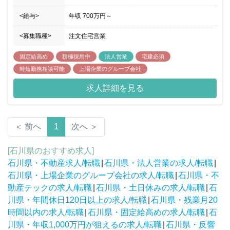
<給与>
年収
700万円
～
<募集職種>
注文住宅営業
固定給高め
積極採用中
法人営業
宅建必須
時短勤務相談可能
上場企業のグループ会社
求人詳細を見る
＜ 前へ
1
次へ ＞
[石川県のおすすめ求人]
石川県・不動産求人/転職
|
石川県・法人営業の求人/転職
|
石川県・上場企業のグループ会社の求人/転職
|
石川県・不
動産テックの求人/転職
|
石川県・土日休みの求人/転職
|
石
川県・年間休日120日以上の求人/転職
|
石川県・残業月20
時間以内の求人/転職
|
石川県・固定給高めの求人/転職
|
石
川県・年収1,000万円が狙えるの求人/転職
|
石川県・反響