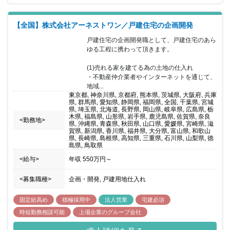
【全国】株式会社アーネストワン／戸建住宅の企画開発
戸建住宅の企画開発職として、戸建住宅のあら
ゆる工程に携わって頂きます。

(1)売れる家を建てる為の土地の仕入れ

・不動産仲介業者やインターネットを通じて、
地域...
東京都, 神奈川県, 京都府, 熊本県, 茨城県, 大阪府, 兵庫
県, 群馬県, 愛知県, 静岡県, 福岡県, 全国, 千葉県, 宮城
県, 埼玉県, 北海道, 長野県, 岡山県, 岐阜県, 広島県, 栃
木県, 福島県, 山形県, 岩手県, 鹿児島県, 佐賀県, 奈良
<勤務地>
県, 沖縄県, 青森県, 秋田県, 山口県, 愛媛県, 宮崎県, 滋
賀県, 新潟県, 香川県, 福井県, 大分県, 富山県, 和歌山
県, 長崎県, 島根県, 高知県, 三重県, 石川県, 山梨県, 徳
島県, 鳥取県
<給与>
年収
550万円
～
<募集職種>
企画・開発, 戸建用地仕入れ
固定給高め
積極採用中
法人営業
宅建必須
時短勤務相談可能
上場企業のグループ会社