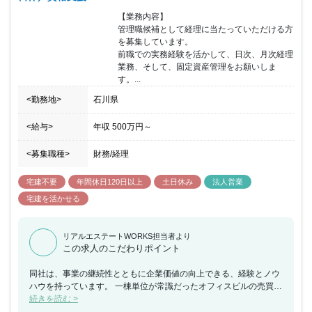
【業務内容】

管理職候補として経理に当たっていただける方
を募集しています。

前職での実務経験を活かして、日次、月次経理
業務、そして、固定資産管理をお願いしま
す。...
<勤務地>
石川県
<給与>
年収
500万円
～
<募集職種>
財務/経理
宅建不要
年間休日120日以上
土日休み
法人営業
宅建を活かせる
リアルエステートWORKS担当者より
この求人のこだわりポイント
同社は、事業の継続性とともに企業価値の向上できる、経験とノウ
ハウを持っています。 一棟単位が常識だったオフィスビルの売買
を、フロア単位に分譲することで、 収益不動産の裾野を一気に広げ
続きを読む >
た画期的なビジネスモデル『区分所有オフィス®』をメインに、 収