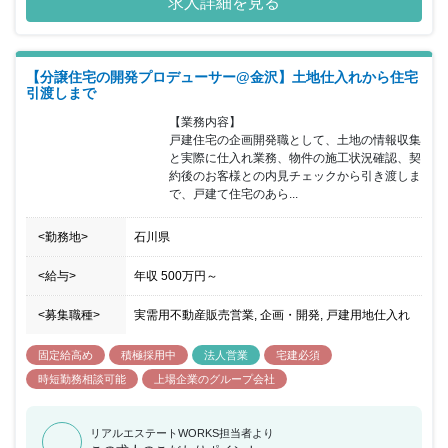
求人詳細を見る
【分譲住宅の開発プロデューサー@金沢】土地仕入れから住宅
引渡しまで
【業務内容】

戸建住宅の企画開発職として、土地の情報収集
と実際に仕入れ業務、物件の施工状況確認、契
約後のお客様との内見チェックから引き渡しま
で、戸建て住宅のあら...
<勤務地>
石川県
<給与>
年収
500万円
～
<募集職種>
実需用不動産販売営業, 企画・開発, 戸建用地仕入れ
固定給高め
積極採用中
法人営業
宅建必須
時短勤務相談可能
上場企業のグループ会社
リアルエステートWORKS担当者より