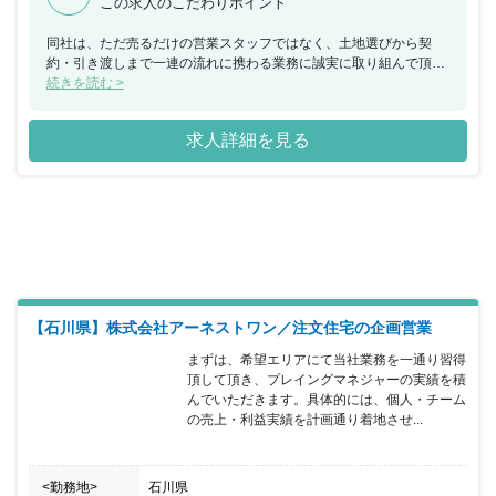
この求人のこだわりポイント
同社は、ただ売るだけの営業スタッフではなく、土地選びから契
約・引き渡しまで一連の流れに携わる業務に誠実に取り組んで頂け
る方を募集します。また、間取り決めなども行うためセンスが問わ
続きを読む >
れるなど、大変ですがやりがいのある仕事です。5年以上働いてく
れた社員には研修旅行をプレゼントしている点も魅力的です。新規
求人詳細を見る
出店に伴う増員を背景とした募集となります。
【石川県】株式会社アーネストワン／注文住宅の企画営業
まずは、希望エリアにて当社業務を一通り習得
頂して頂き、プレイングマネジャーの実績を積
んでいただきます。具体的には、個人・チーム
の売上・利益実績を計画通り着地させ...
<勤務地>
石川県