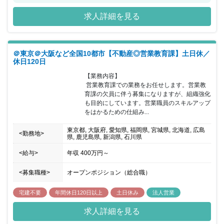
益不動産を核とした資産形成を提案しています。さらなる事業拡⼤
求人詳細を見る
を⽬指し ⼀緒に成⻑できる⼈材を積極採⽤中です。 『区分所有オ
フィス®』をメインに、収益不動産を核とした資産形成を提案する
株式会社ボルテックス。 私たちは今、第二創業期を迎え、既存事業
の拡大および新規事業への挑戦、それに向かうための組織力強化に
＠東京＠大阪など全国10都市【不動産◎営業教育課】土日休／
取り組んでおり、 さらなる成長と発展を目指しています。宅地建物
休日120日
取引士優遇です。 お持ちでない方は入社後、取得をお願いしており
ますが、会社でのサポート（テキスト・動画・模試等）も行いま
【業務内容】

す。 求める人材は、基本的には素直な性格の人。 しかし、人の言
 営業教育課での業務をお任せします。営業教
うことを鵜呑みにせずに自分のアタマで考えたうえで、 それ以外の
育課の欠員に伴う募集になりますが、組織強化
考え方も提案できる人が理想です。 ボルテックスでは新しい仕事に
も目的にしています。営業職員のスキルアップ
どんどんトライしてもらい、 新人が活躍できる場所を提供したいと
をはかるための仕組み...
考えています。 より早い段階で責任ある仕事や新しい事業を任せる
ことで、 他社とは比べ物にならないスピードで成長できると信じて
東京都, 大阪府, 愛知県, 福岡県, 宮城県, 北海道, 広島
<勤務地>
います。
県, 鹿児島県, 新潟県, 石川県
<給与>
年収
400万円
～
<募集職種>
オープンポジション（総合職）
宅建不要
年間休日120日以上
土日休み
法人営業
求人詳細を見る