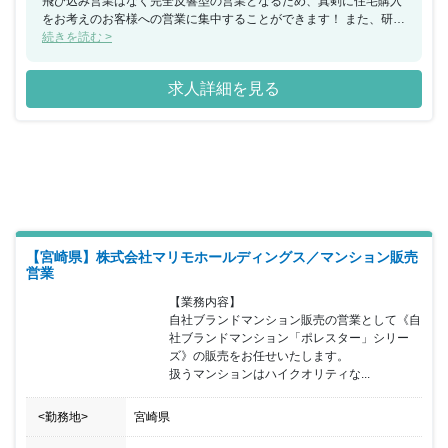
飛び込み営業はなく完全反響型の営業となるため、真剣に住宅購入
をお考えのお客様への営業に集中することができます！ また、研修
制度も充実しており、基礎から実践的な知識まで学びます。その後
続きを読む >
はOJTで先輩社員に同行し、より具体的な商談等についての業務に
取り組んでいただきます。
求人詳細を見る
【宮崎県】株式会社マリモホールディングス／マンション販売
営業
【業務内容】

自社ブランドマンション販売の営業として《自
社ブランドマンション「ポレスター」シリー
ズ》の販売をお任せいたします。

扱うマンションはハイクオリティな...
<勤務地>
宮崎県