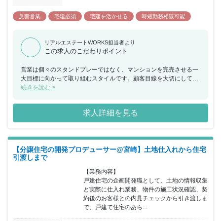
反響営業
宅建必須
宅建を活かせる
時短勤務相談可能
リアルエステートWORKS担当者より
この求人のこだわりポイント
営業は個々のスタンドプレーではなく、マンションを完売させる一
大目標に向かって取り組むスタイルです。顧客目線を大切にしてほ
しい観点から、仲間同士、手を差し伸べる風土が浸透しており、チ
続きを読む >
ームで目標を共有しフォローし合うチーム体制があります。
求人詳細を見る
【分譲住宅の開発プロデューサー@宮崎】土地仕入れから住宅
引渡しまで
【業務内容】

戸建住宅の企画開発職として、土地の情報収集
と実際に仕入れ業務、物件の施工状況確認、契
約後のお客様との内見チェックから引き渡しま
で、戸建て住宅のあら...