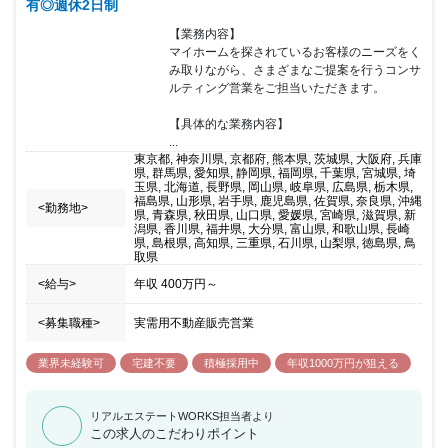
有◎週休2日制
ローまでお客様をサポートしていただきます。 展示場へ来られたお
客様への反響営業になりますので飛び込み訪問や外回りなどの業務
【業務内容】

はありません。 また、同社は評価は金額でなく販売棟数となり、お
マイホームを探されているお客様のニーズをく
客様の夢の実現にいくつ携わったかという販売棟数が基準になりま
み取りながら、さまざまなご提案を行うコンサ
す。 売上金額の大小によらず、どんなお客様に対しても公平かつ誠
ルティング営業をご担当いただきます。

実にご提案できる環境です。 高額な商品をムリに売ることなくお客
様に最適なご提案をすることで、信頼関係を築くことが出来ます。
【具体的な業務内容】

同社は約8割が未経験からスタートしており、建築の基礎知識・資
...
金計画・接客方法について一から学べるコンテンツが揃っているな
東京都, 神奈川県, 京都府, 熊本県, 茨城県, 大阪府, 兵庫
ど、 充実した研修制度や商品力が結果を出せる環境を実現していま
県, 群馬県, 愛知県, 静岡県, 福岡県, 千葉県, 宮城県, 埼
す。経験者、未経験者問わず同社のやり方や住宅に共感していただ
玉県, 北海道, 長野県, 岡山県, 岐阜県, 広島県, 栃木県,
福島県, 山形県, 岩手県, 鹿児島県, 佐賀県, 奈良県, 沖縄
きご活躍いただける方を歓迎いたします。
<勤務地>
県, 青森県, 秋田県, 山口県, 愛媛県, 宮崎県, 滋賀県, 新
潟県, 香川県, 福井県, 大分県, 富山県, 和歌山県, 長崎
県, 島根県, 高知県, 三重県, 石川県, 山梨県, 徳島県, 鳥
取県
<給与>
年収
400万円
～
<募集職種>
実需用不動産販売営業
業界未経験可
宅建不要
積極採用中
年収1000万円が狙える
リアルエステートWORKS担当者より
この求人のこだわりポイント