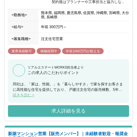
契約後はプランナーや工事担当と協力しな...
熊本県, 福岡県, 鹿児島県, 佐賀県, 沖縄県, 宮崎県, 大分
<勤務地>
県, 長崎県
<給与>
年収
300万円
～
<募集職種>
注文住宅営業
業界未経験可
積極採用中
年収1000万円が狙える
リアルエステートWORKS担当者より
この求人のこだわりポイント
同社は、「家は、性能。」を「暮らしやすさ」で家を探すお客さま
に高性能な住宅を提供しており、 戸建注文住宅の販売棟数、5年連
続で業界No.1の実績。性能に優れているからこそ、 「住みはじめ
続きを読む >
てから」が真に評価をいただけ「一条工務店さんで家を建てて良か
った」と感謝の言葉をいただけるなど高い評価をいただいておりま
求人詳細を見る
す。 今回、各エリアにて注文住宅の営業をお任せできる方を募集す
ることとなりました。 展示場へ来られたお客様へアプローチをして
いただき、具体的に検討したいというお客様には理想の家のイメー
ジやご要望をヒアリングし、プランを作成します。 ご契約後はプラ
新築マンション営業【販売メンバー】｜未経験者歓迎・報奨金
ンナーや工事担当と協力しながら着工から引き渡し、アフターフォ