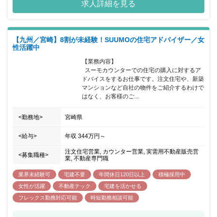
求人詳細を見る
【九州／宮崎】8割が未経験！SUUMOの住宅アドバイザー／女
性活躍中
【業務内容】

  スーモカウンターでの住宅の購入に対するア
ドバイスをするお仕事です。注文住宅や、新築
マンションなど自社の物件をご紹介するわけで
はなく、お客様のご...
<勤務地>
宮崎県
<給与>
年収
344万円
～
注文住宅営業, カウンター営業, 実需用不動産販売営
<募集職種>
業, 不動産専門職
業界未経験可
宅建不要
年間休日120日以上
積極採用中
女性が活躍
不動産テック
宅建を活かせる
フレックス勤務対応可能
時短勤務相談可能