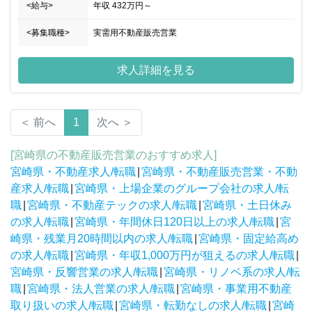
<給与>
年収
432万円
～
<募集職種>
実需用不動産販売営業
求人詳細を見る
＜ 前へ
1
次へ ＞
[宮崎県の不動産販売営業のおすすめ求人]
宮崎県・不動産求人/転職
|
宮崎県・不動産販売営業・不動
産求人/転職
|
宮崎県・上場企業のグループ会社の求人/転
職
|
宮崎県・不動産テックの求人/転職
|
宮崎県・土日休み
の求人/転職
|
宮崎県・年間休日120日以上の求人/転職
|
宮
崎県・残業月20時間以内の求人/転職
|
宮崎県・固定給高め
の求人/転職
|
宮崎県・年収1,000万円が狙えるの求人/転職
|
宮崎県・反響営業の求人/転職
|
宮崎県・リノベ系の求人/転
職
|
宮崎県・法人営業の求人/転職
|
宮崎県・事業用不動産
取り扱いの求人/転職
|
宮崎県・転勤なしの求人/転職
|
宮崎