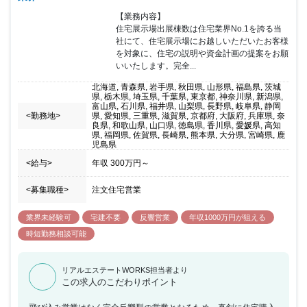
【業務内容】

住宅展示場出展棟数は住宅業界No.1を誇る当
社にて、住宅展示場にお越しいただいたお客様
を対象に、住宅の説明や資金計画の提案をお願
いいたします。完全...
北海道, 青森県, 岩手県, 秋田県, 山形県, 福島県, 茨城
県, 栃木県, 埼玉県, 千葉県, 東京都, 神奈川県, 新潟県,
富山県, 石川県, 福井県, 山梨県, 長野県, 岐阜県, 静岡
<勤務地>
県, 愛知県, 三重県, 滋賀県, 京都府, 大阪府, 兵庫県, 奈
良県, 和歌山県, 山口県, 徳島県, 香川県, 愛媛県, 高知
県, 福岡県, 佐賀県, 長崎県, 熊本県, 大分県, 宮崎県, 鹿
児島県
<給与>
年収
300万円
～
<募集職種>
注文住宅営業
業界未経験可
宅建不要
反響営業
年収1000万円が狙える
時短勤務相談可能
リアルエステートWORKS担当者より
この求人のこだわりポイント