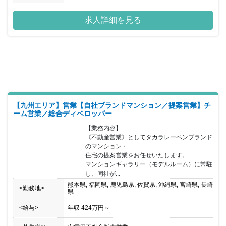
求人詳細を見る
【九州エリア】営業【自社ブランドマンション／提案営業】チ
ーム営業／総合ディベロッパー
【業務内容】

《不動産営業》としてタカラレーベンブランド
のマンション・

住宅の提案営業をお任せいたします。

マンションギャラリー（モデルルーム）に常駐
し、同社が...
熊本県, 福岡県, 鹿児島県, 佐賀県, 沖縄県, 宮崎県, 長崎
<勤務地>
県
<給与>
年収
424万円
～