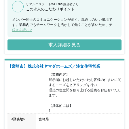
リアルエステートWORKS担当者より
この求人のこだわりポイント
メンバー同士のコミュニケーションが多く、風通しのいい環境で
す。業務内でもチームワークを活かして働くことが多いため、チー
ムで何かを成し遂げたいと考えている方におススメの求人です。ま
続きを読む >
た、年間休日が130日もあり、産休希望者の取得が133％、再雇用
制度など女性のライフイベントにも沿った制度が整っております。
求人詳細を見る
【宮崎市】株式会社ヤマダホームズ／注文住宅営業
【業務内容】

展示場にお越しいただいたお客様の住まいに関
するニーズをヒアリングを行い、

理想の住空間を創り上げる提案をお任せいたし
ます。

【具体的には】

1....
<勤務地>
宮崎県