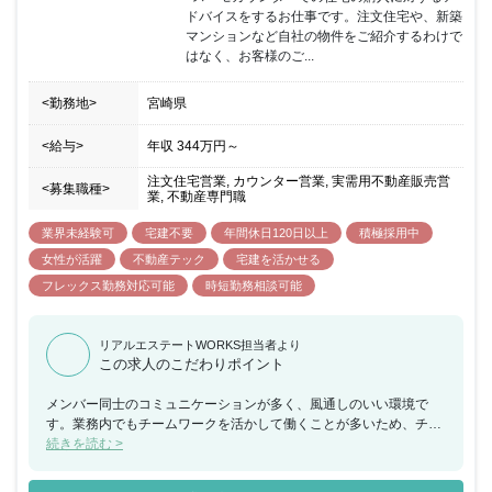
ドバイスをするお仕事です。注文住宅や、新築
マンションなど自社の物件をご紹介するわけで
はなく、お客様のご...
<勤務地>
宮崎県
<給与>
年収
344万円
～
注文住宅営業, カウンター営業, 実需用不動産販売営
<募集職種>
業, 不動産専門職
業界未経験可
宅建不要
年間休日120日以上
積極採用中
女性が活躍
不動産テック
宅建を活かせる
フレックス勤務対応可能
時短勤務相談可能
リアルエステートWORKS担当者より
この求人のこだわりポイント
メンバー同士のコミュニケーションが多く、風通しのいい環境で
す。業務内でもチームワークを活かして働くことが多いため、チー
ムで何かを成し遂げたいと考えている方におススメの求人です。ま
続きを読む >
た、年間休日が130日もあり、産休希望者の取得が133％、再雇用
制度など女性のライフイベントにも沿った制度が整っております。