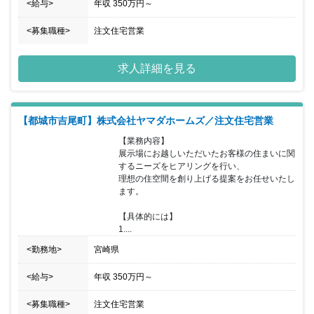
<給与>
年収
350万円
～
<募集職種>
注文住宅営業
求人詳細を見る
【都城市吉尾町】株式会社ヤマダホームズ／注文住宅営業
【業務内容】

展示場にお越しいただいたお客様の住まいに関
するニーズをヒアリングを行い、

理想の住空間を創り上げる提案をお任せいたし
ます。

【具体的には】

1....
<勤務地>
宮崎県
<給与>
年収
350万円
～
<募集職種>
注文住宅営業