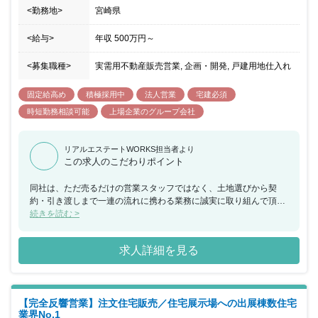
<勤務地>
宮崎県
<給与>
年収
500万円
～
<募集職種>
実需用不動産販売営業, 企画・開発, 戸建用地仕入れ
固定給高め
積極採用中
法人営業
宅建必須
時短勤務相談可能
上場企業のグループ会社
リアルエステートWORKS担当者より
この求人のこだわりポイント
同社は、ただ売るだけの営業スタッフではなく、土地選びから契
約・引き渡しまで一連の流れに携わる業務に誠実に取り組んで頂け
る方を募集します。また、間取り決めなども行うためセンスが問わ
続きを読む >
れるなど、大変ですがやりがいのある仕事です。5年以上働いてく
れた社員には研修旅行をプレゼントしている点も魅力的です。新規
求人詳細を見る
出店に伴う増員を背景とした募集となります。
【完全反響営業】注文住宅販売／住宅展示場への出展棟数住宅
業界No.1