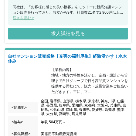
同社は、「お客様に感じの良い接客」をモットーに新築分譲マンシ
ョン販売を行っており、設立から9年、社員数21名で2,900戸以上の
販売実績を達成いたしました。今回、マイホームを探されているお
続きを読む >
客様のニーズをくみ取りながら、さまざまなご提案を行うコンサル
ティング営業をお任せできる方を募集することとなりました。新築
求人詳細を見る
マンションや新築戸建の販売センターのメンバーとしてご活躍頂
き、住宅ローンのアドバイスや、インテリアのコーディネート提案
等でお客様から信頼を頂きながらお引渡時には「担当があなただっ
たから買いました。ありがとう！」という御言葉を頂ける、やりが
自社マンション販売業務【充実の福利厚生】経験活かす！水木
いあるお仕事です。
休み
【業務内容】

地域・地方の特性を活かし、企画・設計から管
理まで自社グループで行う高品質マンションを
提供する同社にて、販売・反響営業をご担当い
ただきます。主に、マ...
全国, 岩手県, 山形県, 栃木県, 東京都, 神奈川県, 山梨
県, 長野県, 岐阜県, 愛知県, 京都府, 大阪府, 兵庫県, 奈
<勤務地>
良県, 和歌山県, 岡山県, 香川県, 愛媛県, 高知県, 熊本
県, 大分県, 宮崎県, 鹿児島県
<給与>
年収
504万円
～
<募集職種>
実需用不動産販売営業