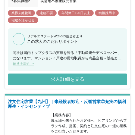
<募集職種>
実需用不動産販売営業
業界未経験可
宅建不要
年間休日120日以上
積極採用中
宅建を活かせる
リアルエステートWORKS担当者より
この求人のこだわりポイント
同社は国内トップクラスの実績を誇る「不動産総合デベロッパー」
になります。マンション／戸建の用地取得から商品企画～販売まで
自社で一貫して手掛けており、自社ブランドマンションである 《レ
続きを読む >
ーベンブランド》を展開しています。 クオリティの高い物件とな
り、お客様からも高評価をいただき、 現在も販売棟数を伸ばし続け
求人詳細を見る
ています。 同ポジションにおいても販売商品に自信を持って提案す
ることが でき、お客様の声をしっかりと反映した物件を販売して頂
きます。 個人プレーではなくチームプレーで販売を手掛けていくこ
とも 魅力となっており、チームに目標が設定され、ゴールに向かっ
注文住宅営業【九州】｜未経験者歓迎・反響営業◎充実の福利
て チームで取り組んでいただきます。 チームメンバーと共に目標
厚生・インセンティブ
達成を目指し、辛いときは支えあうことが 出来る、チーム制ならで
はの成長や達成感が同ポジションの魅力です。
【業務内容】

展示場へ来られたお客様へ、ヒアリングからプ
ラン作成、提案、契約と注文住宅の一連の業務
をご担当いただきます。
