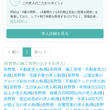
この求人のこだわりポイント
同社は「4週６閉所」（4週間のうち6日間は完全に現場を閉所）を
推進しており、シフト制で休暇を取得するだけでなく、現場自体を
閉所することで、協力会社社員も含めた業界全体の長時間労働改善
続きを読む >
の取り組みを行なっており、社員の平均勤続年数は約18年・平均残
業時間約24時間と建設業界の中でも働きやすい就業環境を保ってい
求人詳細を見る
ます。
＜ 前へ
1
次へ ＞
[長野県の施工管理のおすすめ求人]
長野県・不動産求人/転職
|
長野県・施工管理・不動産求人/
転職
|
長野県・宅建不要の求人/転職
|
長野県・上場企業の
グループ会社の求人/転職
|
長野県・不動産テックの求人/転
職
|
長野県・土日休みの求人/転職
|
長野県・年間休日120日
以上の求人/転職
|
長野県・残業月20時間以内の求人/転職
|
長野県・固定給高めの求人/転職
|
長野県・年収1,000万円
が狙えるの求人/転職
|
長野県・反響営業の求人/転職
|
長野