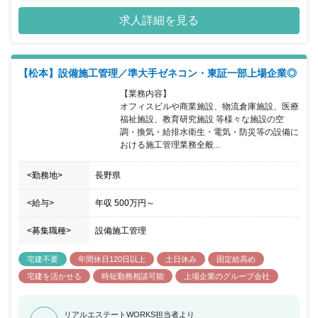
時間約24時間と建設業界の中でも働きやすい就業環境を保っていま
求人詳細を見る
す。
【松本】設備施工管理／準大手ゼネコン・東証一部上場企業◎
【業務内容】

オフィスビルや商業施設、物流倉庫施設、医療
福祉施設、教育研究施設 等様々な施設の空
調・換気・給排水衛生・電気・防災等の設備に
おける施工管理業務全般...
<勤務地>
長野県
<給与>
年収
500万円
～
<募集職種>
設備施工管理
宅建不要
年間休日120日以上
土日休み
固定給高め
宅建を活かせる
時短勤務相談可能
上場企業のグループ会社
リアルエステートWORKS担当者より