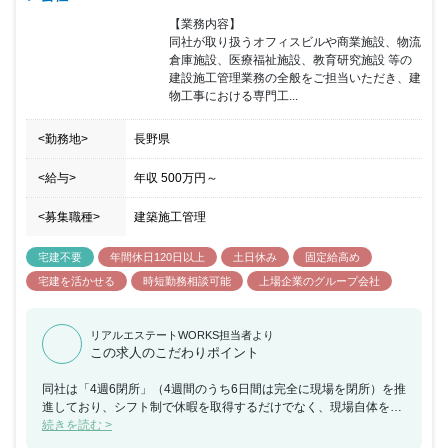
【業務内容】

同社が取り扱うオフィスビルや商業施設、物流
倉庫施設、医療福祉施設、教育研究施設 等の
建設施工管理業務の全般をご担当いただき、建
物工事における専門工...
<勤務地>
長野県
<給与>
年収
500万円
～
<募集職種>
建築施工管理
宅建不要
年間休日120日以上
土日休み
固定給高め
宅建を活かせる
時短勤務相談可能
上場企業のグループ会社
リアルエステートWORKS担当者より
この求人のこだわりポイント
同社は「4週6閉所」（4週間のうち6日間は完全に現場を閉所）を推
進しており、シフト制で休暇を取得するだけでなく、現場自体を閉
所することで、協力会社社員も含めた業界全体の長時間労働改善の
続きを読む >
取り組みを行なっており、社員の平均勤続年数は約18年・平均残業