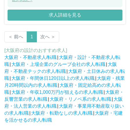
り、創業120年を超える信和グループの中核企業として安定的な経
続きを読む >
営を実現しております。また事業も順調に拡大しており、直近5年
間で売上を2倍以上に伸ばしています。
求人詳細を見る
＜ 前へ
1
次へ ＞
[大阪府の設計のおすすめ求人]
大阪府・不動産求人/転職
|
大阪府・設計・不動産求人/転
職
|
大阪府・上場企業のグループ会社の求人/転職
|
大阪
府・不動産テックの求人/転職
|
大阪府・土日休みの求人/転
職
|
大阪府・年間休日120日以上の求人/転職
|
大阪府・残業
月20時間以内の求人/転職
|
大阪府・固定給高めの求人/転
職
|
大阪府・年収1,000万円が狙えるの求人/転職
|
大阪府・
反響営業の求人/転職
|
大阪府・リノベ系の求人/転職
|
大阪
府・法人営業の求人/転職
|
大阪府・事業用不動産取り扱い
の求人/転職
|
大阪府・転勤なしの求人/転職
|
大阪府・宅建
を活かせるの求人/転職