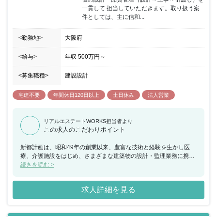
一貫して 担当していただきます。取り扱う案
件としては、主に信和...
<勤務地>
大阪府
<給与>
年収
500万円
～
<募集職種>
建設設計
宅建不要
年間休日120日以上
土日休み
法人営業
リアルエステートWORKS担当者より
この求人のこだわりポイント
新都計画は、昭和49年の創業以来、豊富な技術と経験を生かし医
療、介護施設をはじめ、さまざまな建築物の設計・監理業務に携わ
ってまいりました。『普通の設計士』ではなく『建築／建築プロセ
続きを読む >
スを統合管理できる設計士』に育成するため、建築予定地の調査や
条例、建築基準法などの法律への対応、構造／設備設計知識の習得
求人詳細を見る
をメインとし、ときには担当物件の現場監督としての経験など、幅
広い育成カリキュラムを用意しています。すべての方が元気になれ
る建物をデザインして魅力ある「まちづくり」に貢献することが信