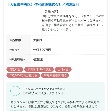
条です。これからも将来や国民全体に想いを寄せる仕事をしていき
【大阪市中央区】信和建設株式会社／構造設計
ます。共感してくださる方からの応募をお待ちしています。 ＜新都
計画の魅力＞ ・新都計画では社長、部長のみで決裁が出来るため、
【業務内容】

決裁スピードが早いです。 ・信和グループであり、他の設計事務所
同社は大阪に本拠地を構え、信和グループの中
より待遇面が手厚く、残業が比較的少ない。
核を担う不動産総合デベロッパーになります。

今回は《構造設計》として新築工事物件（RC
造マンション・ホテ...
<勤務地>
大阪府
<給与>
年収
500万円
～
<募集職種>
構造設計
宅建不要
年間休日120日以上
土日休み
年収1000万円が狙える
時短勤務相談可能
リアルエステートWORKS担当者より
この求人のこだわりポイント
同ポジションは案件受注が増えてきており業務拡大による増員募集
となります。 同社は建築だけではなく、経営の多角化を推進してお