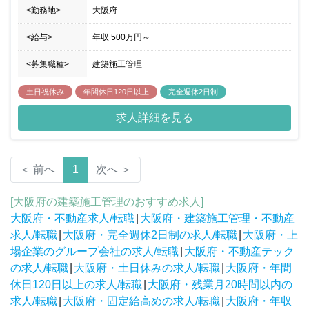
<勤務地>
大阪府
<給与>
年収
500万円
～
<募集職種>
建築施工管理
土日祝休み
年間休日120日以上
完全週休2日制
求人詳細を見る
＜ 前へ
1
次へ ＞
[大阪府の建築施工管理のおすすめ求人]
大阪府・不動産求人/転職
|
大阪府・建築施工管理・不動産
求人/転職
|
大阪府・完全週休2日制の求人/転職
|
大阪府・上
場企業のグループ会社の求人/転職
|
大阪府・不動産テック
の求人/転職
|
大阪府・土日休みの求人/転職
|
大阪府・年間
休日120日以上の求人/転職
|
大阪府・残業月20時間以内の
求人/転職
|
大阪府・固定給高めの求人/転職
|
大阪府・年収