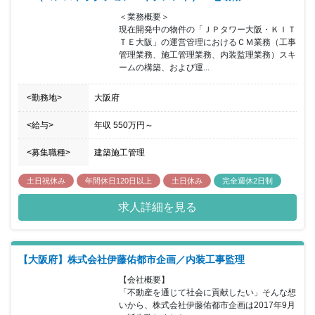
＜業務概要＞

現在開発中の物件の「ＪＰタワー大阪・ＫＩＴ
ＴＥ大阪」の運営管理におけるＣＭ業務（工事
管理業務、施工管理業務、内装監理業務）スキ
ームの構築、および運...
<勤務地>
大阪府
<給与>
年収
550万円
～
<募集職種>
建築施工管理
土日祝休み
年間休日120日以上
土日休み
完全週休2日制
求人詳細を見る
【大阪府】株式会社伊藤佑都市企画／内装工事監理
【会社概要】

「不動産を通じて社会に貢献したい」そんな想
いから、株式会社伊藤佑都市企画は2017年9月