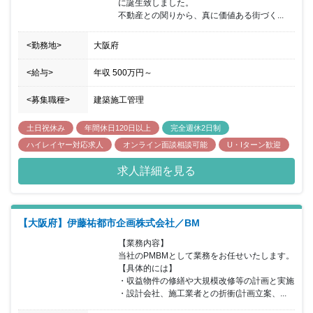
に誕生致しました。

不動産との関りから、真に価値ある街づく...
<勤務地>
大阪府
<給与>
年収
500万円
～
<募集職種>
建築施工管理
土日祝休み
年間休日120日以上
完全週休2日制
ハイレイヤー対応求人
オンライン面談相談可能
U・Iターン歓迎
求人詳細を見る
【大阪府】伊藤祐都市企画株式会社／BM
【業務内容】

当社のPMBMとして業務をお任せいたします。

【具体的には】

・収益物件の修繕や大規模改修等の計画と実施

・設計会社、施工業者との折衝(計画立案、...