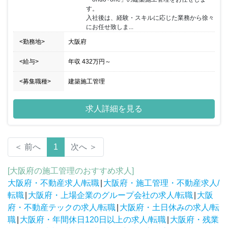
す。

入社後は、経験・スキルに応じた業務から徐々
にお任せ致しま...
<勤務地>
大阪府
<給与>
年収
432万円
～
<募集職種>
建築施工管理
求人詳細を見る
＜ 前へ
1
次へ ＞
[大阪府の施工管理のおすすめ求人]
大阪府・不動産求人/転職
|
大阪府・施工管理・不動産求人/
転職
|
大阪府・上場企業のグループ会社の求人/転職
|
大阪
府・不動産テックの求人/転職
|
大阪府・土日休みの求人/転
職
|
大阪府・年間休日120日以上の求人/転職
|
大阪府・残業