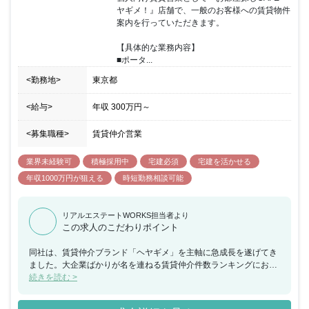
ヤギメ！』店舗で、一般のお客様への賃貸物件
案内を行っていただきます。

【具体的な業務内容】

■ポータ...
<勤務地>
東京都
<給与>
年収
300万円
～
<募集職種>
賃貸仲介営業
業界未経験可
積極採用中
宅建必須
宅建を活かせる
年収1000万円が狙える
時短勤務相談可能
リアルエステートWORKS担当者より
この求人のこだわりポイント
同社は、賃貸仲介ブランド「ヘヤギメ」を主軸に急成長を遂げてき
ました。大企業ばかりが名を連ねる賃貸仲介件数ランキングにおい
ても14位（2019年）→13位（2020年）→11位（2021年）と圧倒
続きを読む >
的なスピードで業界を牽引する存在へと躍進しました。店舗は、カ
フェをイメージしたオシャレな空間落ち着いた雰囲気の中で、接客