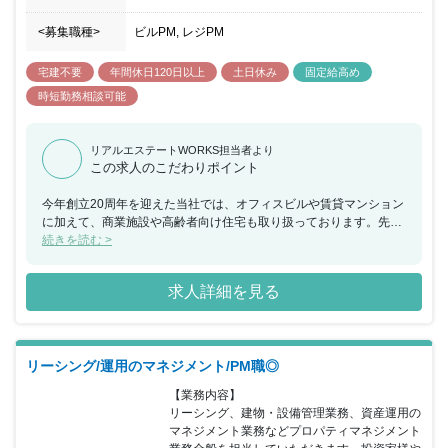
<募集職種>
ビルPM, レジPM
宅建不要
年間休日120日以上
土日休み
固定給高め
時短勤務相談可能
リアルエステートWORKS担当者より
この求人のこだわりポイント
今年創立20周年を迎えた当社では、オフィスビルや賃貸マンション
に加えて、商業施設や高齢者向け住宅も取り扱っております。先進
技術を駆使しながら、これからもお客様の大切な資産を守り、資産
続きを読む >
価値の最大化を目指してまいります。
求人詳細を見る
リーシング/運用のマネジメント/PM職◎
【業務内容】

リーシング、建物・設備管理業務、資産運用の
マネジメント業務などプロパティマネジメント