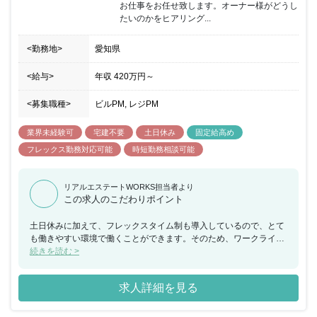
お仕事をお任せ致します。オーナー様がどうし
たいのかをヒアリング...
<勤務地>
愛知県
<給与>
年収
420万円
～
<募集職種>
ビルPM, レジPM
業界未経験可
宅建不要
土日休み
固定給高め
フレックス勤務対応可能
時短勤務相談可能
リアルエステートWORKS担当者より
この求人のこだわりポイント
土日休みに加えて、フレックスタイム制も導入しているので、とて
も働きやすい環境で働くことができます。そのため、ワークライフ
バランスを求めている方にもオススメの求人になります。また、文
続きを読む >
系、理系問わずの求人となっているのでチャレンジしやすい求人に
なります。
求人詳細を見る