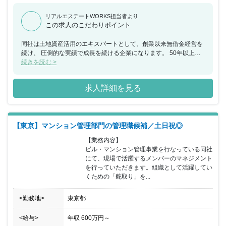
リアルエステートWORKS担当者より
この求人のこだわりポイント
同社は土地資産活用のエキスパートとして、創業以来無借金経営を
続け、 圧倒的な実績で成長を続ける企業になります。 50年以上増
収を続けており、賃貸物件建設戸数は全国でもトップクラスに なり
続きを読む >
ます。また入居率は業界最高の98パーセント以上を誇っており、
確かな実績でお客様からの信頼を勝ち得ています。 総合建設業（ゼ
求人詳細を見る
ネコン）がルーツになりますので、物件品質や 技術力の高さは他社
には真似することが出来ないことも強さの一つです。 同ポジション
では《支店長クラス》のハイキャリア採用となっており、 営業責任
者として裁量権が大きいポジションへの配属となります。 実力主義
【東京】マンション管理部門の管理職候補／土日祝◎
で成果に応じた報酬を獲得することができるため、 年収2,000万円
を確保することも可能となっています。 設立から50年増収＆無借
【業務内容】

金経営を実現する同社にて、安定基盤の元で 腰を据えて勤務が可能
ビル・マンション管理事業を行なっている同社
です。
にて、現場で活躍するメンバーのマネジメント
を行っていただきます。組織として活躍してい
くための「舵取り」を...
<勤務地>
東京都
<給与>
年収
600万円
～