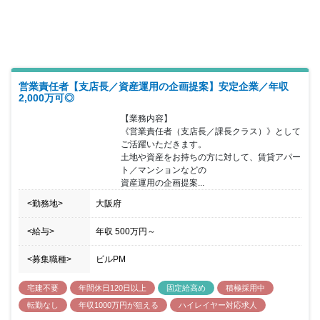
営業責任者【支店長／資産運用の企画提案】安定企業／年収
2,000万可◎
【業務内容】

《営業責任者（支店長／課長クラス）》として
ご活躍いただきます。

土地や資産をお持ちの方に対して、賃貸アパー
ト／マンションなどの

資産運用の企画提案...
<勤務地>
大阪府
<給与>
年収
500万円
～
<募集職種>
ビルPM
宅建不要
年間休日120日以上
固定給高め
積極採用中
転勤なし
年収1000万円が狙える
ハイレイヤー対応求人