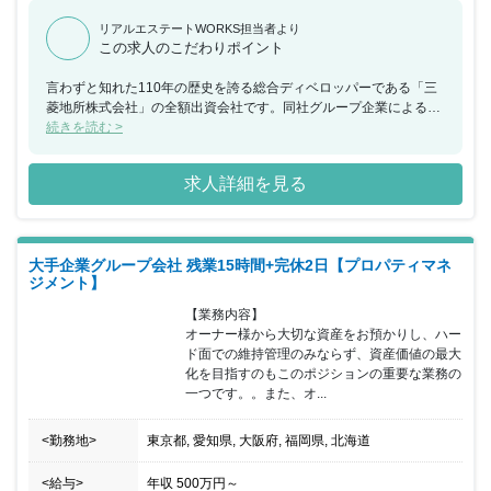
リアルエステートWORKS担当者より
この求人のこだわりポイント
言わずと知れた110年の歴史を誇る総合ディベロッパーである「三
菱地所株式会社」の全額出資会社です。同社グループ企業による総
合的且つ最適なサービス提供の為幅広い知識が身につきます。
続きを読む >
求人詳細を見る
大手企業グループ会社 残業15時間+完休2日【プロパティマネ
ジメント】
【業務内容】

オーナー様から大切な資産をお預かりし、ハー
ド面での維持管理のみならず、資産価値の最大
化を目指すのもこのポジションの重要な業務の
一つです。。また、オ...
<勤務地>
東京都, 愛知県, 大阪府, 福岡県, 北海道
<給与>
年収
500万円
～