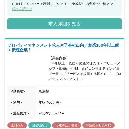
に向けてメンバーを増員しています。 急成長中の会社の中核メンバ
ーとして、ビジネスを大きくしていきたい方におすすめの求人で
続きを読む >
す。
求人詳細を見る
プロパティマネジメント求人※子会社出向／創業100年以上続
く伝統企業！
【業務内容】

100年以上、収益不動産の仕入れ・バリューア
ップ・販売からPM、資産コンサルティングま
で一貫してサービスを提供する同社にて、プロ
パティマネジメント...
<勤務地>
東京都
<給与>
年収
400万円
～
<募集職種>
ビルPM, レジPM
土日休み
固定給高め
宅建を活かせる
時短勤務相談可能