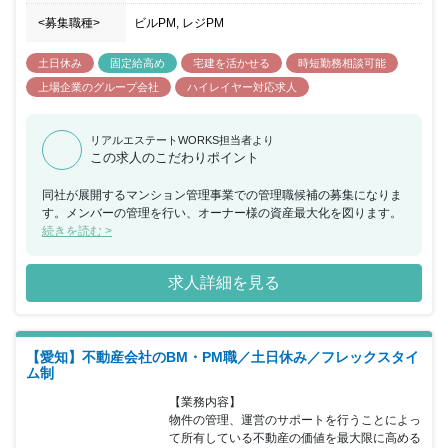
<募集職種>
ビルPM, レジPM
土日休み
固定給高め
宅建を活かせる
時短勤務相談可能
上場企業のグループ会社
ハイレイヤー対応求人
リアルエステートWORKS担当者より
この求人のこだわりポイント
同社が展開するマンション管理事業での管理職候補の募集になりま
す。メンバーの管理を行い、オーナー様の資産最大化を図ります。
続きを読む >
求人詳細を見る
【愛知】不動産会社のBM・PM職／土日休み／フレックスタイ
ム制
【業務内容】

物件の管理、運営のサポートを行うことによっ
て所有している不動産の価値を最大限に高める