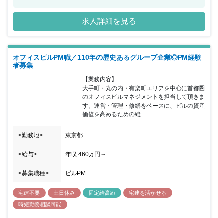
に応じた様々な研修を実施し、社員の成長支援にも強く力を入れて
おります。また、透明性のある評価制度があり、ワークライフバラ
求人詳細を見る
ンスの充実にも力を入れております。
オフィスビルPM職／110年の歴史あるグループ企業◎PM経験
者募集
【業務内容】

大手町・丸の内・有楽町エリアを中心に首都圏
のオフィスビルマネジメントを担当して頂きま
す。運営・管理・修繕をベースに、ビルの資産
価値を高めるための総...
<勤務地>
東京都
<給与>
年収
460万円
～
<募集職種>
ビルPM
宅建不要
土日休み
固定給高め
宅建を活かせる
時短勤務相談可能