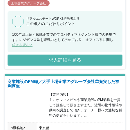
上場企業のグループ会社
リアルエステートWORKS担当者より
この求人のこだわりポイント
100年以上続く伝統企業でのプロパティマネジメント職での募集で
す。レジデンス系を即戦力として求めており、オフィス系に関して
も会社の知見が足りないということで、これまでのご経験を存分に
続きを読む >
活かすことができます。
求人詳細を見る
商業施設のPM職／大手上場企業のグループ会社◎充実した福
利厚生
【業務内容】

主にオフィスビルや商業施設のPM業務を一貫
して担当して頂きますまた、近隣の物件相場や
動向を調査して頂き、オーナー様への適切な賃
料の提案を行います。...
<勤務地>
東京都