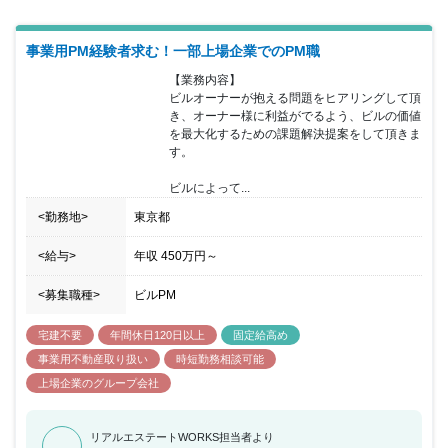
事業用PM経験者求む！一部上場企業でのPM職
【業務内容】

ビルオーナーが抱える問題をヒアリングして頂
き、オーナー様に利益がでるよう、ビルの価値
を最大化するための課題解決提案をして頂きま
す。

ビルによって...
<勤務地>
東京都
<給与>
年収
450万円
～
<募集職種>
ビルPM
宅建不要
年間休日120日以上
固定給高め
事業用不動産取り扱い
時短勤務相談可能
上場企業のグループ会社
リアルエステートWORKS担当者より