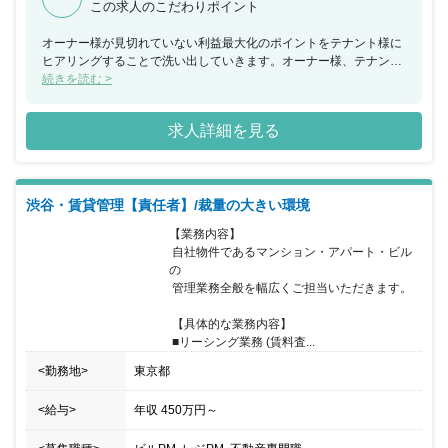
この求人のこだわりポイント
オーナー様が見切れていない利益最大化のポイントをテナント様に
ヒアリングすることで洗い出していきます。オーナー様、テナント
様、両面の信頼関係がなければ本質的な悩みを解決できないため、
続きを読む >
月に1回の訪問でどれだけ信頼関係が築けるかが大切です。 そのた
め、コミュニケーション能力だけではなく、短い時間の中で的確に
求人詳細を見る
物事をとらえてディスカッションができるかが重要になるでしょ
う。 テナント様の悩みが解決すればテナント様にも喜んで頂けます
し、その結果テナント様の契約が更新されればオーナー様にも喜ん
でいただけ、感謝される業務でもありますのでやりがいを感じるこ
渋谷・賃貸管理【責任者】/裁量の大きい環境
とができるでしょう。
【業務内容】

 自社物件であるマンション・アパート・ビル
の

 管理業務全般を幅広くご担当いただきます。

 【具体的な業務内容】

 ■リーシング業務 (賃料査...
<勤務地>
東京都
<給与>
年収
450万円
～