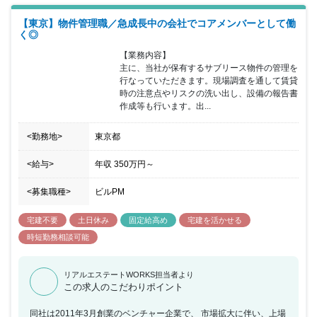
【東京】物件管理職／急成長中の会社でコアメンバーとして働
く◎
【業務内容】

主に、当社が保有するサブリース物件の管理を
行なっていただきます。現場調査を通して賃貸
時の注意点やリスクの洗い出し、設備の報告書
作成等も行います。出...
<勤務地>
東京都
<給与>
年収
350万円
～
<募集職種>
ビルPM
宅建不要
土日休み
固定給高め
宅建を活かせる
時短勤務相談可能
リアルエステートWORKS担当者より
この求人のこだわりポイント
同社は2011年3月創業のベンチャー企業で、 市場拡大に伴い、上場