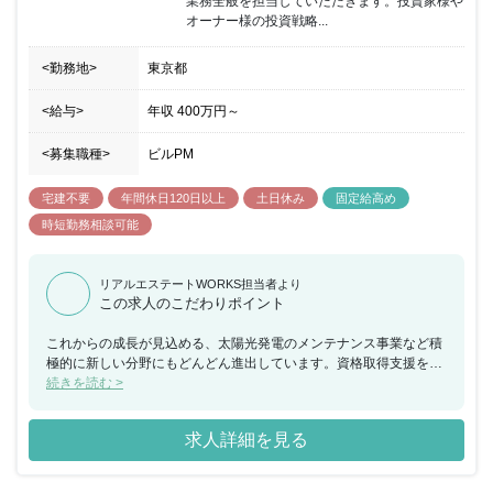
業務全般を担当していただきます。投資家様や
オーナー様の投資戦略...
<勤務地>
東京都
<給与>
年収
400万円
～
<募集職種>
ビルPM
宅建不要
年間休日120日以上
土日休み
固定給高め
時短勤務相談可能
リアルエステートWORKS担当者より
この求人のこだわりポイント
これからの成長が見込める、太陽光発電のメンテナンス事業など積
極的に新しい分野にもどんどん進出しています。資格取得支援を目
的とした各種研修だけでなく大手グループ力を活かしたポジション
続きを読む >
に応じた様々な研修を実施し、社員の成長支援にも強く力を入れて
おります。また、透明性のある評価制度があり、ワークライフバラ
求人詳細を見る
ンスの充実にも力を入れております。