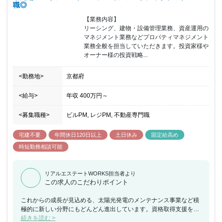
職◎
【業務内容】

リーシング、建物・設備管理業務、資産運用の
マネジメント業務などプロパティマネジメント
業務全般を担当していただきます。投資家様や
オーナー様の投資戦略...
<勤務地>
京都府
<給与>
年収
400万円
～
<募集職種>
ビルPM, レジPM, 不動産専門職
宅建不要
年間休日120日以上
土日休み
固定給高め
時短勤務相談可能
リアルエステートWORKS担当者より
この求人のこだわりポイント
これからの成長が見込める、太陽光発電のメンテナンス事業など積
極的に新しい分野にもどんどん進出しています。資格取得支援を目
的とした各種研修だけでなく大手グループ力を活かしたポジション
続きを読む >