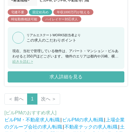
<募集職種>
ビルPM, レジPM, 不動産専門職
宅建不要
固定給高め
年収1000万円が狙える
時短勤務相談可能
ハイレイヤー対応求人
リアルエステートWORKS担当者より
この求人のこだわりポイント
現在、当社で管理している物件は、アパート・マンション・ビルあ
わせると350戸ほどございます。 物件のエリアは都内や川崎、横浜
が中心となり、種類としては8割がワンルームの物件です。 管理物
続きを読む >
件は順調に年々増加しております。 ※入社後にグループ会社リアル
ビジョンへ出向となります。(就業場所は同フロア)
求人詳細を見る
＜ 前へ
1
次へ ＞
[ビルPMのおすすめ求人]
ビルPM・不動産求人/転職
|
ビルPMの求人/転職
|
上場企業
のグループ会社の求人/転職
|
不動産テックの求人/転職
|
土