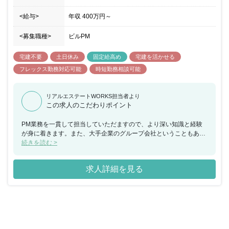
<給与>
年収
400万円
～
<募集職種>
ビルPM
宅建不要
土日休み
固定給高め
宅建を活かせる
フレックス勤務対応可能
時短勤務相談可能
リアルエステートWORKS担当者より
この求人のこだわりポイント
PM業務を一貫して担当していただますので、より深い知識と経験
が身に着きます。また、大手企業のグループ会社ということもあ
り、研修が充実しております。ベースのPM経験は必要となります
続きを読む >
が、研修を通して学ぶことができるのも魅力の一つでしょう。
求人詳細を見る