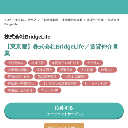
TOP
/
東京都
/
豊島区
/
不動産営業職
/
不動産仲介営業
/
賃貸仲介営業
/
株式会社
BridgeLife
株式会社BridgeLife
【東京都】株式会社BridgeLife／賃貸仲介営
業
土日祝休み
宅建不要
年間休日120日以上
土日休み
完全週休2日制
積極採用中
反響営業
法人営業
転勤なし
英語が活かせる
第二新卒歓迎
内定まで2週間
有給消化率8割以上
オンライン面談相談可能
U・Iターン歓迎
中国語が活かせる
ブランクOK
応募する
［エージェントサービス］