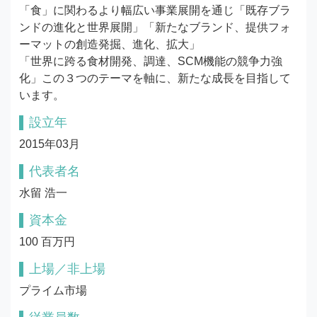
「食」に関わるより幅広い事業展開を通じ「既存ブラ
ンドの進化と世界展開」「新たなブランド、提供フォ
ーマットの創造発掘、進化、拡大」

「世界に跨る食材開発、調達、SCM機能の競争力強
化」この３つのテーマを軸に、新たな成長を目指して
います。
設立年
2015年03月
代表者名
水留 浩一
資本金
100 百万円
上場／非上場
プライム市場