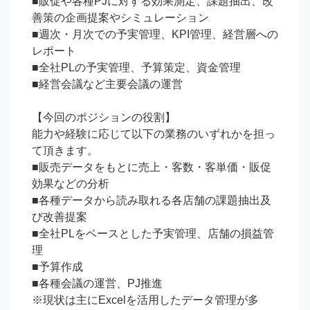
■販促や各種PJに対する効果測定、課題抽出、改
善策の企画提案やシミュレーション

■週次・月次での予実管理、KPI管理、経営層への
レポート

■全社PLの予実管理、予算策定、資金管理

■経営会議など主要会議の運営

【今回のポジションの役割】

能力や経験に応じて以下の業務のいずれかを担っ
て頂きます。

■販売データをもとに売上・客数・客単価・販促
効果などの分析

■各種データから読み取れる各店舗の課題抽出及
び改善提案

■全社PLをベースとした予実管理、店舗の損益管
理

■予算作成

■各種会議の運営、PJ推進

※現状は主にExcelを活用したデータ管理が多