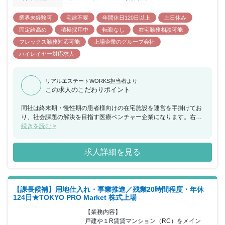
業界未経験可
宅建不要
年間休日120日以上
土日休み
固定給高め
積極採用中
転勤なし
在宅勤務相談可能
フレックス勤務対応可能
上場企業のグループ会社
ハイレイヤー対応求人
リアルエステートWORKS担当者より
この求人のこだわりポイント
同社は終末期・慢性期の患者様向けの在宅施設を運営を手掛けてお
り、社会課題の解決を目指す医療ベンチャー企業になります。右肩
上がりの急成長を続けており、創業（2013年）から増収増益を実現
続きを読む >
し、事業の安定的な成長を受けた結果、企業の時価総額が順調に伸
び続け、現在では時価総額3,000億円を突破しています。今後は当
求人詳細を見る
期純利益の年平均成長率25%以上を掲げ、施設数も増やしていく計
画がございます。多様な地域医療再生事業に取り組み、ヘルスケア
業界の『リーディングカンパニー』を目指し、同社の中核的な人材
として、会社の持続的な成長を支えてくださる方を募っています。
【課長候補】用地仕入れ・事業推進／残業20時間程度・年休
124日★TOKYO PRO Market 株式上場
【業務内容】

戸建や１R賃貸マンション（RC）をメイン