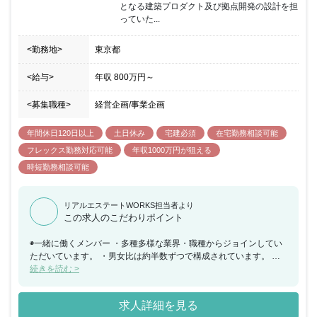
となる建築プロダクト及び拠点開発の設計を担
っていた...
<勤務地>
東京都
<給与>
年収
800万円
～
<募集職種>
経営企画/事業企画
年間休日120日以上
土日休み
宅建必須
在宅勤務相談可能
フレックス勤務対応可能
年収1000万円が狙える
時短勤務相談可能
リアルエステートWORKS担当者より
この求人のこだわりポイント
◉一緒に働くメンバー ・多種多様な業界・職種からジョインしてい
ただいています。 ・男女比は約半数ずつで構成されています。 ・
20代後半・30代前半・30代後半が概ね同比率で構成されていま
続きを読む >
す。 ・約半数が子育て世代です。 ・現在は山派が多い印象です
が、海派の活動も積極的です。 ・登山・サーフィン・スキー・キャ
求人詳細を見る
ンプなどアウトドアレジャーを楽しんでいます。