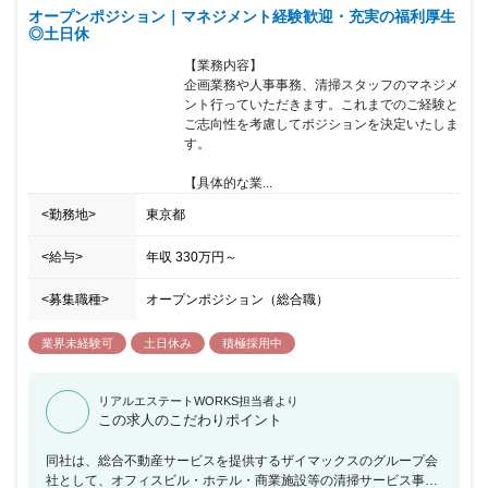
オープンポジション｜マネジメント経験歓迎・充実の福利厚生
均的な実態） └ 不定期ではありますが、社員が集まるイベント
◎土日休
（合宿・新規事業コンテスト・植樹イベントなど）があります。 ◆
待遇（福利厚生）※雇用社員が対象 └ 定期健康診断 └ 毎年12-2
【業務内容】

月に定期健康診断を実施しています。 └ 以下の検診メニューにつ
企画業務や人事事務、清掃スタッフのマネジメ
いては、全額会社負担と しています。 └ 一般検診B
ント行っていただきます。これまでのご経験と
（34歳以下） └ 生活習慣病検診 or 人間ドック （35歳以
ご志向性を考慮してポジションを決定いたしま
上） └ 子宮がん検診 （20歳以上・女性・偶数年齢が対
す。

象） └ マンモグラフィー （40歳以上・女性・偶数年齢
が対象） └ Employee Benefits/福利厚生 └ 2nd Home会員補
【具体的な業...
助 （2nd Homeサービス月会費の30%を補助） └
SANU STAY （2nd Homeサービス2泊/四半期の利用を補助）
<勤務地>
東京都
└ Outdoor Support （アウトドア活動費の50%補助 -
年次で年間55,000円分まで） └ SANU Library （書籍購
<給与>
年収
330万円
～
入費用の100%補助 - 年次で年間33,000円分まで） └
StudySupport （資格取得教材費用の100%補助） └
<募集職種>
オープンポジション（総合職）
Workanywhere （リモートワーク備品購入費用補助 - 通算で
55,000円分まで）
業界未経験可
土日休み
積極採用中
リアルエステートWORKS担当者より
この求人のこだわりポイント
同社は、総合不動産サービスを提供するザイマックスのグループ会
社として、オフィスビル・ホテル・商業施設等の清掃サービス事業