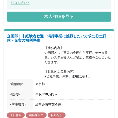
を展開しています。今回、オフィスビルをメインに清掃を行ってい
続きを読む >
る同社にて企画業務や人事事務、清掃スタッフのマネジメントを行
っていただける方を募集することとなりました。マネジメント経験
求人詳細を見る
や清掃サービスのご経験を活かしていただくことができ、ご経験等
を考慮し企画業務または事務業務をお任せいたします。ザイマック
スグループの安定した基盤と充実の福利厚生でワークバランスもと
りやすい環境が魅力的です。グループの不動産を支える同社でご活
企画部｜未経験者歓迎・清掃事業に挑戦したい方求む◎土日
躍いただける方を歓迎いたします。
休・充実の福利厚生
【業務内容】

企画部として事業の企画から実行、データ収
集、システム導入など幅広い業務をご担当いた
だきます。

【具体的な業務内容】

■当社事業、体制、運用におけ...
<勤務地>
東京都
<給与>
年収
330万円
～
<募集職種>
経営企画/事業企画
土日休み
積極採用中
転勤なし