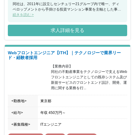
同社は、2011年に設立しセンチュリー21グループ内で唯一、ディ
ベロップメントから手掛ける投資マンション事業を主軸とした事業
を展開しています。 2019年より支店展開をスタートし名古屋、札
続きを読む >
幌へと進出、またマンションオーナー様へのサービス拡充を第一目
的とした新規事業が次々と立ち上がっています。 今回の募集はその
求人詳細を見る
１つである「ライフコンサルティング事業」、生命保険のコンサル
ティング営業を募集することとなりました。電話営業をしたり、ご
紹介を頂いたり、不動産営業メンバーから依頼を受けたり、 さまざ
まなアプローチからアポイントを獲得し、新規営業を行っていただ
Webフロントエンジニア【ITH】｜テクノロジーで業界リー
きます。多数の保険会社と代理店契約を結んでいますので、お客様
ド・経験者採用
へ幅広い商品提案ができるのが同社の強みです。事業規模・内容と
もに新たな拡大フェーズを迎えた現在、レイシャスと共に成長でき
【業務内容】

る人材を募集しています。
同社の不動産事業をテクノロジーで支えるWeb
フロントエンジニアとしての既存システム及び
新規サービスのフロントエンド設計、開発、運
用に関する業務を行...
<勤務地>
東京都
<給与>
年収
450万円
～
<募集職種>
ITエンジニア