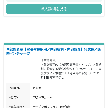
ます。 現在も次々と施設展開を予定しており、2023年9月末には77
施設まで展開する予定です。医療ニーズが高い方の受け入れ施設の
求人詳細を見る
需要は高まってきており、同社の事業は右肩上がりの成長を遂げて
います。 同ポジションでは医療・福祉業界での経験は一切問わず、
建設コンサルタントとしてキャリアアップしたい方や、今後も安定
成長が見込める医療ベンチャー企業で働きたい方にお勧めのポジシ
ョンになります。
内部監査室【室長候補採用／内部統制・内部監査】急成長／医
療ベンチャー◎
【業務内容】

内部監査室の《内部監査室長》として、内部統
制に関連する業務全般をお任せいたします。東
証プライム市場に上場を変更の予定（2023年3
月14日変更予定...
<勤務地>
東京都
<給与>
年収
700万円
～
<募集職種>
オープンポジション（総合職）