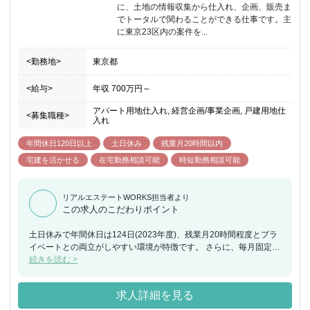
に、土地の情報収集から仕入れ、企画、販売ま
でトータルで関わることができる仕事です。主
に東京23区内の案件を...
<勤務地>
東京都
<給与>
年収
700万円
～
アパート用地仕入れ, 経営企画/事業企画, 戸建用地仕
<募集職種>
入れ
年間休日120日以上
土日休み
残業月20時間以内
宅建を活かせる
在宅勤務相談可能
時短勤務相談可能
リアルエステートWORKS担当者より
この求人のこだわりポイント
土日休みで年間休日は124日(2023年度)、残業月20時間程度とプラ
イベートとの両立がしやすい環境が特徴です。 さらに、毎月固定給
制な点も安心できるポイント。成果を上げた際は賞与のタイミング
続きを読む >
で上積みも期待できるかも。収入が安定するため、ご家族のいらっ
しゃる方にもお勧めです。こういった好条件と会社の温和な雰囲気
求人詳細を見る
で退職者は非常に少なく、定着率も高いのだとか。長く安心して働
ける会社であると言えます。 2023年11月10日、東京証券取引所