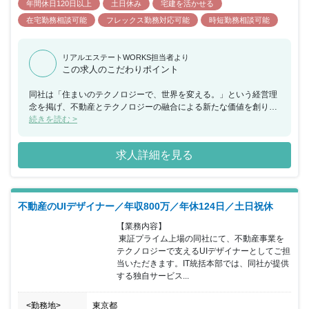
年間休日120日以上
土日休み
宅建を活かせる
在宅勤務相談可能
フレックス勤務対応可能
時短勤務相談可能
リアルエステートWORKS担当者より
この求人のこだわりポイント
同社は「住まいのテクノロジーで、世界を変える。」という経営理
念を掲げ、不動産とテクノロジーの融合による新たな価値を創りだ
しています。不動産業界において、AI・IoTといった先端技術を積極
続きを読む >
的に活用し、ビジネスが成立するプロダクトを多数開発しており、
コロナ禍における業界変容にも早急に対応することも成功していま
求人詳細を見る
す。不動産業界をテクノロジーでリードする同社で のWebフロント
エンジニアとしてご活躍いただける方からの剛ぼをお待ちしており
ます。
不動産のUIデザイナー／年収800万／年休124日／土日祝休
【業務内容】

 東証プライム上場の同社にて、不動産事業を
テクノロジーで支えるUIデザイナーとしてご担
当いただきます。IT統括本部では、同社が提供
する独自サービス...
<勤務地>
東京都