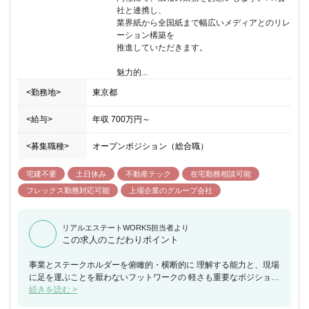
社と連携し、

業界紙から全国紙まで幅広いメディアとのリレ
ーション構築を

推進していただきます。

魅力的...
<勤務地>
東京都
<給与>
年収
700万円
～
<募集職種>
オープンポジション（総合職）
宅建不要
土日休み
不動産テック
在宅勤務相談可能
フレックス勤務対応可能
上場企業のグループ会社
リアルエステートWORKS担当者より
この求人のこだわりポイント
事業とステークホルダーを俯瞰的・横断的に 理解する能力と、現場
に足を運ぶことを厭わないフットワークの 軽さも重要なポジション
です。 ブランドクリエイション部は、あらゆるコミュニケーション
続きを読む >
活動を 通してGLPの企業ブランドを最大化するための様々な取り組