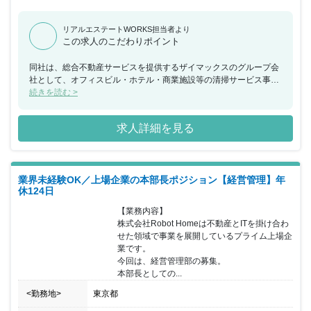
リアルエステートWORKS担当者より
この求人のこだわりポイント
同社は、総合不動産サービスを提供するザイマックスのグループ会
社として、オフィスビル・ホテル・商業施設等の清掃サービス事業
を展開しています。今回、企画部として事業の企画から実行まで幅
続きを読む >
広い業務をお任せできる方を募集することとなりました。経験者は
もちろんのこと清掃会社の事業企画、採用、業務効率化等にご興味
求人詳細を見る
のある方を求めております。ザイマックスグループの安定した基盤
と充実の福利厚生でワークバランスもとりやすい環境が魅力的で
す。同社の清掃事業の拡大に向けご活躍いただける方を歓迎いたし
ます。
業界未経験OK／上場企業の本部長ポジション【経営管理】年
休124日
【業務内容】

株式会社Robot Homeは不動産とITを掛け合わ
せた領域で事業を展開しているプライム上場企
業です。

今回は、経営管理部の募集。

本部長としての...
<勤務地>
東京都