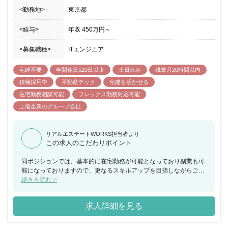
<勤務地>
東京都
<給与>
年収
450万円
～
<募集職種>
ITエンジニア
宅建不要
年間休日120日以上
土日休み
残業月20時間以内
積極採用中
不動産テック
宅建を活かせる
在宅勤務相談可能
フレックス勤務対応可能
上場企業のグループ会社
リアルエステートWORKS担当者より
この求人のこだわりポイント
同ポジションでは、基本的に在宅勤務が可能となっており副業も可
能になっておりますので、更なるスキルアップを目指しながらご勤
務いただくことが可能になります。 組織構成として、エンジニアは
続きを読む >
13名程度（平均年齢30代がメイン）で、得意な分野を中心に業務を
割り振っており、プロダクトの大きさや難易度によってチーム人数
求人詳細を見る
体制を変えて業務に取り組んでいる職場環境になります。 残業もほ
ぼない状況で、有給取得率（91.5％）と高い水準となっており、ワ
ークライフバランスを実現した働き方が可能となっております。