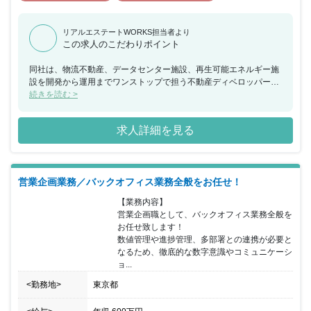
リアルエステートWORKS担当者より
この求人のこだわりポイント
同社は、物流不動産、データセンター施設、再生可能エネルギー施
設を開発から運用までワンストップで担う不動産ディベロッパーと
して日本の物流不動産マーケットの拡大に貢献しています。今回、
続きを読む >
戦略企画担当としてグローバルや経営と連携しながら、組織戦略づ
くりや、人事課題の解決にともに向かってくれるメンバーを募集す
求人詳細を見る
ることとなりました。配属先のエンプロイーリレーションズ部は、
「成長を加速させるプロフェッショナル集団として、”人財”という
経営資源の価値が最大限発揮される業務環境」の実現をリードして
いくチームです。一つの分野に限らず、様々な領域（採用・育成・
営業企画業務／バックオフィス業務全般をお任せ！
人材開発・制度構築など）を経験し、人事キャリアを最大化するこ
とができます。同社の経営層と一体となって、会社の経営課題・戦
【業務内容】

略策定に取り組み貢献していただける方を歓迎いたします。
営業企画職として、バックオフィス業務全般を
お任せ致します！

数値管理や進捗管理、多部署との連携が必要と
なるため、徹底的な数字意識やコミュニケーシ
ョ...
<勤務地>
東京都