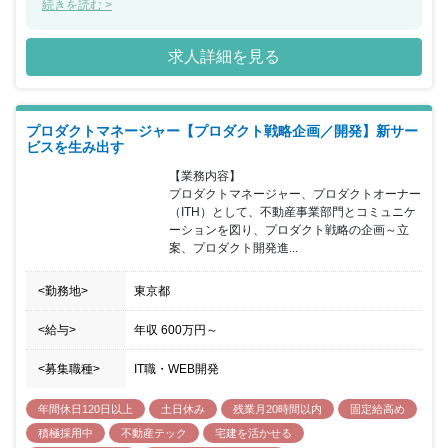
Estate Tech）の領域で事業を積極的に展開しており、AI・IoT事
続きを読む >
業・PMプラットフォーム事業・rh investment事業を手掛け、テク
ノロジーを活用することで、人々のくらしに価値を与え続けていま
求人詳細を見る
す。 レガシーな不動産業界において、AI・IoTといった先端技術を
黎明期から積極的に活用し、ビジネスが成立（黒字化）するプロダ
クトを多数開発し今後も新サービスを続々と生み出していく予定が
ございます。
プロダクトマネージャー【プロダクト戦略企画／開発】新サー
ビスを生み出す
【業務内容】

プロダクトマネージャー、プロダクトオーナー
（ITH）として、不動産事業部門とコミュニケ
ーションを図り、プロダクト戦略の企画～立
案、プロダクト開発進...
<勤務地>
東京都
<給与>
年収
600万円
～
<募集職種>
IT職・WEB開発
年間休日120日以上
土日休み
残業月20時間以内
固定給高め
積極採用中
不動産テック
宅建を活かせる