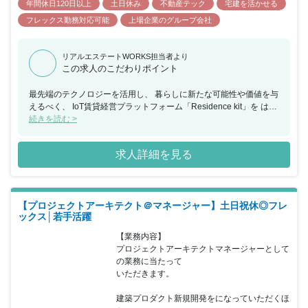
年間休日120日以上
土日休み
不動産テック
宅建を活かせる
フレックス勤務対応可能
上場企業のグループ会社
リアルエステートWORKS担当者より
この求人のこだわりポイント
最先端のテクノロジーを活用し、 暮らしに新たな可能性や価値を与
えるべく、 IoT賃貸経営プラットフォーム「Residence kit」を はじ
めとしたさまざまなサービスを展開しています。
続きを読む >
求人詳細を見る
【プロジェクトアーキテクト＠マネージャー】土日祝休◎フレ
ックス│若手活躍
【業務内容】

プロジェクトアーキテクトマネージャーとして
の業務に当たって

いただきます。

建築プロダクト新規開発をになっていただくほ