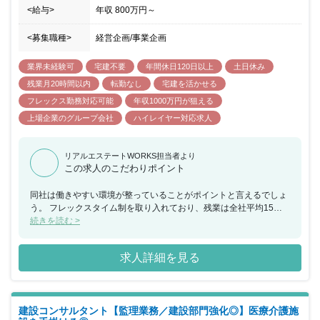
<給与>
年収
800万円
～
<募集職種>
経営企画/事業企画
業界未経験可
宅建不要
年間休日120日以上
土日休み
残業月20時間以内
転勤なし
宅建を活かせる
フレックス勤務対応可能
年収1000万円が狙える
上場企業のグループ会社
ハイレイヤー対応求人
リアルエステートWORKS担当者より
この求人のこだわりポイント
同社は働きやすい環境が整っていることがポイントと言えるでしょ
う。 フレックスタイム制を取り入れており、残業は全社平均15時
間未満、さらに年間休日は124日あります。 管理職と言えど仕事漬
続きを読む >
けになることなく、プライベートも充実させたい方に最適です。 年
収は800〜1200万円と、これまでの経験に見合った高待遇。 安定企
求人詳細を見る
業に腰を据え、活躍してください。
建設コンサルタント【監理業務／建設部門強化◎】医療介護施