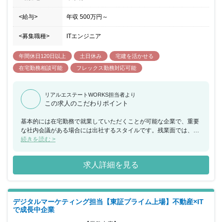
<給与>
年収
500万円
～
<募集職種>
ITエンジニア
年間休日120日以上
土日休み
宅建を活かせる
在宅勤務相談可能
フレックス勤務対応可能
リアルエステートWORKS担当者より
この求人のこだわりポイント
基本的には在宅勤務で就業していただくことが可能な企業で、重要
な社内会議がある場合には出社するスタイルです。残業面では、実
態として残業は発生していないので、ワークライフバランスを重視
続きを読む >
される方にも働きやすい環境があります。また、有給取得率は
91.5％と利用しやすい環境もあります。
求人詳細を見る
デジタルマーケティング担当【東証プライム上場】不動産×IT
で成長中企業