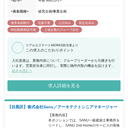
<給与>
年収
600万円
～
<募集職種>
経営企画/事業企画
業界未経験可
宅建不要
土日休み
固定給高め
時短勤務相談可能
上場企業のグループ会社
リアルエステートWORKS担当者より
この求人のこだわりポイント
入社直後は、業務内容について、グループリーダーから引継ぎを行
います。営業担当者に同行し、実際に物件内覧の機会を設けます。
将来的には、営業企画チームのリーダーとしてチームを牽引して頂
続きを読む >
きます。 物流不動産業界No.1のリーディングカンパニーで、既存
の枠にとらわれず、新たな視点を取り入れて、積極的にソリューシ
求人詳細を見る
ョン営業に貢献できます！
【目黒区】株式会社Sanu／アーキテクトシニアマネージャー
【業務内容】

本ポジションでは、SANU一級建築士事務所を
リードし、SANU 2nd Homeのサービスの骨格