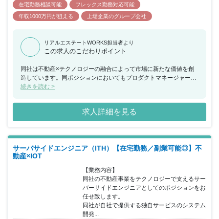
在宅勤務相談可能
フレックス勤務対応可能
年収1000万円が狙える
上場企業のグループ会社
リアルエステートWORKS担当者より
この求人のこだわりポイント
同社は不動産×テクノロジーの融合によって市場に新たな価値を創
造しています。同ポジションにおいてもプロダクトマネージャーと
して新たなサービスやプロダクトを生み出し、住まいのテクノロジ
続きを読む >
ーを活用することで、くらしに価値あるものを創造していただきま
す。 これまでの経験を活かしつつも、常識に捉われない柔軟な発想
求人詳細を見る
が求められ、人々の暮らしをダイレクトに豊かにできるサービスを
自身の力で生み出していくことが可能です。
サーバサイドエンジニア（ITH）【在宅勤務／副業可能◎】不
動産×IOT
【業務内容】

同社の不動産事業をテクノロジーで支えるサー
バーサイドエンジニアとしてのポジションをお
任せ致します。

同社が自社で提供する独自サービスのシステム
開発...