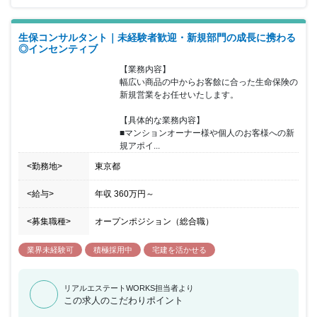
TOKYO PRO Marketに株式上場した勢いのある企業で、あなたの実
力を試してみませんか？
生保コンサルタント｜未経験者歓迎・新規部門の成長に携わる
◎インセンティブ
【業務内容】

幅広い商品の中からお客餘に合った生命保険の
新規営業をお任せいたします。

【具体的な業務内容】

■マンションオーナー様や個人のお客様への新
規アポイ...
<勤務地>
東京都
<給与>
年収
360万円
～
<募集職種>
オープンポジション（総合職）
業界未経験可
積極採用中
宅建を活かせる
リアルエステートWORKS担当者より
この求人のこだわりポイント