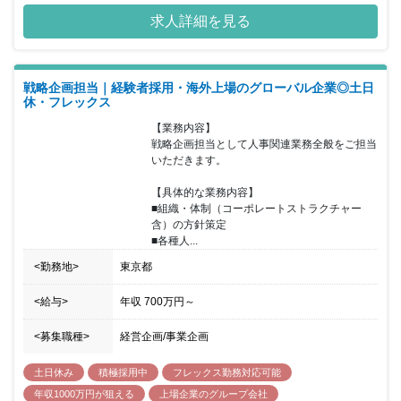
みを 行っています。 新設部署ゆえに、活動の多くは前例がないこ
求人詳細を見る
とや、新たに 発展させていく業務が中心で、部署メンバー自らがゼ
ロから考え、 他部署を巻き込みながら実行しています。 前例踏襲
ではなく、自ら課題を見つけ、自ら企画したアイデアを 自由に実行
してゆける面白さがあり、挑戦したい人には 大きなやりがいを感じ
戦略企画担当｜経験者採用・海外上場のグローバル企業◎土日
られるポジションです。 日本GLPは、”究極の業績拡大”を経営とし
休・フレックス
て目指し、 事業の多角化を進めています。この事業成長スピードに
合わせた 企業認知拡大・企業ブランディングが急務となっており、
【業務内容】

広報・ブランディング体制の強化を推進しています。 また、物流施
戦略企画担当として人事関連業務全般をご担当
設事業で近年ブランド強化に取り組んでいる ALFALINK」ブランド
いただきます。

は、今後関西にも展開を広げていく 予定であり、エリアの広がりに
も対応していくことが必要な状況です。 総合職採用のためキャリア
【具体的な業務内容】

アップを目的とした転勤がございます。
■組織・体制（コーポレートストラクチャー
含）の方針策定

■各種人...
<勤務地>
東京都
<給与>
年収
700万円
～
<募集職種>
経営企画/事業企画
土日休み
積極採用中
フレックス勤務対応可能
年収1000万円が狙える
上場企業のグループ会社