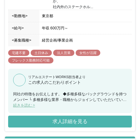
か、

社内外のステークホル...
<勤務地>
東京都
<給与>
年収
600万円
～
<募集職種>
経営企画/事業企画
宅建不要
土日休み
法人営業
女性が活躍
フレックス勤務対応可能
リアルエステートWORKS担当者より
この求人のこだわりポイント
同社の特徴をお伝えします。 ◆多種多様なバックグラウンドを持つ
メンバー └ 多種多様な業界・職種からジョインしていただいていま
す。 └ 男女比は約半数ずつで構成されています。 └ 20代後半・30
続きを読む >
代前半・30代後半が概ね同比率で 構成されています。 └ 約半数が
子育て世代です。 └ 現在は山派が多い印象ですが、海派の活動も積
求人詳細を見る
極的です。 └ 登山・サーフィン・スキー・キャンプなど アウトド
アレジャーを楽しんでいます。 ◆SANUの働き方 └ マンスリーフレ
ックス（コアタイムなし）制度を 適用しています。 └ オフィス勤
務・リモート勤務を併用しています。 （週2-3日オフィス勤務が平