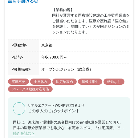
設を手掛ける◎
【業務内容】

同社が運営する医療施設建設の工事監理業務を
ご担当いただきます。医療介護施設「医心館」
を建設し、展開していくのが同ポジションのミ
ッションになります。...
<勤務地>
東京都
<給与>
年収
700万円
～
<募集職種>
オープンポジション（総合職）
宅建不要
土日休み
固定給高め
積極採用中
転勤なし
フレックス勤務対応可能
リアルエステートWORKS担当者より
この求人のこだわりポイント
同社は、終末期・慢性期の患者様向けの在宅施設を運営しており、
日本の医療介護業界でも希少な「在宅ホスピス」「住宅病床」であ
る、医療特化型の介護事業所を運営する医療ベンチャー企業になり
続きを読む >