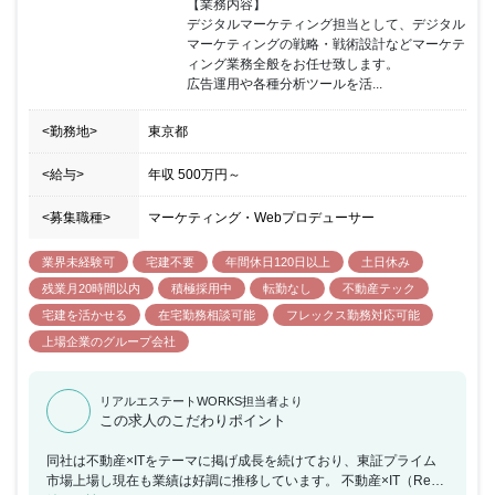
【業務内容】

デジタルマーケティング担当として、デジタル
マーケティングの戦略・戦術設計などマーケテ
ィング業務全般をお任せ致します。

広告運用や各種分析ツールを活...
<勤務地>
東京都
<給与>
年収
500万円
～
<募集職種>
マーケティング・Webプロデューサー
業界未経験可
宅建不要
年間休日120日以上
土日休み
残業月20時間以内
積極採用中
転勤なし
不動産テック
宅建を活かせる
在宅勤務相談可能
フレックス勤務対応可能
上場企業のグループ会社
リアルエステートWORKS担当者より
この求人のこだわりポイント
同社は不動産×ITをテーマに掲げ成長を続けており、東証プライム
市場上場し現在も業績は好調に推移しています。 不動産×IT（Real