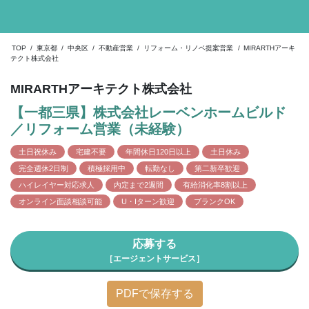
TOP
/
東京都
/
中央区
/
不動産営業
/
リフォーム・リノベ提案営業
/
MIRARTHアーキ
テクト株式会社
MIRARTHアーキテクト株式会社
【一都三県】株式会社レーベンホームビルド
／リフォーム営業（未経験）
土日祝休み
宅建不要
年間休日120日以上
土日休み
完全週休2日制
積極採用中
転勤なし
第二新卒歓迎
ハイレイヤー対応求人
内定まで2週間
有給消化率8割以上
オンライン面談相談可能
U・Iターン歓迎
ブランクOK
応募する
［エージェントサービス］
PDFで保存する