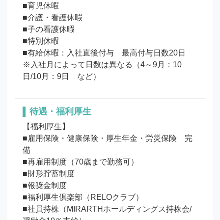
■育児休暇

■介護・看護休暇

■子の看護休暇

■特別休暇

■有給休暇：入社直後付与　最高付与日数20日　
※入社月によって日数は異なる（4～9月：10
待遇・福利厚生
【福利厚生】

■雇用保険・健康保険・厚生年金・労災保険　完
備

■再雇用制度（70歳まで勤務可）

■財形貯蓄制度

■報奨金制度

■福利厚生倶楽部（RELOクラブ）

■社員持株（MIRARTHホールディングス持株会/