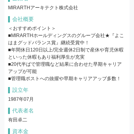
MIRARTHアーキテクト株式会社
会社概要
＜おすすめポイント＞

■MIRARTHホールディングスのグループ会社★『よこ
はまグッドバランス賞』継続受賞中！

■年間休日120日以上/完全週休2日制で産休や育児休暇
といった休暇もあり福利厚生が充実

■20代半ばで管理職など結果に合わせた早期キャリア
アップが可能

■管理職ポストへの抜擢や早期キャリアアップ多数！
設立年
1987年07月
代表者名
有田卓二
資本金