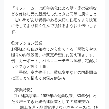
「リフォーム」は経年劣化による壁・床の破損な
どを修繕し元の新築だったときと同等に戻すこと

    思い出があり愛着のある大切な住宅をより快適
にそしてより長く住んで頂けるようお手伝いしま
す。

②オプション営業

お客様から住み始めてから出てくる「間取りや水
廻りの内装設備」の変更希望にお答え頂きます。

例：カーポート、バルコニーテラス屋根、宅配ボ
ックスなど外部工事。

　　手摺、室内物干し、壁紙変更などの内装関係
に至るまで幅広くお悩み解決★

【事業特徴】

（1）建築事業…1987年の創業以来、30年余にわ
たり培ってきた総合建設業としての建築技術、

　　 施工管理・品質管理ノウハウをベースに、鉄