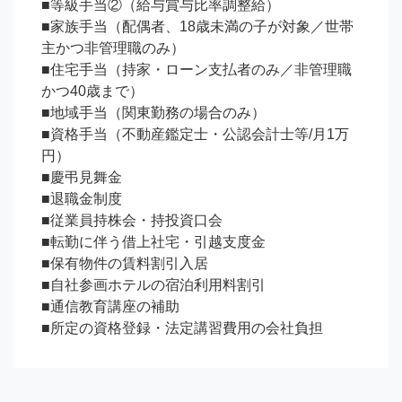
■等級手当②（給与賞与比率調整給）

■家族手当（配偶者、18歳未満の子が対象／世帯
主かつ非管理職のみ）

■住宅手当（持家・ローン支払者のみ／非管理職
かつ40歳まで）

■地域手当（関東勤務の場合のみ）

■資格手当（不動産鑑定士・公認会計士等/月1万
円）

■慶弔見舞金

■退職金制度

■従業員持株会・持投資口会

■転勤に伴う借上社宅・引越支度金

■保有物件の賃料割引入居

■自社参画ホテルの宿泊利用料割引

■通信教育講座の補助

■所定の資格登録・法定講習費用の会社負担