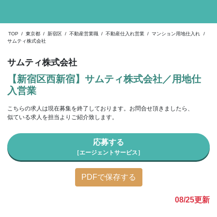
TOP
/
東京都
/
新宿区
/
不動産営業職
/
不動産仕入れ営業
/
マンション用地仕入れ
/
サムティ株式会社
サムティ株式会社
【新宿区西新宿】サムティ株式会社／用地仕
入営業
こちらの求人は現在募集を終了しております。お問合せ頂きましたら、
似ている求人を担当よりご紹介致します。
応募する
［エージェントサービス］
PDFで保存する
08/25
更新