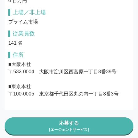
0 百万円
上場／非上場
プライム市場
従業員数
141 名
住所
■大阪本社

〒532-0004　大阪市淀川区西宮原一丁目8番39号

■東京本社

〒100-0005　東京都千代田区丸の内一丁目8番3号
応募する
［エージェントサービス］