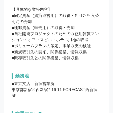
【具体的な業務内容】

■固定資産（賃貸運営用）の取得・ﾎﾟｰﾄﾌｫﾘｵ入替
え時の売却

■棚卸資産（転売用）の取得・売却

■自社開発プロジェクトのための収益用賃貸マン
ション・オフィスビル・ホテル用地の取得

■ボリュームプランの策定、事業収支の検証

■新規取引先の開拓、関係構築、情報収集

■既存取引先との関係構築、情報収集
勤務地
■東京支店　新宿営業所

東京都新宿区西新宿7-16-11 FORECAST西新宿
5F