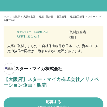
TOP
/
大阪府
/
大阪市北区
/
建築・設計職
/
施工管理
/
建築施工管理
/
スター・マイ
カ株式会社
取材担当者：
リアルエステートWORKSが
取材しました！
樋口
人事に取材しました！ 自社保有物件数日本一で、資本力・安
定力抜群の同社は、働きやすさに定評があります。
スター・マイカ株式会社
【大阪府】スター・マイカ株式会社／リノベ
ーション企画・販売
応募する