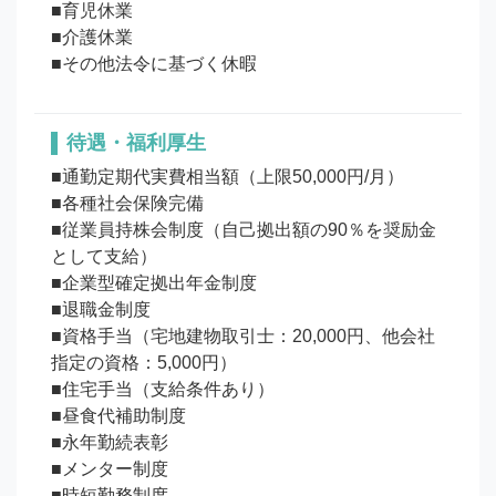
■育児休業

■介護休業

待遇・福利厚生
■通勤定期代実費相当額（上限50,000円/月）

■各種社会保険完備

■従業員持株会制度（自己拠出額の90％を奨励金
として支給）

■企業型確定拠出年金制度

■退職金制度

■資格手当（宅地建物取引士：20,000円、他会社
指定の資格：5,000円）

■住宅手当（支給条件あり）

■昼食代補助制度

■永年勤続表彰

■メンター制度

■時短勤務制度
