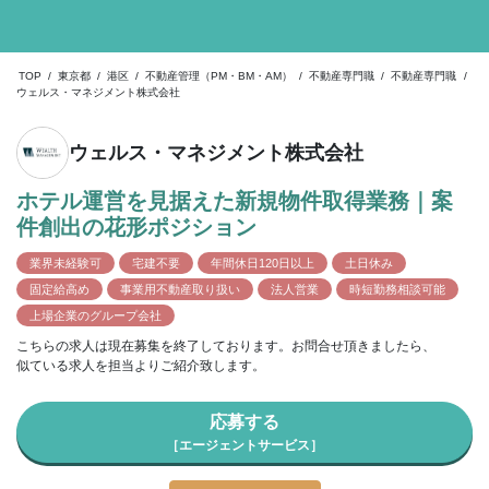
TOP
/
東京都
/
港区
/
不動産管理（PM・BM・AM）
/
不動産専門職
/
不動産専門職
/
ウェルス・マネジメント株式会社
ウェルス・マネジメント株式会社
ホテル運営を見据えた新規物件取得業務｜案
件創出の花形ポジション
業界未経験可
宅建不要
年間休日120日以上
土日休み
固定給高め
事業用不動産取り扱い
法人営業
時短勤務相談可能
上場企業のグループ会社
こちらの求人は現在募集を終了しております。お問合せ頂きましたら、
似ている求人を担当よりご紹介致します。
応募する
［エージェントサービス］