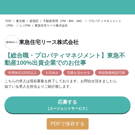
TOP
/
東京都
/
新宿区
/
不動産管理（PM・BM・AM）
/
プロパティマネジメント
（PM）
/
レジPM
/
東急住宅リース株式会社
東急住宅リース株式会社
【総合職・プロパティマネジメント】東急不
動産100%出資企業でのお仕事
年間休日120日以上
土日休み
宅建を活かせる
時短勤務相談可能
こちらの求人は現在募集を終了しております。お問合せ頂きましたら、
似ている求人を担当よりご紹介致します。
応募する
［エージェントサービス］
PDFで保存する