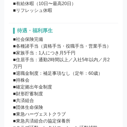
■有給休暇（10日〜最高20日）

待遇・福利厚生
■社会保険完備

■各種諸手当（資格手当・役職手当・営業手当）

■家族手当：1人につき月5千円

■住居手当：通勤2時間以上／入社5年以内／月2
万円

■退職金制度：補足事項なし（定年：60歳）

■持株会

■確定拠出年金制度

■財形貯蓄制度

■共済組合

■団体生命保険

■東急ハーヴェストクラブ

■東急共済組合の協定保養所
