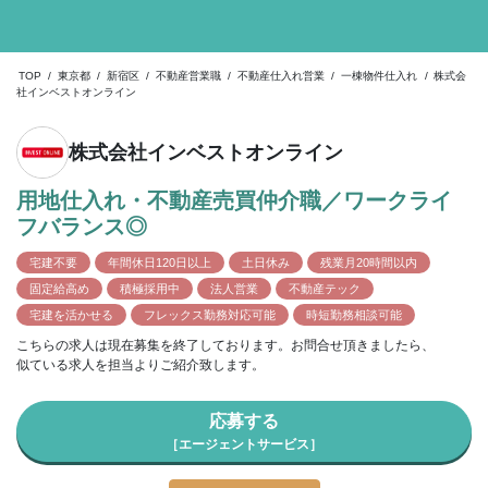
TOP
/
東京都
/
新宿区
/
不動産営業職
/
不動産仕入れ営業
/
一棟物件仕入れ
/
株式会
社インベストオンライン
株式会社インベストオンライン
用地仕入れ・不動産売買仲介職／ワークライ
フバランス◎
宅建不要
年間休日120日以上
土日休み
残業月20時間以内
固定給高め
積極採用中
法人営業
不動産テック
宅建を活かせる
フレックス勤務対応可能
時短勤務相談可能
こちらの求人は現在募集を終了しております。お問合せ頂きましたら、
似ている求人を担当よりご紹介致します。
応募する
［エージェントサービス］