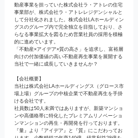
動産事業を担っていた株式会社ラ・アトレの住宅
事業部が、株式会社ラ・アトレレジデンシャルと
して分社化されました。株式会社LAホールディン
グスのグループ内で完全独立を目指しており、さ
らなる事業拡大を図るため営業社員の採用を積極
的に進めています。

「不動産×アイデア×質の高さ」を追求し、富裕層
向けの付加価値の高い不動産再生事業を展開する
当社で一緒に成長していきませんか？

【会社概要】

当社は株式会社LAホールディングス（グロース市
場上場）グループの中核企業で不動産再生を手掛
ける会社です。

社員数は50人未満ではありますが、新築マンショ
ンや高価格帯に特化したプレミアムリノベーショ
ンマンションの再生・再開発を行っております。

『量』より『アイデア』と『質』にこだわってお
ります。少数精鋭で年商140億、経常利益28億を