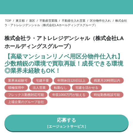
TOP
/
東京都
/
港区
/
不動産営業職
/
不動産仕入れ営業
/
区分物件仕入れ
/
株式会社
ラ・アトレレジデンシャル（株式会社LAホールディングスグループ）
株式会社ラ・アトレレジデンシャル（株式会社LA
ホールディングスグループ）
【高級マンションリノベ用区分物件仕入れ】
少数精鋭の環境で買取再販！成長できる環境
◎業界未経験もOK！
業界未経験可
宅建不要
年間休日120日以上
残業月20時間以内
積極採用中
法人営業
転勤なし
宅建を活かせる
フレックス勤務対応可能
年収1000万円が狙える
時短勤務相談可能
上場企業のグループ会社
応募する
［エージェントサービス］