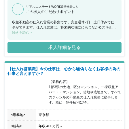
リアルエステートWORKS担当者より
この求人のこだわりポイント
収益不動産の仕入れ営業の募集です。完全週休2日、土日休みで仕
事ができます。仕入れ営業は、将来的な独立にもつながるスキルを
得られる仕事です。将来のキャリアを見据えて今の仕事を選びたい
続きを読む >
方におすすめの求人です。
求人詳細を見る
【仕入れ営業職】今の仕事は、心から嘘偽りなくお客様の為の
仕事と言えますか？
【業務内容】

1都3県の土地、区分マンション、一棟収益ア
パート・マンション、借地や底地まで、すべて
のジャンルの不動産の仕入れ業務に従事しま
す。故に、物件種別に特...
<勤務地>
東京都
<給与>
年収
400万円
～