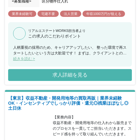
<募集職種>
区分物件仕入れ
業界未経験可
宅建不要
法人営業
年収1000万円が狙える
リアルエステートWORKS担当者より
この求人のこだわりポイント
人柄重視の採用のため、キャリアアップしたい、 整った環境で再ス
タートしたいという方は大歓迎です！ まずは、クライアントとの信
頼関係を築くところから先輩が一緒に サポートしていきいます。
続きを読む >
最初から一人で「やってみて」と丸投げすることは決して ありませ
ん。経験の豊富な先輩社員がマンツーマンで ひとつひとつ教えてい
求人詳細を見る
きます！ 商談も慣れるまでは先輩が横についてフォローしていきま
すので、 未経験の方もご安心ください。 これまでの経験やスキル
ではなく、意欲重視の採用を行います。 早期キャリアアップが可
能！ 主任、係長、課長、支店長、部長など様々な役職があり、 企
【東京】収益不動産・開発用地等の買取再販｜業界未経験
業拡大に伴い社員数やポストも増加中です。 経験・スキルやご希望
OK・インセンティブでしっかり評価・還元◎残業ほぼなし◎
に応じて入社後にスタートするポジションが 決定し、年に2回昇
土日休
給・昇格のチャンスがあります。 年齢や社歴に関係なく頑張ってき
た分の数字を見て評価しますので、 モチベーションを保ちながら上
【業務内容】

のポジションを目指していけますｌ
収益不動産・開発用地等の仕入れから販売まで
のプロセスを一貫してご担当いただきます。ス
ピード感を持って取り組んでいただきます。
