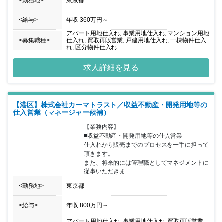
<勤務地>
東京都
<給与>
年収
360万円
～
アパート用地仕入れ, 事業用地仕入れ, マンション用地
<募集職種>
仕入れ, 買取再販営業, 戸建用地仕入れ, 一棟物件仕入
れ, 区分物件仕入れ
求人詳細を見る
【港区】株式会社カーマトラスト／収益不動産・開発用地等の
仕入営業（マネージャー候補）
【業務内容】

■収益不動産・開発用地等の仕入営業

仕入れから販売までのプロセスを一手に担って
頂きます。

また、将来的には管理職としてマネジメントに
従事いただきま...
<勤務地>
東京都
<給与>
年収
800万円
～
アパート用地仕入れ, 事業用地仕入れ, 買取再販営業,