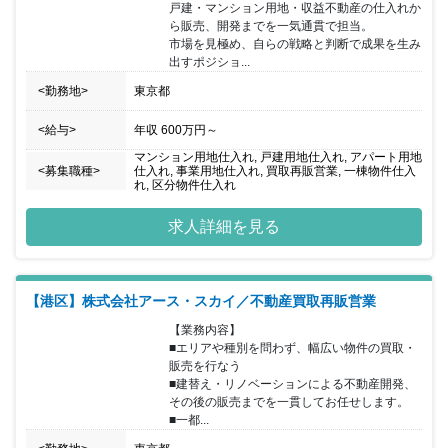
戸建・マンション用地・収益不動産の仕入れか
ら販売、開発までを一気通貫で担当。

市場を見極め、自らの戦略と判断で成果を生み
出すポジショ...
<勤務地>
東京都
<給与>
年収
600万円
～
マンション用地仕入れ, 戸建用地仕入れ, アパート用地
<募集職種>
仕入れ, 事業用地仕入れ, 買取再販営業, 一棟物件仕入
れ, 区分物件仕入れ
求人詳細を見る
【港区】株式会社アース・スカイ／不動産買取再販営業
【業務内容】

■エリアや種別を問わず、幅広い物件の買取・
販売を行なう

■建替え・リノベーションによる不動産開発、
その後の販売までを一貫してお任せします。

■一都...