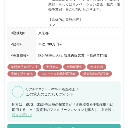
業部）もしくはリノベーション企画・販売（販
売事業部）をご担当いただきます。

【具体的な業務内容】

＜マ...
<勤務地>
東京都
<給与>
年収
700万円
～
<募集職種>
区分物件仕入れ, 買取再販営業, 不動産専門職
年間休日120日以上
土日休み
積極採用中
宅建必須
宅建を活かせる
フレックス勤務対応可能
時短勤務相談可能
リアルエステートWORKS担当者より
この求人のこだわりポイント
同社は、BCG、GS証券出身の創業者が「金融取引を不動産取引に
応用する」＝「賃貸中のファミリーマンションを購入し、退去後に
リノベーションを行って販売する」というユニークなビジネスモデ
続きを読む >
ルを構築し、創業以来、堅実に成長を続けてきました。 新築マンシ
ョン価格の高騰、住宅ローン金利の低下等の追い風を受けて、中古