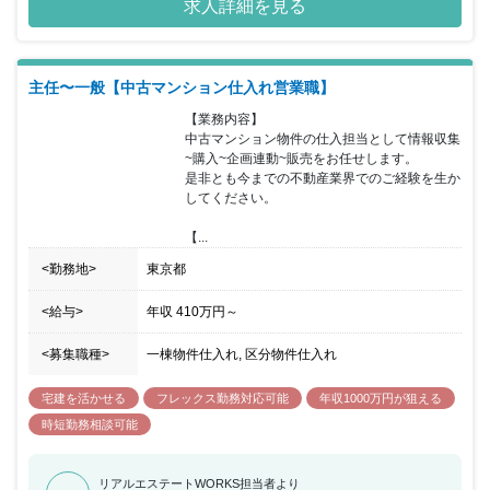
求人詳細を見る
マンション市場も拡大する中、直近では営業展開エリアを全国に拡
大し、中古マンション業界のリーディングカンパニーとして牽引し
てきました。 今回、不動産営業としてマンションの仕入れ（投資事
業部）もしくはリノベーション企画・販売（販売事業部）をお任せ
主任〜一般【中古マンション仕入れ営業職】
できる方を募集することとなりました。 不動産仲介会社様を訪問し
ての情報収集や金額交渉、契約決済業務や入居者様が退去した後の
【業務内容】

物件を再販売するために、リノベーションの企画、周辺環境やマー
中古マンション物件の仕入担当として情報収集
ケット調査、販売物件の契約決済業務など幅広い業務を行っていた
~購入~企画連動~販売をお任せします。

だきます。 2021年には業界NO1の売上規模となりさらなる拡大に
是非とも今までの不動産業界でのご経験を生か
向け、事業を展開しており、経験豊富な方を採用し、ご活躍いただ
してください。

きながら将来的には、マネジメント業務にも携わっていただきたい
と考えております。 同社は、全社員の約7割が中途入社と金融業界
【...
等、異業種からの転職者も多く、「いかにも不動産会社」のような
雰囲気はなく、なじみやすい環境が特徴です。また、メリハリを持
<勤務地>
東京都
って業務を行う社員が多く、働く時は働き、休む時はしっかり休む
というスタイルのため、平均残業時間は18時間/月程度となってい
<給与>
年収
410万円
～
ます。 常に業界をリードし、成長を続ける同社でご活躍いただける
方を歓迎いたします。
<募集職種>
一棟物件仕入れ, 区分物件仕入れ
宅建を活かせる
フレックス勤務対応可能
年収1000万円が狙える
時短勤務相談可能
リアルエステートWORKS担当者より