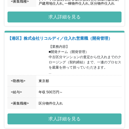
<募集職種>
戸建用地仕入れ, 一棟物件仕入れ, 区分物件仕入れ
求人詳細を見る
【港区】株式会社リコルディ／仕入れ営業職（開発管理）
【業務内容】

■開発チーム（開発管理）

中古区分マンションの査定から仕入れまでのク
ロージング（契約締結）まで、一連のプロセス
を裁量を持って担っていただきます。

...
<勤務地>
東京都
<給与>
年収
500万円
～
<募集職種>
区分物件仕入れ
求人詳細を見る