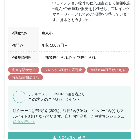
中古マンション物件の仕入担当として情報収集
~購入~企画連動~販売をお任せし、プレイング
マネージャーとしてのご活躍を期待していま
す。是非とも今までの...
<勤務地>
東京都
<給与>
年収
500万円
～
<募集職種>
一棟物件仕入れ, 区分物件仕入れ
宅建を活かせる
フレックス勤務対応可能
年収1000万円が狙える
時短勤務相談可能
リアルエステートWORKS担当者より
この求人のこだわりポイント
現在チームは部長1名(30代)、課長2名(30代)、メンバー4名(うちア
ルバイト3名)となっています。自社内で企画した中古マンションを
リノベーションし、若い夫婦向けに販売。自社の強みを最大限活か
続きを読む >
すため、明確な購入者のペルソナを決めているのが特徴です。「顧
客にフィットする物件づくり」をテーマに、「シンプル。収納。ス
求人詳細を見る
マート動線。」にこだわり、徹底的に主婦目線で家事がしやすい、