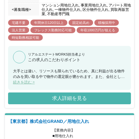
マンション用地仕入れ, 事業用地仕入れ, アパート用地
<募集職種>
仕入れ, 一棟物件仕入れ, 区分物件仕入れ, 買取再販営
業, 不動産専門職
宅建不要
年間休日120日以上
固定給高め
積極採用中
法人営業
フレックス勤務対応可能
年収1000万円が狙える
時短勤務相談可能
リアルエステートWORKS担当者より
この求人のこだわりポイント
大手とは違い、リソースも限られているため、真に利益が出る物件
のみを買い取る中で物件の選定眼が磨かれます。また、会社とし
て、税理士や弁護士などの士業の方々とのコネクションがあるた
続きを読む >
め、独自のルートでの仕入れが可能となっています。
求人詳細を見る
【東京都】株式会社GRAND／用地仕入れ
【業務内容】

■用地仕入れ
