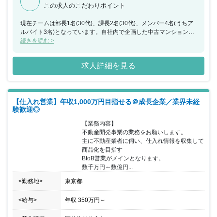
この求人のこだわりポイント
現在チームは部長1名(30代)、課長2名(30代)、メンバー4名(うちア
ルバイト3名)となっています。自社内で企画した中古マンションを
リノベーションし、若い夫婦向けに販売。自社の強みを最大限活か
続きを読む >
すため、明確な購入者のペルソナを決めているのが特徴です。「顧
客にフィットする物件づくり」をテーマに、「シンプル。収納。ス
求人詳細を見る
マート動線。」にこだわり、徹底的に主婦目線で家事がしやすい、
収納が多い、開放感ある空間の演出を実現。ご家族の理想の暮らし
を実現させるお手伝いをしています。
【仕入れ営業】年収1,000万円目指せる＠成長企業／業界未経
験歓迎◎
【業務内容】

不動産開発事業の業務をお願いします。

主に不動産業者に伺い、仕入れ情報を収集して
商品化を目指す

BtoB営業がメインとなります。

数千万円～数億円...
<勤務地>
東京都
<給与>
年収
350万円
～