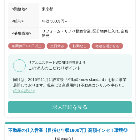
<勤務地>
東京都
<給与>
年収
500万円
～
リフォーム・リノベ提案営業, 区分物件仕入れ, 企画・
<募集職種>
開発
年間休日120日以上
土日休み
転勤なし
宅建を活かせる
リアルエステートWORKS担当者より
この求人のこだわりポイント
同社は、2016年11月に設立後『不動産×new standard』を軸に事業
展開しております。現在は資産運用向け不動産コンサルを中心と
し、マンスリー事業、自社ブランドマンション開発の計画など、
続きを読む >
様々な事業を創ってきました。2019年39億、2020年68億、2021年
97億円、そして今期は150億円売上見込と、コロナ禍に一切影響し
求人詳細を見る
ないビジネスモデルで成長を続けています。今回、リノベーション
事業を始めるにあたり、不動産仲介業者の開拓～査定・仕入れ～物
件の企画～販売、チームビルディングのまで責任者としてご担当い
ただける方を募集することとなりました。新規事業としてリノベー
不動産の仕入営業【目指せ年収1600万】高額インセ！環境◎
ション事業を展開するため、主体的に自身で動いて仕事を勝ち取っ
ていただき、リードしていただける方を求めています。経験豊富な
【業務内容】
