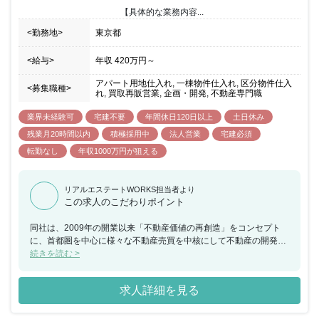
【具体的な業務内容...
<勤務地>
東京都
<給与>
年収
420万円
～
アパート用地仕入れ, 一棟物件仕入れ, 区分物件仕入
<募集職種>
れ, 買取再販営業, 企画・開発, 不動産専門職
業界未経験可
宅建不要
年間休日120日以上
土日休み
残業月20時間以内
積極採用中
法人営業
宅建必須
転勤なし
年収1000万円が狙える
リアルエステートWORKS担当者より
この求人のこだわりポイント
同社は、2009年の開業以来「不動産価値の再創造」をコンセプト
に、首都圏を中心に様々な不動産売買を中核にして不動産の開発、
収益不動産の再生販売等を展開しております。今回、収益不動産・
続きを読む >
開発用地等の仕入れから販売まで一貫してお任せできる方を募集す
ることとなりました。また、代表との距離が近い環境のため、ビジ
求人詳細を見る
ネスにおける意思決定のスピードが早く、物件の仕入れや考えをカ
タチにすることができます。 業務権限のスパンが広く、大企業と違
い、歯車の一つではなく、あなたの手でビジネスを動かしていくこ