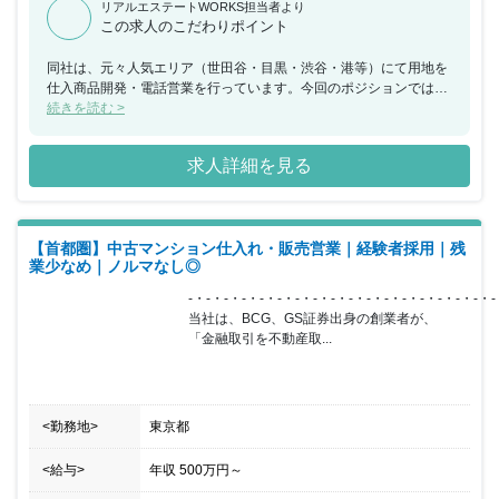
リアルエステートWORKS担当者より
この求人のこだわりポイント
同社は、元々人気エリア（世田谷・目黒・渋谷・港等）にて用地を
仕入商品開発・電話営業を行っています。今回のポジションでは情
報分析力、提案力、交渉力等ビジネスにおいて非常に有益なスキル
続きを読む >
が磨ける仕事です。媒介仕入事業は今後事業の柱と考えており、事
業として立ちあがったばかりとなります。その為活躍することによ
求人詳細を見る
り、将来的には幹部ポジション（管理職・経営層）が狙えます。ま
た、個人の裁量が大きいので、活躍することで収入も大きく増やす
ことが可能です。頑張った成果を正当に評価し、報酬と昇格に反映
させる実力主義の人事制度を設けています。原則残業禁止となって
【首都圏】中古マンション仕入れ・販売営業｜経験者採用｜残
おり、不動産業界では珍しいかと思います。その為、ワークバラン
業少なめ｜ノルマなし◎
スもよく自己啓発の学習や世帯者であれば家族と時間が有意義に過
ごせます。競合優位性として、媒介仕入事業としては、新規参入で
-・-・-・-・-・-・-・-・-・-・-・-・-・-・-・-・-・-
すがエリアにとらわれない、又、新規参入がゆえに今後の事業形態
当社は、BCG、GS証券出身の創業者が、

を含め構築できる点です。仕入の決裁はスピード感を持って行って
「金融取引を不動産取...
おります。
<勤務地>
東京都
<給与>
年収
500万円
～