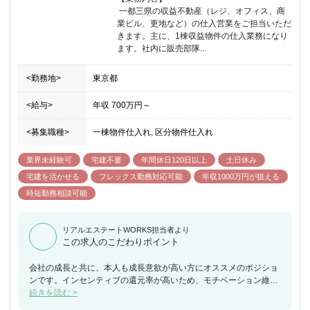
方で事業部の責任者として参画いただける方を歓迎いたします。
 一都三県の収益不動産（レジ、オフィス、商
業ビル、更地など）の仕入営業をご担当いただ
きます。主に、1棟収益物件の仕入業務になり
ます。社内に販売部隊...
<勤務地>
東京都
<給与>
年収
700万円
～
<募集職種>
一棟物件仕入れ, 区分物件仕入れ
業界未経験可
宅建不要
年間休日120日以上
土日休み
宅建を活かせる
フレックス勤務対応可能
年収1000万円が狙える
時短勤務相談可能
リアルエステートWORKS担当者より
この求人のこだわりポイント
会社の成長と共に、本人も成長意欲が高い方にオススメのポジショ
ンです。インセンティブの還元率が高いため、モチベーション維持
にも繫がります。フレックスタイム制を導入しており、1日の標準
続きを読む >
労働時間は8時間、8：00～17：00、9：00～18：00、10：00～