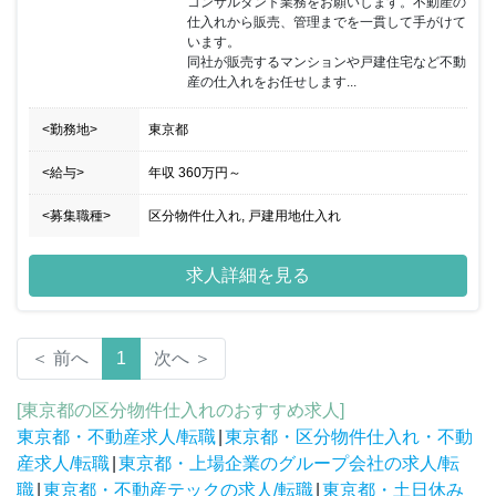
コンサルタント業務をお願いします。不動産の
仕入れから販売、管理までを一貫して手がけて
います。

同社が販売するマンションや戸建住宅など不動
産の仕入れをお任せします...
<勤務地>
東京都
<給与>
年収
360万円
～
<募集職種>
区分物件仕入れ, 戸建用地仕入れ
求人詳細を見る
＜ 前へ
1
次へ ＞
[東京都の区分物件仕入れのおすすめ求人]
東京都・不動産求人/転職
|
東京都・区分物件仕入れ・不動
産求人/転職
|
東京都・上場企業のグループ会社の求人/転
職
|
東京都・不動産テックの求人/転職
|
東京都・土日休み