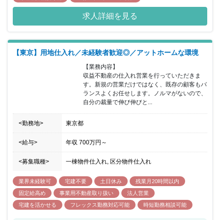
求人詳細を見る
【東京】用地仕入れ／未経験者歓迎◎／アットホームな環境
【業務内容】

収益不動産の仕入れ営業を行っていただきま
す。新規の営業だけではなく、既存の顧客もバ
ランスよくお任せします。ノルマがないので、
自分の裁量で伸び伸びと...
<勤務地>
東京都
<給与>
年収
700万円
～
<募集職種>
一棟物件仕入れ, 区分物件仕入れ
業界未経験可
宅建不要
土日休み
残業月20時間以内
固定給高め
事業用不動産取り扱い
法人営業
宅建を活かせる
フレックス勤務対応可能
時短勤務相談可能