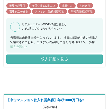
業界未経験可
年間休日120日以上
土日休み
宅建必須
宅建を活かせる
フレックス勤務対応可能
時短勤務相談可能
リアルエステートWORKS担当者より
この求人のこだわりポイント
当職種は未経験者枠となっております。 社員の8割が中途の転職組
で構成されており、これまでの活躍してきた分野は様々で、多様な
経験を持つ社員が活躍しています。 個人のノルマは設けておらず、
続きを読む >
営業メンバー同士で情報を取り合ったりする環境はなく、チームワ
ークで目標達成を目指している職場です。 20代でもマネジメント
求人詳細を見る
ポジションに昇格する社員もおり、年齢に関わらず若手が活躍でき
る環境がございます。 また、土日休みなので、ご家族・友人とも休
日を合わせやすくプライベートも充実させることが可能です。 ま
た、ジョブローテーション制度で幅広い業務経験が可能。リノベー
ションマンションのプロフェッショナルを目指すことができます。
【中古マンション仕入れ営業職】年収1000万円も‼️
【業務内容】
