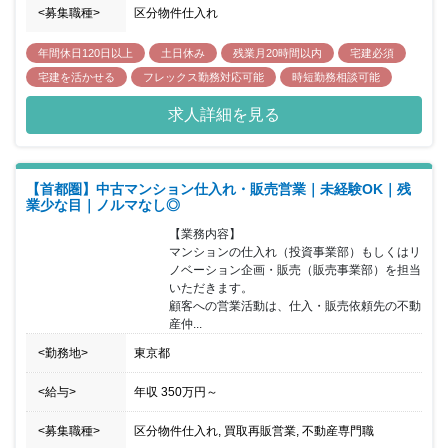
<募集職種>
区分物件仕入れ
年間休日120日以上
土日休み
残業月20時間以内
宅建必須
宅建を活かせる
フレックス勤務対応可能
時短勤務相談可能
求人詳細を見る
【首都圏】中古マンション仕入れ・販売営業｜未経験OK｜残
業少な目｜ノルマなし◎
【業務内容】

マンションの仕入れ（投資事業部）もしくはリ
ノベーション企画・販売（販売事業部）を担当
いただきます。

顧客への営業活動は、仕入・販売依頼先の不動
産仲...
<勤務地>
東京都
<給与>
年収
350万円
～
<募集職種>
区分物件仕入れ, 買取再販営業, 不動産専門職