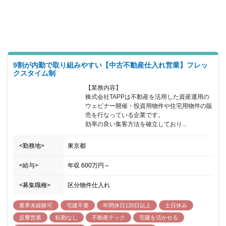
とができスキルアップにつなげることができます。 営業エリアは、
本店は1都3県、名古屋支店は愛知県近郊等です。 また、土・日・
祝日の完全週休二日制に加え、有給休暇の取得勧奨（社員全員が月
1日以上）を行っており、社員のワークライフバランスを重視して
いるほか、社員にとって「夢のある会社」を目指し、成果に対して
はダイナミックなインセンティブ報酬を提供しています。今後の更
なる成長と業容拡大の為、これから5年・10年後・その先も共に成
9割が内勤で取り組みやすい【中古不動産仕入れ営業】フレッ
長し、ご活躍頂ける方を歓迎いたします。
クスタイム制
【業務内容】

株式会社TAPPは不動産を活用した資産運用の
ウェビナー開催・投資用物件や住宅用物件の販
売を行なっている企業です。

効率の良い集客方法を確立しており...
<勤務地>
東京都
<給与>
年収
600万円
～
<募集職種>
区分物件仕入れ
業界未経験可
宅建不要
年間休日120日以上
土日休み
反響営業
転勤なし
不動産テック
宅建を活かせる