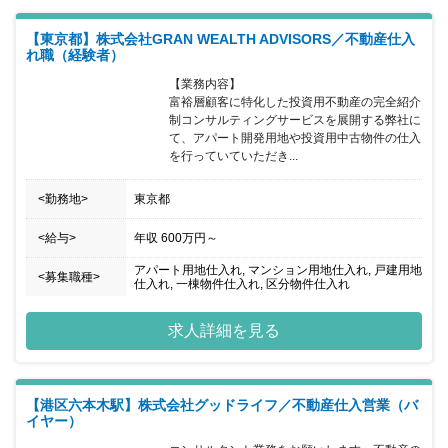
【東京都】株式会社GRAN WEALTH ADVISORS／不動産仕入
れ職（経験者）
【業務内容】

富裕層顧客に特化した投資用不動産の完全紹介
制コンサルティングサービスを展開する弊社に
て、アパート開発用地や投資用中古物件の仕入
を行っていていただき...
<勤務地>
東京都
<給与>
年収
600万円
～
アパート用地仕入れ, マンション用地仕入れ, 戸建用地
<募集職種>
仕入れ, 一棟物件仕入れ, 区分物件仕入れ
求人詳細を見る
【港区六本木駅】株式会社グッドライフ／不動産仕入営業（バ
イヤー）