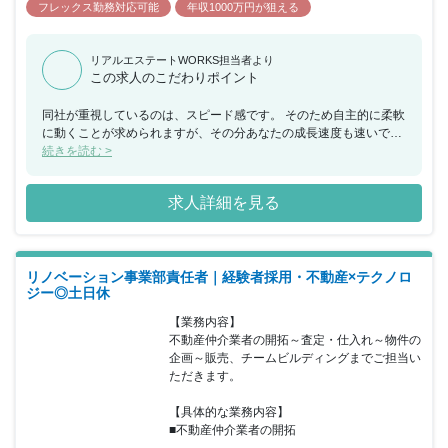
フレックス勤務対応可能
年収1000万円が狙える
リアルエステートWORKS担当者より
この求人のこだわりポイント
同社が重視しているのは、スピード感です。 そのため自主的に柔軟
に動くことが求められますが、その分あなたの成長速度も速いでし
ょう。 頑張った分はインセンティブとして給与で返ってきますので
続きを読む >
モチベーションも維持しやすい環境。 入社3年目で執行役員に抜擢
されたメンバーもいるなど、正当な評価も魅力です。
求人詳細を見る
リノベーション事業部責任者｜経験者採用・不動産×テクノロ
ジー◎土日休
【業務内容】

不動産仲介業者の開拓～査定・仕入れ～物件の
企画～販売、チームビルディングまでご担当い
ただきます。

【具体的な業務内容】

■不動産仲介業者の開拓

...