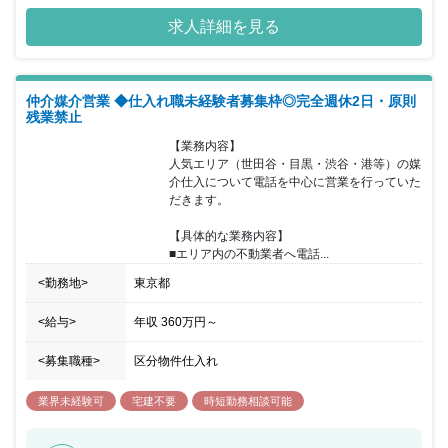
19：00と、仕事やプライベートなどを考慮し調整可能な制度があり
求人詳細を見る
ます。残業がないポジションのため、働きやすい環境があります。
仲介媒介営業 ◆仕入れ職未経験者募集枠◎完全週休2日・原則
残業禁止
【業務内容】

人気エリア（世田谷・目黒・渋谷・港等）の媒
介仕入について電話を中心に営業を行っていた
だきます。

【具体的な業務内容】

■エリア内の不動業者へ電話...
<勤務地>
東京都
<給与>
年収
360万円
～
<募集職種>
区分物件仕入れ
業界未経験可
宅建不要
時短勤務相談可能