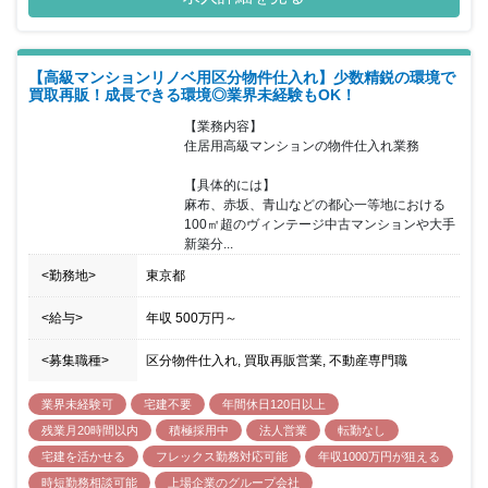
収納が多い、開放感ある空間の演出を実現。ご家族の理想の暮らし
を実現させるお手伝いをしています。
【高級マンションリノベ用区分物件仕入れ】少数精鋭の環境で
買取再販！成長できる環境◎業界未経験もOK！
【業務内容】

住居用高級マンションの物件仕入れ業務

【具体的には】

麻布、赤坂、青山などの都心一等地における
100㎡超のヴィンテージ中古マンションや大手
新築分...
<勤務地>
東京都
<給与>
年収
500万円
～
<募集職種>
区分物件仕入れ, 買取再販営業, 不動産専門職
業界未経験可
宅建不要
年間休日120日以上
残業月20時間以内
積極採用中
法人営業
転勤なし
宅建を活かせる
フレックス勤務対応可能
年収1000万円が狙える
時短勤務相談可能
上場企業のグループ会社