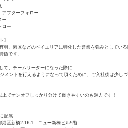


・アフターフォロー

ー

ロー

ト】

有明、港区などのベイエリアに特化した営業を強みとしている
特徴です。

して、チームリーダーになった際に

ネジメントを行えるようになって頂くために、ご入社後は少し
日以上でオンオフしっかり分けて働きやすいのも魅力です！
に配属

港区新橋2‐16‐1　ニュー新橋ビル5階
