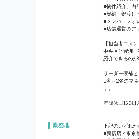
■物件紹介、内見
■契約・鍵渡し
■メンバーフォロ
■店舗運営のフォ
【担当者コメン
中央区と豊洲、
紹介できるのが
リーダー候補と
1名～2名のマ
す。

年間休日120
勤務地
下記のいずれか
■新橋店／東京都