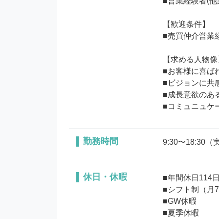
■営業経験者(他
【歓迎条件】

■売買仲介営業経
【求める人物像】
■お客様に喜ば
■ビジョンに共
■成長意欲のある
■コミュニュケ
勤務時間
9:30〜18:3
休日・休暇
■年間休日114
■シフト制（月
■GW休暇

■夏季休暇
