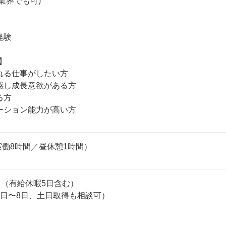
業界でも可)

験



れる仕事がしたい方

感し成長意欲がある方

方

ーション能力が高い方
0（実働8時間／昼休憩1時間）
日（有給休暇5日含む）

7日〜8日、土日取得も相談可）
