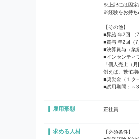
※上記には固定
※経験をお持ち
【その他】

■昇給 年2回 （
■賞与 年2回（7
■決算賞与（業績
■インセンティブ
「個人売上（月
例えば、繁忙期
■奨励金（１ク
■試用期間：～
雇用形態
正社員
求める人材
【必須条件】
