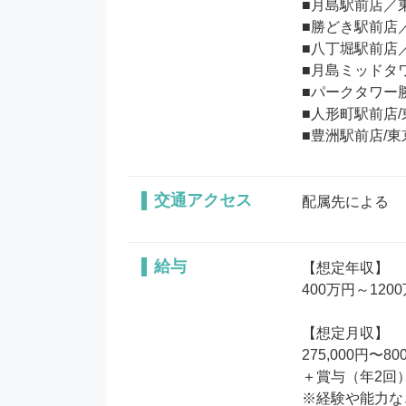
■月島駅前店／東
■勝どき駅前店／
■八丁堀駅前店／
■月島ミッドタワ
■パークタワー
■人形町駅前店/
■豊洲駅前店/東京都
交通アクセス
配属先による
給与
【想定年収】

400万円～1200
【想定月収】

275,000円〜800
＋賞与（年2回）＋
※経験や能力な