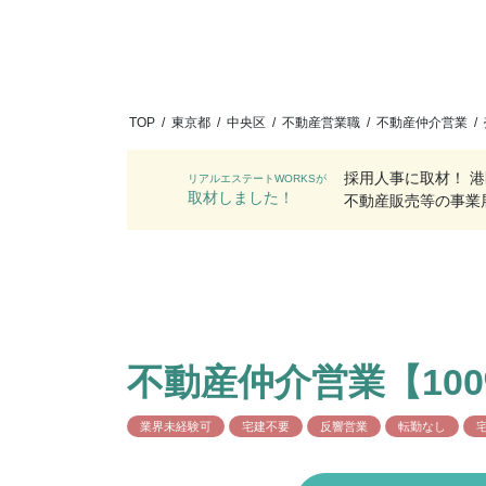
TOP
/
東京都
/
中央区
/
不動産営業職
/
不動産仲介営業
/
採用人事に取材！ 
リアルエステートWORKSが
取材しました！
不動産販売等の事業
不動産仲介営業【10
業界未経験可
宅建不要
反響営業
転勤なし