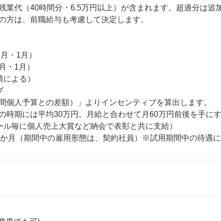
残業代（40時間分・6.5万円以上）が含まれます。超過分は追加
の方は、前職給与も考慮して決定します。

7月・1月）

月・1月）

による）



間個人予算との差額）」よりインセンティブを算出します。

の時期には平均30万円。月給と合わせて月60万円前後を手にす
ール毎に個人売上大賞など納会で表彰と共に支給）

3か月（期間中の雇用形態は、契約社員）※試用期間中の待遇