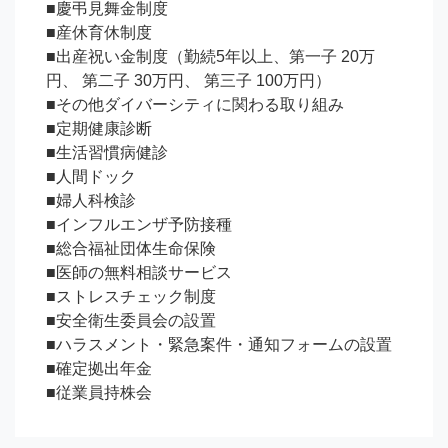
■慶弔見舞金制度

■産休育休制度

■出産祝い金制度（勤続5年以上、第一子 20万
円、 第二子 30万円、 第三子 100万円）

■その他ダイバーシティに関わる取り組み

■定期健康診断

■生活習慣病健診

■人間ドック

■婦人科検診

■インフルエンザ予防接種

■総合福祉団体生命保険

■医師の無料相談サービス

■ストレスチェック制度

■安全衛生委員会の設置

■ハラスメント・緊急案件・通知フォームの設置

■確定拠出年金

■従業員持株会