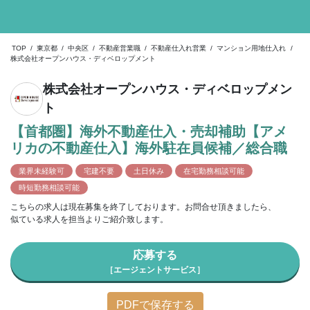
TOP
/
東京都
/
中央区
/
不動産営業職
/
不動産仕入れ営業
/
マンション用地仕入れ
/
株式会社オープンハウス・ディベロップメント
株式会社オープンハウス・ディベロップメン
ト
【首都圏】海外不動産仕入・売却補助【アメ
リカの不動産仕入】海外駐在員候補／総合職
業界未経験可
宅建不要
土日休み
在宅勤務相談可能
時短勤務相談可能
こちらの求人は現在募集を終了しております。お問合せ頂きましたら、
似ている求人を担当よりご紹介致します。
応募する
［エージェントサービス］
PDFで保存する