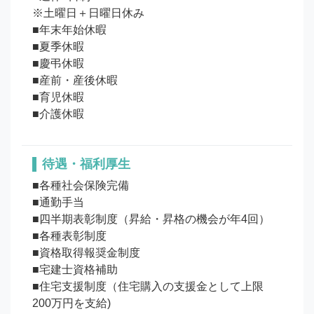
※土曜日＋日曜日休み

■年末年始休暇

■夏季休暇

■慶弔休暇

■産前・産後休暇

■育児休暇

待遇・福利厚生
■各種社会保険完備

■通勤手当

■四半期表彰制度（昇給・昇格の機会が年4回）

■各種表彰制度

■資格取得報奨金制度

■宅建士資格補助

■住宅支援制度（住宅購入の支援金として上限
200万円を支給)
