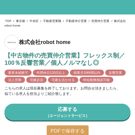
TOP
/
東京都
/
中央区
/
不動産営業職
/
不動産仲介営業
/
売買仲介営業
/
株式会社
robot home
株式会社robot home
【中古物件の売買仲介営業】フレックス制／
100％反響営業／個人ノルマなし◎
業界未経験可
年間休日120日以上
残業月20時間以内
反響営業
法人営業
宅建必須
宅建を活かせる
時短勤務相談可能
こちらの求人は現在募集を終了しております。お問合せ頂きましたら、
似ている求人を担当よりご紹介致します。
応募する
［エージェントサービス］
PDFで保存する