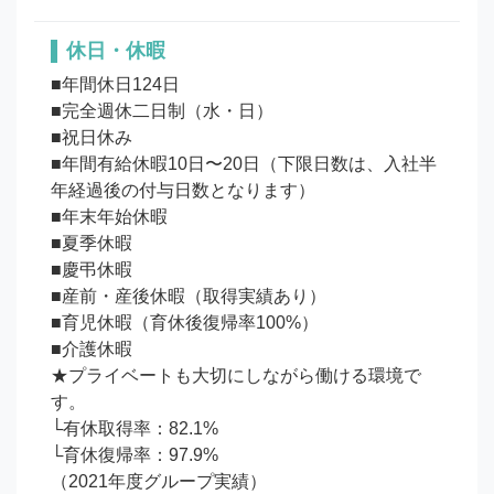
休日・休暇
■年間休日124日

■完全週休二日制（水・日）

■祝日休み

■年間有給休暇10日〜20日（下限日数は、入社半
年経過後の付与日数となります）

■年末年始休暇

■夏季休暇

■慶弔休暇

■産前・産後休暇（取得実績あり）

■育児休暇（育休後復帰率100%）

■介護休暇

★プライベートも大切にしながら働ける環境で
す。

└有休取得率：82.1%

└育休復帰率：97.9%

（2021年度グループ実績）
