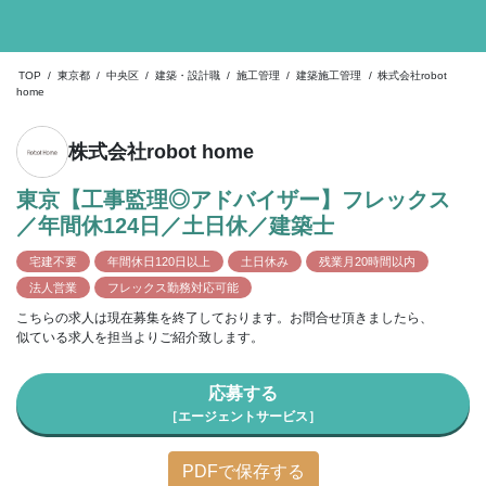
TOP
/
東京都
/
中央区
/
建築・設計職
/
施工管理
/
建築施工管理
/
株式会社robot
home
株式会社robot home
東京【工事監理◎アドバイザー】フレックス
／年間休124日／土日休／建築士
宅建不要
年間休日120日以上
土日休み
残業月20時間以内
法人営業
フレックス勤務対応可能
こちらの求人は現在募集を終了しております。お問合せ頂きましたら、
似ている求人を担当よりご紹介致します。
応募する
［エージェントサービス］
PDFで保存する