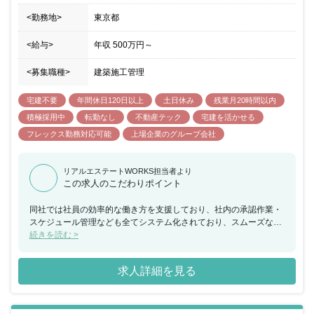
<勤務地>
東京都
<給与>
年収
500万円
～
<募集職種>
建築施工管理
宅建不要
年間休日120日以上
土日休み
残業月20時間以内
積極採用中
転勤なし
不動産テック
宅建を活かせる
フレックス勤務対応可能
上場企業のグループ会社
リアルエステートWORKS担当者より
この求人のこだわりポイント
同社では社員の効率的な働き方を支援しており、社内の承認作業・
スケジュール管理なども全てシステム化されており、スムーズなタ
スク管理や案件の進捗確認等が実施できる環境がございます。社内
続きを読む >
でもIoT化を促進することで、残業時間は会社全体で月平均13～14
時間程度に抑えることが出来ており、メリハリをつけて働き方を実
求人詳細を見る
現しています。 また同ポジションでは休日対応は一切なく、休日出
勤も半年に1~2回程度とプライベートも充実させることが可能で
す。 「限られた時間で結果を出す」働き方を望む方におススメでき
る案件となります。