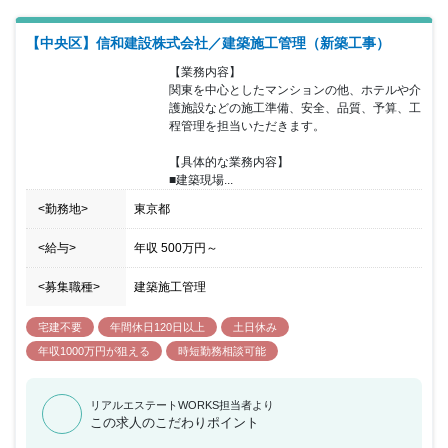
【中央区】信和建設株式会社／建築施工管理（新築工事）
【業務内容】

関東を中心としたマンションの他、ホテルや介
護施設などの施工準備、安全、品質、予算、工
程管理を担当いただきます。

【具体的な業務内容】

■建築現場...
<勤務地>
東京都
<給与>
年収
500万円
～
<募集職種>
建築施工管理
宅建不要
年間休日120日以上
土日休み
年収1000万円が狙える
時短勤務相談可能
リアルエステートWORKS担当者より
この求人のこだわりポイント