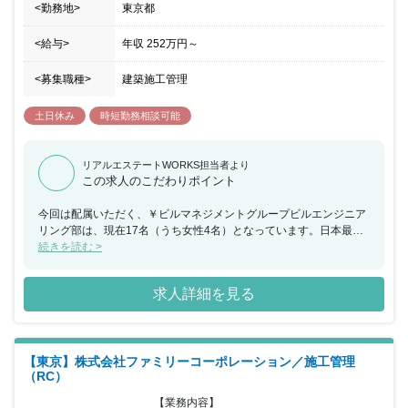
<勤務地>
東京都
<給与>
年収
252万円
～
<募集職種>
建築施工管理
土日休み
時短勤務相談可能
リアルエステートWORKS担当者より
この求人のこだわりポイント
今回は配属いただく、￥ビルマネジメントグループビルエンジニア
リング部は、現在17名（うち女性4名）となっています。日本最大
規模の住居系REIT(不動産投資信託)の主要プロパティマネジメント
続きを読む >
会社として培った実績・ノウハウを活用し、幅広い業務にチャレン
ジできます。また、資格取得時に、資格に応じた報奨金を支給する
求人詳細を見る
資格支援制度なども整備されています。
【東京】株式会社ファミリーコーポレーション／施工管理
（RC）
【業務内容】
