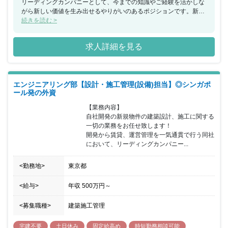
リーディングカンパニーとして、今までの知識やご経験を活かしな
がら新しい価値を生み出せるやりがいのあるポジションです。新し
い発想ややりたいと思う事がある方は歓迎される環境ですので、裁
続きを読む >
量もって積極的に業務を進めていきたい方が活躍できます。
求人詳細を見る
エンジニアリング部【設計・施工管理(設備)担当】◎シンガポ
ール発の外資
【業務内容】

自社開発の新規物件の建築設計、施工に関する
一切の業務をお任せ致します！

開発から賃貸、運営管理を一気通貫で行う同社
において、リーディングカンパニー...
<勤務地>
東京都
<給与>
年収
500万円
～
<募集職種>
建築施工管理
宅建不要
土日休み
固定給高め
時短勤務相談可能