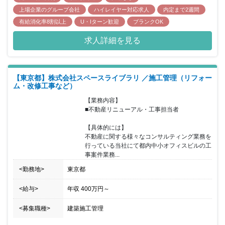
上場企業のグループ会社
ハイレイヤー対応求人
内定まで2週間
有給消化率8割以上
U・Iターン歓迎
ブランクOK
求人詳細を見る
【東京都】株式会社スペースライブラリ ／施工管理（リフォー
ム・改修工事など）
【業務内容】

■不動産リニューアル・工事担当者

【具体的には】

不動産に関する様々なコンサルティング業務を
行っている当社にて都内中小オフィスビルの工
事案件業務...
<勤務地>
東京都
<給与>
年収
400万円
～
<募集職種>
建築施工管理