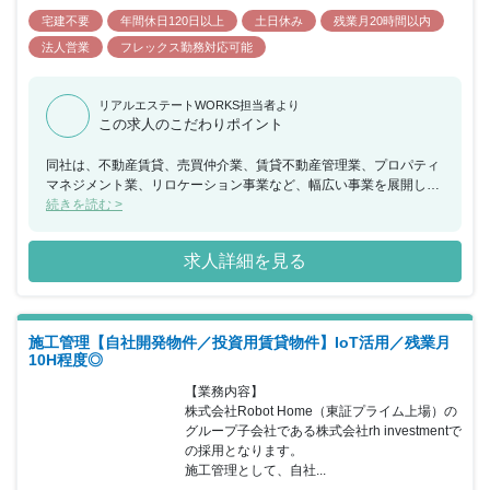
宅建不要
年間休日120日以上
土日休み
残業月20時間以内
法人営業
フレックス勤務対応可能
リアルエステートWORKS担当者より
この求人のこだわりポイント
同社は、不動産賃貸、売買仲介業、賃貸不動産管理業、プロパティ
マネジメント業、リロケーション事業など、幅広い事業を展開して
います。その中で、幸せの青い鳥のように一人一人のお客様に寄り
続きを読む >
添い、心のこもったサービスを常にお届けすることをお約束し、業
務に熱意と誠意をもって働いています。また、クオリティカンパニ
求人詳細を見る
ーの理念を掲げ、社員満足、顧客満足を大切にしながら、社会性と
高収益性も追求しています。個性あるアイデアが未来を創り出して
いきますので、開拓者となり、バイヤーとしての実力を発揮したい
という方からのご応募お待ちしております。
施工管理【自社開発物件／投資用賃貸物件】IoT活用／残業月
10H程度◎
【業務内容】

株式会社Robot Home（東証プライム上場）の
グループ子会社である株式会社rh investmentで
の採用となります。

施工管理として、自社...