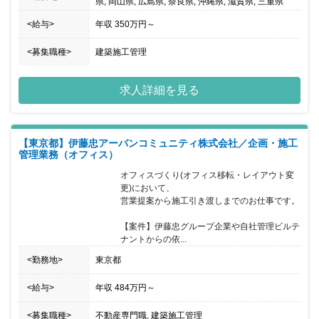
県, 岡山県, 広島県, 奈良県, 沖縄県, 滋賀県, 三重県
<給与>
年収
350万円
～
<募集職種>
建築施工管理
求人詳細を見る
【東京都】伊藤忠アーバンコミュニティ株式会社／企画・施工
管理業務（オフィス）
オフィスづくり(オフィス移転・レイアウト変
更)において、

営業提案から施工引き渡しまでのお仕事です。

【案件】伊藤忠グループ企業や自社管理ビルテ
ナントからの依...
<勤務地>
東京都
<給与>
年収
484万円
～
<募集職種>
不動産専門職, 建築施工管理