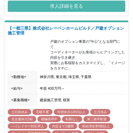
求人詳細を見る
【一都三県】株式会社レーベンホームビルド／戸建オプション
施工管理
戸建のオプション事業の”中心”となる部門に
て、

コーディネーターがお客様からヒアリングした
内容を引き継ぎ、

実際にお客様邸をカスタマイズし、「イメージ
をカタチに...
<勤務地>
神奈川県, 東京都, 埼玉県, 千葉県
<給与>
年収
400万円
～
<募集職種>
建築施工管理, 積算
土日祝休み
宅建不要
年間休日120日以上
土日休み
完全週休2日制
積極採用中
転勤なし
第二新卒歓迎
ハイレイヤー対応求人
内定まで2週間
有給消化率8割以上