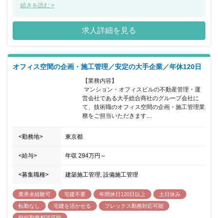
躍出来る環境がございます。 また同社は非常に効率的な働き方をし
続きを読む >
ており、IOTを積極的に活用することで、全社の残業平均は月13～
14時間程度に抑えています。 社内の承認作業やスケジュール管理
求人詳細を見る
は可視化されており、限られた時間で結果を出す働き方を実現する
ことが可能です。 「住まいのテクノロジーで、世界を変える。」を
企業理念に掲げ、人々のくらしが豊かになる世界の実現を社員一丸
となって目指している業界内でも注目の企業になります。
オフィス空間の企画・施工管理／安定の大手企業／年休120日
【業務内容】

 マンション・オフィスビルの不動産管理・運
営会社である大手総合商社のグループ会社に
て、技術職のオフィス空間の企画・施工管理業
務をご担当いただきます...
<勤務地>
東京都
<給与>
年収
294万円
～
<募集職種>
建築施工管理, 設備施工管理
業界未経験可
宅建不要
年間休日120日以上
土日休み
転勤なし
宅建を活かせる
フレックス勤務対応可能
時短勤務相談可能