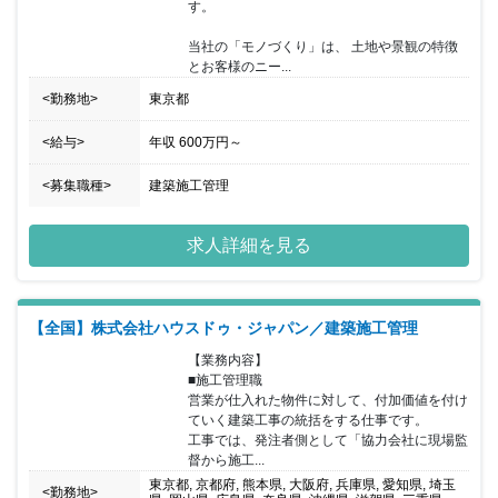
す。

当社の「モノづくり」は、 土地や景観の特徴
とお客様のニー...
<勤務地>
東京都
<給与>
年収
600万円
～
<募集職種>
建築施工管理
求人詳細を見る
【全国】株式会社ハウスドゥ・ジャパン／建築施工管理
【業務内容】

■施工管理職

営業が仕入れた物件に対して、付加価値を付け
ていく建築工事の統括をする仕事です。

工事では、発注者側として「協力会社に現場監
督から施工...
東京都, 京都府, 熊本県, 大阪府, 兵庫県, 愛知県, 埼玉
<勤務地>