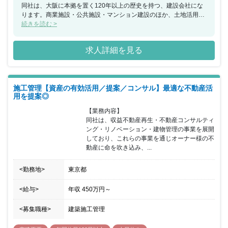
同社は、大阪に本拠を置く120年以上の歴史を持つ、建設会社にな
ります。商業施設・公共施設・マンション建設のほか、土地活用の
提案や、高層ホテル・温泉施設・介護施設・フィットネス施設の運
続きを読む >
営など幅広く事業を展開し、経営の多角化を推進。景気に左右され
にくい安定的な経営を実現しており、直近5年間で売上を2倍以上に
求人詳細を見る
伸ばしています。今回の募集では、建築施工管理として現場でご活
躍いただける方を募集いたします。1現場2～3人チームで担当制で
すので腰を据えて集中でき、施工完了後は連休を取得するなどメリ
ハリをつけて業務をしていただける環境です。マンション（15階建
施工管理【資産の有効活用／提案／コンサル】最適な不動産活
て以下）：その他（ホテル、病院、スポーツ施設）＝9：1、また
用を提案◎
『天然温泉付賃貸マンション』『屋上菜園付分譲マンション』『レ
ンタカー付賃貸マンション』など特色ある案件も手掛けています。
【業務内容】

自社物件を手掛ける機会が豊富にあり、大きな裁量で進めることが
同社は、収益不動産再生・不動産コンサルティ
できます。グループ会社の案件が4割を占め100％元請工事となりま
ング・リノベーション・建物管理の事業を展開
す。
しており、これらの事業を通じオーナー様の不
動産に命を吹き込み、...
<勤務地>
東京都
<給与>
年収
450万円
～
<募集職種>
建築施工管理