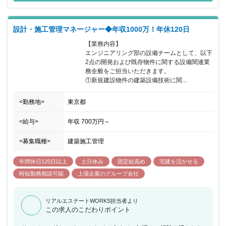
やりがいのある仕事です。新しい発想や、やりたいと思うことがあ
る方を歓迎します。
設計・施工管理マネージャー◆年収1000万！年休120日
【業務内容】

エンジニアリング部の設備チームとして、以下
2点の開発および既存物件に関する設備関連業
務全般をご担当いただきます。

①新規建設物件の建築設備技術に関...
<勤務地>
東京都
<給与>
年収
700万円
～
<募集職種>
建築施工管理
年間休日120日以上
土日休み
固定給高め
宅建を活かせる
時短勤務相談可能
上場企業のグループ会社
リアルエステートWORKS担当者より
この求人のこだわりポイント