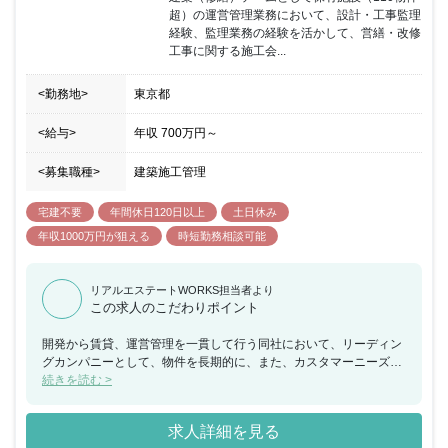
超）の運営管理業務において、設計・工事監理
経験、監理業務の経験を活かして、営繕・改修
工事に関する施工会...
<勤務地>
東京都
<給与>
年収
700万円
～
<募集職種>
建築施工管理
宅建不要
年間休日120日以上
土日休み
年収1000万円が狙える
時短勤務相談可能
リアルエステートWORKS担当者より
この求人のこだわりポイント
開発から賃貸、運営管理を一貫して行う同社において、リーディン
グカンパニーとして、物件を長期的に、また、カスタマーニーズを
捉える視点で運営管理実施していくための技術面を支える人材を求
続きを読む >
めております。発注者側として、自分の考えを活かしながらリーダ
ーシップを取って仕事を進めることが出来ます。リーディングカン
求人詳細を見る
パニーとして、知識や経験を活かしながら新たな価値を生み出せる