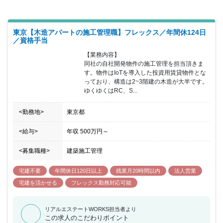
東京【木造アパートの施工管理職】フレックス／年間休124日
／資格手当
【業務内容】

同社の自社開発物件の施工管理を担当頂きま
す。物件はIoTを導入した投資用賃貸物件とな
っており、構造は2~3階建の木造が大半です。
ゆくゆくはRC、S...
<勤務地>
東京都
<給与>
年収
500万円
～
<募集職種>
建築施工管理
宅建不要
年間休日120日以上
残業月20時間以内
法人営業
宅建を活かせる
フレックス勤務対応可能
リアルエステートWORKS担当者より
この求人のこだわりポイント