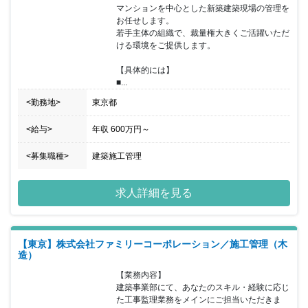
マンションを中心とした新築建築現場の管理を
お任せします。

若手主体の組織で、裁量権大きくご活躍いただ
ける環境をご提供します。

【具体的には】

■...
<勤務地>
東京都
<給与>
年収
600万円
～
<募集職種>
建築施工管理
求人詳細を見る
【東京】株式会社ファミリーコーポレーション／施工管理（木
造）
【業務内容】

建築事業部にて、あなたのスキル・経験に応じ
た工事監理業務をメインにご担当いただきま