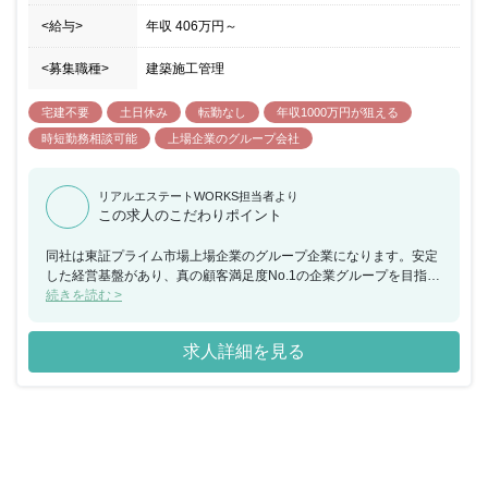
<給与>
年収
406万円
～
<募集職種>
建築施工管理
宅建不要
土日休み
転勤なし
年収1000万円が狙える
時短勤務相談可能
上場企業のグループ会社
リアルエステートWORKS担当者より
この求人のこだわりポイント
同社は東証プライム市場上場企業のグループ企業になります。安定
した経営基盤があり、真の顧客満足度No.1の企業グループを目指し
事業を展開しております。 「日本の住まいを豊かにする」ことをミ
続きを読む >
ッションに掲げ、企画・販売・入居後の管理、アフターサービスま
でワンストップサービスをグループ内で実現しています。 社員の成
求人詳細を見る
長をサポートする制度も充実しており、資格取得支援制度・自己研
修制度・ＭＶＰ表彰、月間表彰など常に成長や成果を実感できる環
境が整っています。