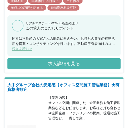
宅建不要
年間休日120日以上
土日休み
年収1000万円が狙える
時短勤務相談可能
リアルエステートWORKS担当者より
この求人のこだわりポイント
同社は不動産の大家さんの悩みに向き合い、お持ちの資産の有効活
用を提案・コンサルティングを行います。不動産所有者向けのコン
サルティングサービス「新・大家ライフ」を手掛け、現在全国で
続きを読む >
1,500名程の会員がいます。不動産の価値診断、空室対策・節税対
策・代替資産の提案をセミナー等を通じて行い、不動産コンサルテ
求人詳細を見る
ィングと連動して最適な不動産活用を提案しています。
大手グループ会社の安定感【オフィス空間施工管理業務】★有
資格者歓迎
【業務内容】

オフィス空間に関連した、企画業務や施工管理
業務などをお任せします。お客様と打ち合わせ
や空間企画・ファシリティの提案。現場の施工
管理など、一貫して業...