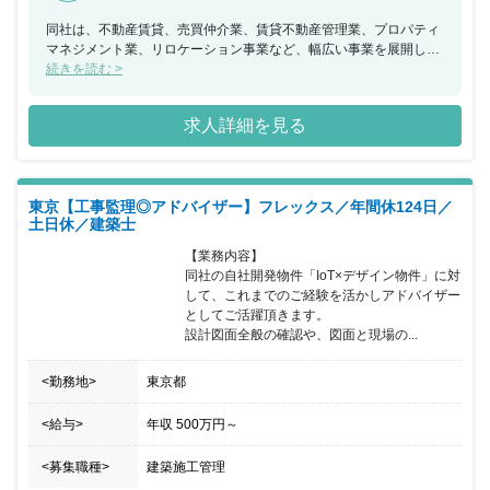
同社は、不動産賃貸、売買仲介業、賃貸不動産管理業、プロパティ
マネジメント業、リロケーション事業など、幅広い事業を展開して
います。その中で、幸せの青い鳥のように一人一人のお客様に寄り
続きを読む >
添い、心のこもったサービスを常にお届けすることをお約束し、業
務に熱意と誠意をもって働いています。また、クオリティカンパニ
求人詳細を見る
ーの理念を掲げ、社員満足、顧客満足を大切にしながら、社会性と
高収益性も追求しています。個性あるアイデアが未来を創り出して
いきますので、開拓者となり、バイヤーとしての実力を発揮したい
という方からのご応募お待ちしております。株式会社Robot
東京【工事監理◎アドバイザー】フレックス／年間休124日／
Home（東証プライム上場）のグループ子会社である株式会社rh
土日休／建築士
investmentでの採用となります。なお、親会社である株式会社
Robot Homeグループとの給与・待遇差異などはありません。
【業務内容】

同社の自社開発物件「IoT×デザイン物件」に対
して、これまでのご経験を活かしアドバイザー
としてご活躍頂きます。

設計図面全般の確認や、図面と現場の...
<勤務地>
東京都
<給与>
年収
500万円
～
<募集職種>
建築施工管理