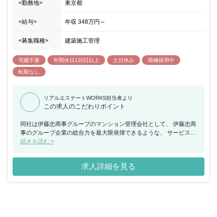
<勤務地>
東京都
<給与>
年収
348万円
～
<募集職種>
建築施工管理
宅建不要
年間休日120日以上
土日休み
積極採用中
転勤なし
リアルエステートWORKS担当者より
この求人のこだわりポイント
同社は伊藤忠商事グループのマンション管理会社として、 伊藤忠商
事のグループ企業の総合力を最大限発揮できるような、 サービスを
展開しています。不動産の総合管理を手掛け、 『オフィス・住宅の
続きを読む >
総合サービスカンパニー』としての 幅広い事業展開を行い成長を続
けています。 会社の社風やモットーは「愚直」「切磋琢磨」「おせ
求人詳細を見る
っかい」で 部署間のセクショナリズムもなく、コミュニケーション
を活発に 図れる環境が根付いています。 また伊藤忠商事や伊藤忠
グループの企業とタッグを組みながら 新たな不動産ビジネスへも積
極的に取り組んでいる最中になります。 ワークライフバランスが取
りやすいことも魅力の一つで、 土日祝日休み／フレックスタイム制
など働きやすい環境がございます。