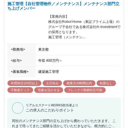
施工管理【自社管理物件／メンテナンス】メンテナンス部門立
ち上げメンバー
【業務内容】

株式会社Robot Home（東証プライム上場）の
グループ子会社である株式会社rh investmentで
の採用となります。

施工管理（メンテナン...
<勤務地>
東京都
<給与>
年収
400万円
～
<募集職種>
建築施工管理
年間休日120日以上
土日休み
残業月20時間以内
転勤なし
不動産テック
宅建を活かせる
フレックス勤務対応可能
リアルエステートWORKS担当者より
この求人のこだわりポイント
同社のメンテナンス部門の立ち上げから携わっていただきます。 こ
れまで培ってきたご経験を活かしていただきながら、精力的にご活