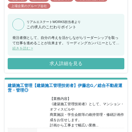
上場企業のグループ会社
リアルエステートWORKS担当者より
この求人のこだわりポイント
発注者側として、自分の考えを活かしながらリーダーシップを取っ
て仕事を進めることが出来ます。 リーディングカンパニーとして、
知識や経験を活かしながら新たな価値を生み出せるやりがいのある
続きを読む >
仕事です！
求人詳細を見る
建築施工管理【建築施工管理技術者】伊藤忠G／総合不動産運
営・管理◎
【業務内容】

《建築施工管理技術者》として、マンション・
オフィスビルや

商業施設・学生会館等の維持管理・修繕計画作
成をお任せします。

計画から工事まで幅広い業務...