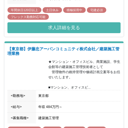
年間休日120日以上
土日休み
積極採用中
宅建必須
フレックス勤務対応可能
求人詳細を見る
【東京都】伊藤忠アーバンコミュニティ株式会社／建築施工管
理業務
★マンション・オフィスビル、商業施設、学生
会館等の建築施工管理技術者として

　管理物件の維持管理や修繕計画立案等をお任
せいたします。

■マンション、オフィスビ...
<勤務地>
東京都
<給与>
年収
484万円
～
<募集職種>
建築施工管理