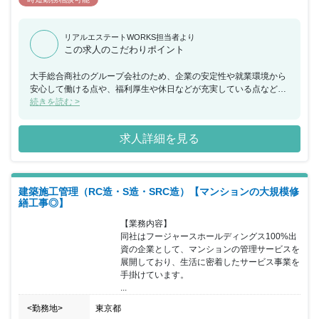
リアルエステートWORKS担当者より
この求人のこだわりポイント
大手総合商社のグループ会社のため、企業の安定性や就業環境から
安心して働ける点や、福利厚生や休日などが充実している点など魅
力ある企業です。また、土日祝休みかつ年間休日120日とプライベ
続きを読む >
ートとのオンオフもしっかりできる環境があります。経験やスキル
を最大限に生かし、キャリアアップを図りたいという意欲のある方
求人詳細を見る
にもオススメのポジションです。
建築施工管理（RC造・S造・SRC造）【マンションの大規模修
繕工事◎】
【業務内容】

同社はフージャースホールディングス100%出
資の企業として、マンションの管理サービスを
展開しており、生活に密着したサービス事業を
手掛けています。

...
<勤務地>
東京都