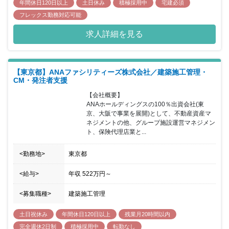
年間休日120日以上
土日休み
積極採用中
宅建必須
フレックス勤務対応可能
求人詳細を見る
【東京都】ANAファシリティーズ株式会社／建築施工管理・
CM・発注者支援
【会社概要】

ANAホールディングスの100％出資会社(東
京、大阪で事業を展開)として、不動産資産マ
ネジメントの他、グループ施設運営マネジメン
ト、保険代理店業と...
<勤務地>
東京都
<給与>
年収
522万円
～
<募集職種>
建築施工管理
土日祝休み
年間休日120日以上
残業月20時間以内
完全週休2日制
積極採用中
転勤なし