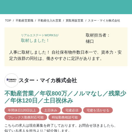
TOP
/
不動産営業職
/
不動産仕入れ営業
/
買取再販営業
/
スター・マイカ株式会社
取材担当者：
リアルエステートWORKSが
取材しました！
樋口
人事に取材しました！ 自社保有物件数日本一で、資本力・安
定力抜群の同社は、働きやすさに定評があります。
スター・マイカ株式会社
不動産営業／年収800万／ノルマなし／残業少
／年休120日／土日祝休み
年間休日120日以上
土日休み
宅建必須
宅建を活かせる
フレックス勤務対応可能
時短勤務相談可能
こちらの求人は現在募集を終了しております。お問合せ頂きましたら、
似ている求人を担当よりご紹介致します。