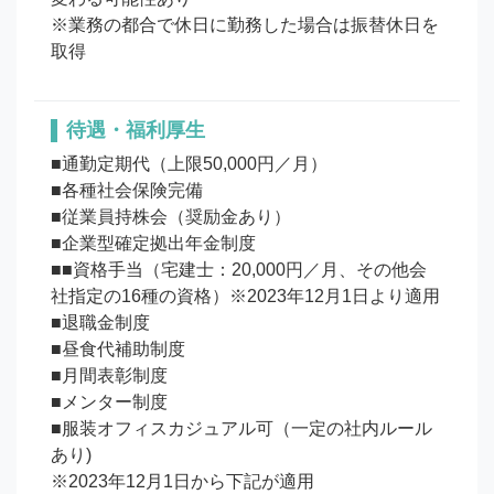
※業務の都合で休日に勤務した場合は振替休日を
待遇・福利厚生
■通勤定期代（上限50,000円／月）

■各種社会保険完備

■従業員持株会（奨励金あり）

■企業型確定拠出年金制度

■■資格手当（宅建士：20,000円／月、その他会
社指定の16種の資格）※2023年12月1日より適用

■退職金制度

■昼食代補助制度

■月間表彰制度

■メンター制度

■服装オフィスカジュアル可（一定の社内ルール
あり)

※2023年12月1日から下記が適用
