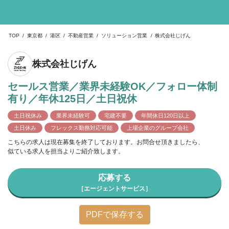
TOP
/
東京都
/
港区
/
不動産営業
/
ソリューション営業
/
株式会社じげん
株式会社じげん
セールス営業／業界未経験OK／フォロー体制
有り／年休125日／土日祝休
土日祝休み
業界未経験可
宅建不要
年間休日120日以上
土日休み
フレックス勤務対応可能
上場企業のグループ会社
こちらの求人は現在募集を終了しております。お問合せ頂きましたら、
似ている求人を担当よりご紹介致します。
応募する
［エージェントサービス］
PDFで保存する