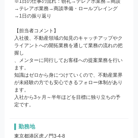
※1日の仕事の流れ：朝礼→テレアポ業務→商談
→テレアポ業務→商談準備・ロールプレイング
→1日の振り返り

【担当者コメント】

入社後、不動産領域の知見のキャッチアップやク
ライアントへの開拓業務を通して業務の流れの把
握し

、メンターに同行してお客様への提案業務を行い
ます。

知識はゼロから身につけていくので、不動産業界
が未経験の方でも安心できるフォロー体制があり
ます。

入社から3ヶ月～半年ほどを目標に独り立ちの予
定です。
勤務地
東京都港区虎ノ門3-4-8