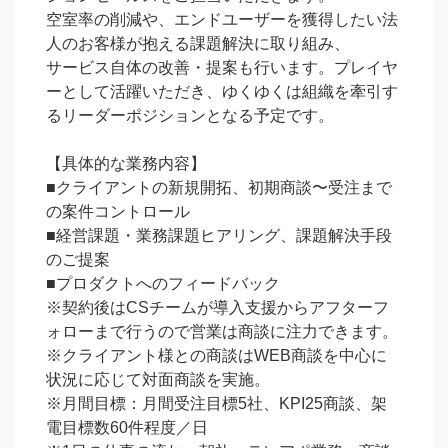
空室率の削減や、エンドユーザーを獲得したい法
人のお客様が抱える課題解決に取り組み、

サービス自体の改善・提案も行います。プレイヤ
ーとして活躍いただき、ゆくゆくは組織を牽引す
るリーダーポジションとなる予定です。

【具体的な業務内容】

■クライアントの新規開拓、初期商談〜受注まで
の案件コントロール

■経営課題・業務課題ヒアリング、課題解決手段
のご提案

■プロダクトへのフィードバック

※契約後はCSチームが導入支援からアフターフ
ォローまで行うので営業は商談に注力できます。

※クライアント様との商談はWEB商談を中心に
状況に応じて対面商談を実施。

※月間目標：月間受注目標5社、KPI25商談、架
電目標数60件程度／日
