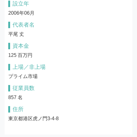
設立年
2006年06月
代表者名
平尾 丈
資本金
125 百万円
上場／非上場
プライム市場
従業員数
857 名
住所
東京都港区虎ノ門3-4-8