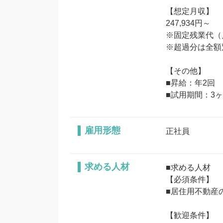
【想定月収】

247,934円～

※固定残業代（月
※超過分は全額
【その他】

■昇給：年2回

■試用期間：3
雇用形態
正社員
求める人材
■求める人材

【必須条件】

■居住用不動産
【歓迎条件】
