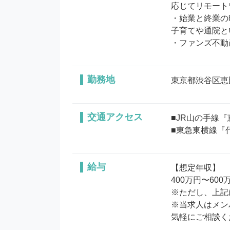
応じてリモート
・始業と終業の
子育てや通院と
・ファンズ不動
勤務地
東京都渋谷区恵
交通アクセス
■JR山の手線『
■東急東横線『
給与
【想定年収】

400万円〜600万
※ただし、上記
※当求人はメン
気軽にご相談く