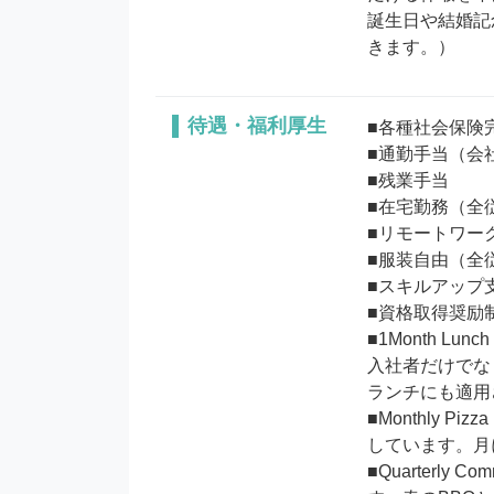
誕生日や結婚記
待遇・福利厚生
■各種社会保険完
■通勤手当（会
■残業手当

■在宅勤務（全
■リモートワー
■服装自由（全
■スキルアップ支
■資格取得奨励制
■1Month 
入社者だけでな
ランチにも適用
■Monthly
しています。月
■Quarterl