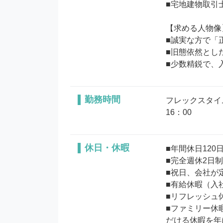
■宅地建物取引
【求める人物像】
■誠実な方で「
■旧態依然とし
勤務時間
フレックスタイム
16：00
休日・休暇
■年間休日120日
■完全週休2日制
■祝日、会社が
■有給休暇（入
■リフレッシュ
■ファミリー休
だける休暇を年