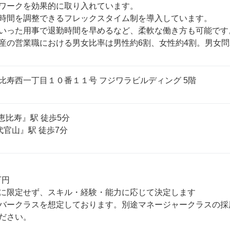
ワークを効果的に取り入れています。

時間を調整できるフレックスタイム制を導入しています。

いった用事で退勤時間を早めるなど、柔軟な働き方も可能です。
産の営業職における男女比率は男性約6割、女性約4割。男女
比寿西一丁目１０番１１号 フジワラビルディング 5階
恵比寿』駅 徒歩5分

代官山』駅 徒歩7分
円

に限定せず、スキル・経験・能力に応じて決定します

バークラスを想定しております。別途マネージャークラスの採
ださい。
