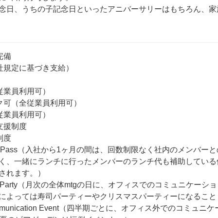
念日、うちの子記念日といったアニバーサリーはもちろん、家
備

社規定に基づき支給）

従業員利用可）

ク可（全従業員利用可）

従業員利用可）

援制度

度

Lunch Pass（入社から1ヶ月の間は、回数制限なく社内のメンバ
く、一緒にランチに行ったメンバーのランチ代も補助している
されます。）

 Pizza Party（月次の全体mtgの日に、オフィスでのコミュニ
によっては寿司パーティーやクリスマスパーティーになることも
y Communication Event（四半期ごとに、オフィス外での