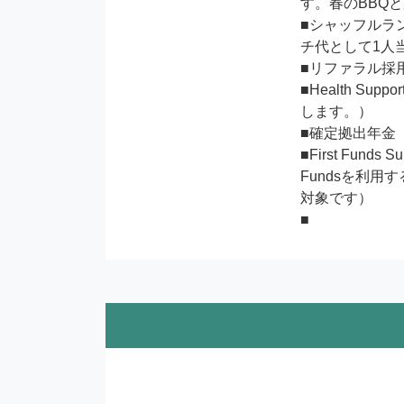
す。春のBBQ
■シャッフルラ
チ代として1人当
■リファラル採用
■Health 
します。）

■確定拠出年金

■First F
Fundsを利
対象です）

■