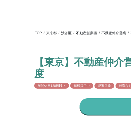
TOP
/
東京都
/
渋谷区
/
不動産営業職
/
不動産仲介営業
/
【東京】不動産仲介営
度
年間休日120日以上
積極採用中
反響営業
転勤な