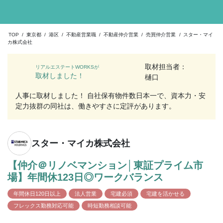
TOP
/
東京都
/
港区
/
不動産営業職
/
不動産仲介営業
/
売買仲介営業
/
スター・マイ
カ株式会社
取材担当者：
リアルエステートWORKSが
取材しました！
樋口
人事に取材しました！ 自社保有物件数日本一で、資本力・安
定力抜群の同社は、働きやすさに定評があります。
スター・マイカ株式会社
【仲介＠リノベマンション│東証プライム市
場】年間休123日◎ワークバランス
年間休日120日以上
法人営業
宅建必須
宅建を活かせる
フレックス勤務対応可能
時短勤務相談可能