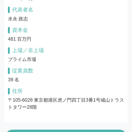
代表者名
水永 政志
資本金
481 百万円
上場／非上場
プライム市場
従業員数
39 名
住所
〒105-6028 東京都港区虎ノ門四丁目3番1号城山トラス
トタワー28階