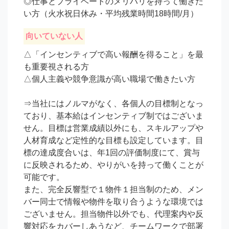
◎仕事とプライベートのメリハリを持って働きた
い方（火水祝日休み・平均残業時間18時間/月）
向いていない人
△「インセンティブで高い報酬を得ること」を最
も重要視される方

△個人主義や競争意識が高い職場で働きたい方

⇒当社にはノルマがなく、各個人の目標制となっ
ており、基本給はインセンティブ制ではございま
せん。目標は営業成績以外にも、スキルアップや
人材育成など定性的な目標も設定しています。目
標の達成度合いは、年1回の評価制度にて、賞与
に反映されるため、やりがいを持って働くことが
可能です。

また、完全反響型で１物件１担当制のため、メン
バー同士で情報や物件を取り合うような環境では
ございません。担当物件以外でも、代理案内や反
響対応をカバーしあうなど、チームワークで部署