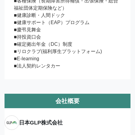
■各種保険（長期障害所得補償・出張保険・総合
福祉団体定期保険など）

■健康診断・人間ドック

■健康サポート（EAP）プログラム

■慶弔見舞金

■持投資口会

■確定拠出年金（DC）制度

■リロクラブ(福利厚生プラットフォーム)

■E-learning

■法人契約レンタカー
会社概要
日本GLP株式会社