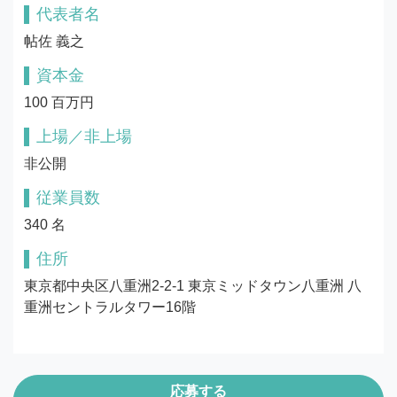
代表者名
帖佐 義之
資本金
100 百万円
上場／非上場
非公開
従業員数
340 名
住所
東京都中央区八重洲2-2-1 東京ミッドタウン八重洲 八
重洲セントラルタワー16階
応募する