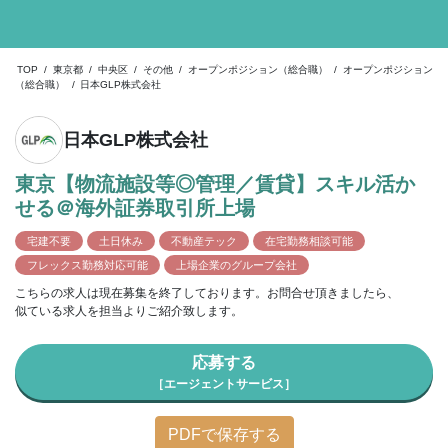
TOP
/
東京都
/
中央区
/
その他
/
オープンポジション（総合職）
/
オープンポジション
（総合職）
/
日本GLP株式会社
日本GLP株式会社
東京【物流施設等◎管理／賃貸】スキル活か
せる＠海外証券取引所上場
宅建不要
土日休み
不動産テック
在宅勤務相談可能
フレックス勤務対応可能
上場企業のグループ会社
こちらの求人は現在募集を終了しております。お問合せ頂きましたら、
似ている求人を担当よりご紹介致します。
応募する
［エージェントサービス］
PDFで保存する