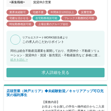
<募集職種>
賃貸仲介営業
業界未経験可
宅建不要
年間休日120日以上
反響営業
宅建を活かせる
在宅勤務相談可能
フレックス勤務対応可能
時短勤務相談可能
上場企業のグループ会社
リアルエステートWORKS担当者より
この求人のこだわりポイント
同社は総合不動産流通業を展開しており、売買仲介・不動産ソリュ
ーション・賃貸仲介・賃貸・販売受託・不動産販売など 多岐に渡る
不動産サービスを手掛けています。 不動産流通業界の大手3社の一
続きを読む >
角を占める会社となっており、不動産流通業界をリードし続けてい
ます。 同ポジションにおいては、業界未経験者も積極的に採用を進
求人詳細を見る
めており、未経験者でも安心して入職できるよう、 独自の研修制
度・資格支援制度を整えています。また働き方改革も推進してお
り、 在宅勤務／テレワーク推奨／時差出勤／時間有給制度／19：
30にPCはシャットダウンなど、 社員が働きやすい環境を整えてい
店頭営業（神戸エリア）◆未経験歓迎／キャリアアップ可◎充
る企業になります。
実の福利厚生
【業務内容】

お住まいをお探しの学生へ物件紹介からご入居