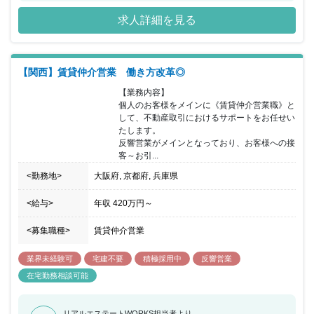
求人詳細を見る
【関西】賃貸仲介営業 働き方改革◎
【業務内容】

個人のお客様をメインに《賃貸仲介営業職》と
して、不動産取引におけるサポートをお任せい
たします。

反響営業がメインとなっており、お客様への接
客～お引...
<勤務地>
大阪府, 京都府, 兵庫県
<給与>
年収
420万円
～
<募集職種>
賃貸仲介営業
業界未経験可
宅建不要
積極採用中
反響営業
在宅勤務相談可能
リアルエステートWORKS担当者より