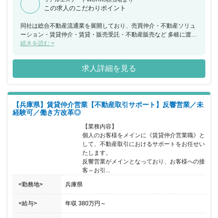
この求人のこだわりポイント
同社は総合不動産流通業を展開しており、売買仲介・不動産ソリュ
ーション・賃貸仲介・賃貸・販売受託・不動産販売など 多岐に渡る
不動産サービスを手掛けています。 不動産流通業界の大手3社の一
続きを読む >
角を占める会社となっており、不動産流通業界をリードし続けてい
ます。 同ポジションにおいては、業界未経験者も積極的に採用を進
求人詳細を見る
めており、未経験者でも安心して入職できるよう、 独自の研修制
度・資格支援制度を整えています。また働き方改革も推進してお
り、 在宅勤務／テレワーク推奨／時差出勤／時間有給制度／19：
30にPCはシャットダウンなど、 社員が働きやすい環境を整えてい
【兵庫県】賃貸仲介営業【不動産取引サポート】反響営業／未
る企業になります。
経験可／働き方改革◎
【業務内容】

個人のお客様をメインに《賃貸仲介営業職》と
して、不動産取引におけるサポートをお任せい
たします。

反響営業がメインとなっており、お客様への接
客～お引...
<勤務地>
兵庫県
<給与>
年収
380万円
～