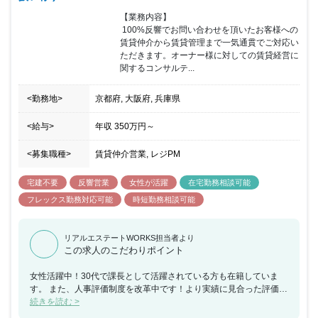
【業務内容】

 100%反響でお問い合わせを頂いたお客様への
賃貸仲介から賃貸管理まで一気通貫でご対応い
ただきます。オーナー様に対しての賃貸経営に
関するコンサルテ...
<勤務地>
京都府, 大阪府, 兵庫県
<給与>
年収
350万円
～
<募集職種>
賃貸仲介営業, レジPM
宅建不要
反響営業
女性が活躍
在宅勤務相談可能
フレックス勤務対応可能
時短勤務相談可能
リアルエステートWORKS担当者より
この求人のこだわりポイント
女性活躍中！30代で課長として活躍されている方も在籍していま
す。 また、人事評価制度を改革中です！より実績に見合った評価制
度を企画しております。
続きを読む >