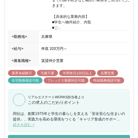
までの諸手続きなど幅広い業務をご担当いただ
きます。

【具体的な業務内容】

■学生へ物件紹介、内覧

■ご...
<勤務地>
兵庫県
<給与>
年収
320万円
～
<募集職種>
賃貸仲介営業
業界未経験可
宅建不要
年間休日120日以上
反響営業
在宅勤務相談可能
フレックス勤務対応可能
時短勤務相談可能
リアルエステートWORKS担当者より
この求人のこだわりポイント
同社は、創業1975年と学生の暮らしを支える「安全安心な住まいの
提供」、実践力を高める環境をつくる「キャリア形成のサポー
ト」、社会貢献活動への支援を行ってまいりました。「安全安心な
続きを読む >
住まいの提供」では、学生用住居の企画開発、入居募集、管理運営
を一貫して行っています。全国で学生用住居の管理を約5万2000戸