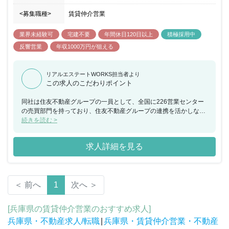
<募集職種>
賃貸仲介営業
業界未経験可
宅建不要
年間休日120日以上
積極採用中
反響営業
年収1000万円が狙える
リアルエステートWORKS担当者より
この求人のこだわりポイント
同社は住友不動産グループの一員として、全国に226営業センター
の売買部門を持っており、住友不動産グループの連携を活かしなが
ら豊富な物件情報／全国直営の店舗ネットワークで不動産のご購入
続きを読む >
～ご売却をサポートしています。全国的な知名度も抜群の企業とな
っており、お客様から年間35万件超、一日約1000件のご相談をい
求人詳細を見る
ただくなど、住友不動産グループの信頼度もあり経営も安定してい
る優良企業となります。入社後の教育体制も充実しており、未経験
者でも安心してスタートができるよう充実の育成体制を整備してい
ます。本社での研修やOJT研修・資格取得支援など不動産のプロフ
＜ 前へ
1
次へ ＞
ェッショナルを目指すことが可能な教育体制が完備されています。
また日々の頑張りが正当に評価される仕組みが整っており、平均年
収628万円、社員の半数が年収600万円を超えているなど、待遇面
[兵庫県の賃貸仲介営業のおすすめ求人]
でも安定しており、長期的に腰を据えて働ける環境が整っていま
兵庫県・不動産求人/転職
|
兵庫県・賃貸仲介営業・不動産
す。