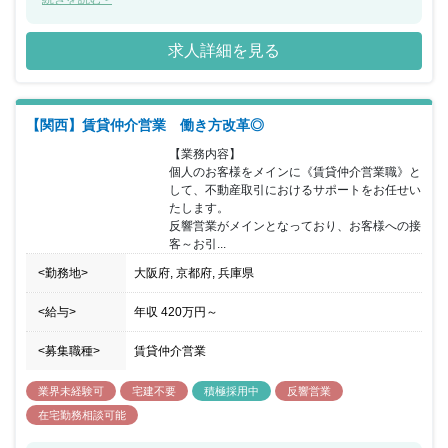
けたから、この人に出会えたから今があるといった経験がありま
す。皆様にとって、同社と同社の社員がそのような存在となれるよ
求人詳細を見る
うな良いご縁となれば嬉しく思います。新たな仲間と出会い共に歩
む事を楽しみにしております。１つでも当てはまった方はぜひ1度
会いに来てくださいね！
【関西】賃貸仲介営業 働き方改革◎
【業務内容】

個人のお客様をメインに《賃貸仲介営業職》と
して、不動産取引におけるサポートをお任せい
たします。

反響営業がメインとなっており、お客様への接
客～お引...
<勤務地>
大阪府, 京都府, 兵庫県
<給与>
年収
420万円
～
<募集職種>
賃貸仲介営業
業界未経験可
宅建不要
積極採用中
反響営業
在宅勤務相談可能