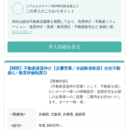
リアルエステートWORKS担当者より
この求人のこだわりポイント
同社は総合不動産流通業を展開しており、売買仲介・不動産ソリュ
ーション・賃貸仲介・賃貸・販売受託・不動産販売など 多岐に渡る
不動産サービスを手掛けています。 不動産流通業界の大手3社の一
続きを読む >
角を占める会社となっており、不動産流通業界をリードし続けてい
ます。 同ポジションにおいては、業界未経験者も積極的に採用を進
求人詳細を見る
めており、未経験者でも安心して入職できるよう、 独自の研修制
度・資格支援制度を整えています。また働き方改革も推進してお
り、 在宅勤務／テレワーク推奨／時差出勤／時間有給制度／19：
30にPCはシャットダウンなど、 社員が働きやすい環境を整えてい
【関西】不動産賃貸仲介【反響営業／未経験者歓迎】住友不動
る企業になります。
産G／教育研修制度◎
【業務内容】

《不動産賃貸仲介営業》として、不動産を貸し
たいオーナー様への情報提供・賃貸住宅をお探
しのお客様へのご提案・ご案内をお任せいたし
ます。オーナー様・借...
<勤務地>
京都府, 大阪府, 兵庫県, 滋賀県
<給与>
年収
280万円
～