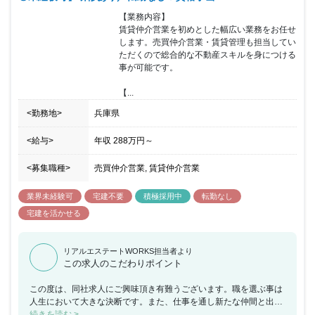
【業務内容】

賃貸仲介営業を初めとした幅広い業務をお任せ
します。売買仲介営業・賃貸管理も担当してい
ただくので総合的な不動産スキルを身につける
事が可能です。

【...
<勤務地>
兵庫県
<給与>
年収
288万円
～
<募集職種>
売買仲介営業, 賃貸仲介営業
業界未経験可
宅建不要
積極採用中
転勤なし
宅建を活かせる
リアルエステートWORKS担当者より
この求人のこだわりポイント
この度は、同社求人にご興味頂き有難うございます。職を選ぶ事は
人生において大きな決断です。また、仕事を通し新たな仲間と出会
う事も人生に大きな影響を与えるものだと思います。この組織で働
続きを読む >