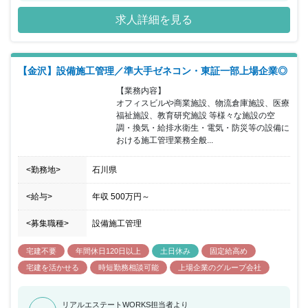
時間約24時間と建設業界の中でも働きやすい就業環境を保っていま
求人詳細を見る
す。
【金沢】設備施工管理／準大手ゼネコン・東証一部上場企業◎
【業務内容】

オフィスビルや商業施設、物流倉庫施設、医療
福祉施設、教育研究施設 等様々な施設の空
調・換気・給排水衛生・電気・防災等の設備に
おける施工管理業務全般...
<勤務地>
石川県
<給与>
年収
500万円
～
<募集職種>
設備施工管理
宅建不要
年間休日120日以上
土日休み
固定給高め
宅建を活かせる
時短勤務相談可能
上場企業のグループ会社
リアルエステートWORKS担当者より