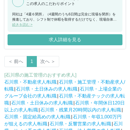
この求人のこだわりポイント
同社は「4週６閉所」（4週間のうち6日間は完全に現場を閉所）を
推進しており、シフト制で休暇を取得するだけでなく、現場自体を
閉所することで、協力会社社員も含めた業界全体の長時間労働改善
続きを読む >
の取り組みを行なっており、社員の平均勤続年数は約18年・平均残
業時間約24時間と建設業界の中でも働きやすい就業環境を保ってい
求人詳細を見る
ます。
＜ 前へ
1
次へ ＞
[石川県の施工管理のおすすめ求人]
石川県・不動産求人/転職
|
石川県・施工管理・不動産求人/
転職
|
石川県・土日休みの求人/転職
|
石川県・上場企業の
グループ会社の求人/転職
|
石川県・不動産テックの求人/転
職
|
石川県・土日休みの求人/転職
|
石川県・年間休日120日
以上の求人/転職
|
石川県・残業月20時間以内の求人/転職
|
石川県・固定給高めの求人/転職
|
石川県・年収1,000万円
が狙えるの求人/転職
|
石川県・反響営業の求人/転職
|
石川