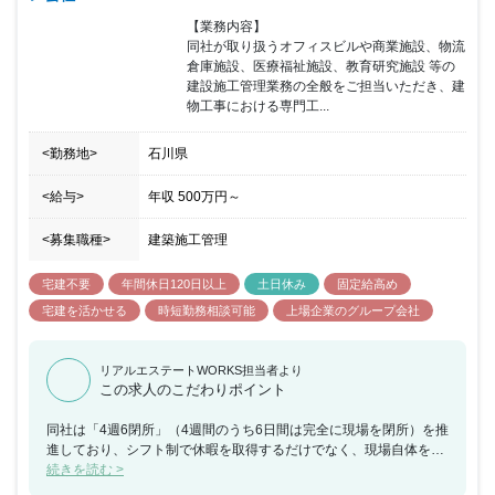
【業務内容】

同社が取り扱うオフィスビルや商業施設、物流
倉庫施設、医療福祉施設、教育研究施設 等の
建設施工管理業務の全般をご担当いただき、建
物工事における専門工...
<勤務地>
石川県
<給与>
年収
500万円
～
<募集職種>
建築施工管理
宅建不要
年間休日120日以上
土日休み
固定給高め
宅建を活かせる
時短勤務相談可能
上場企業のグループ会社
リアルエステートWORKS担当者より
この求人のこだわりポイント
同社は「4週6閉所」（4週間のうち6日間は完全に現場を閉所）を推
進しており、シフト制で休暇を取得するだけでなく、現場自体を閉
所することで、協力会社社員も含めた業界全体の長時間労働改善の
続きを読む >
取り組みを行なっており、社員の平均勤続年数は約18年・平均残業