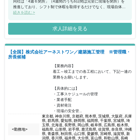
同社は「4週６閉所」（4週間のうち6日間は完全に現場を閉所）を
推進しており、シフト制で休暇を取得するだけでなく、現場自体を
閉所することで、協力会社社員も含めた業界全体の長時間労働改善
続きを読む >
の取り組みを行なっており、社員の平均勤続年数は約18年・平均残
業時間約24時間と建設業界の中でも働きやすい就業環境を保ってい
求人詳細を見る
ます。
【全国】株式会社アーネストワン／建築施工管理 ※管理職・
所長候補
【業務内容】

着工～竣工までの各工程において、下記一連の
業務をお願いします。

【具体的には】

・工事スケジュールの管理

・業者手配

・資材発注

・現場の安全管...
東京都, 神奈川県, 京都府, 熊本県, 茨城県, 大阪府, 兵庫
県, 群馬県, 愛知県, 静岡県, 福岡県, 千葉県, 宮城県, 埼
玉県, 北海道, 長野県, 岡山県, 岐阜県, 広島県, 栃木県,
<勤務地>
福島県, 山形県, 岩手県, 鹿児島県, 佐賀県, 奈良県, 沖縄
県, 青森県, 秋田県, 山口県, 愛媛県, 宮崎県, 滋賀県, 新
潟県, 香川県, 福井県, 大分県, 富山県, 和歌山県, 長崎