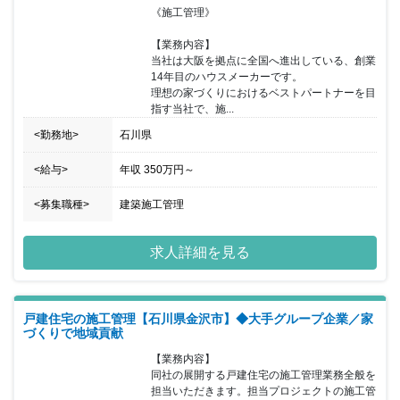
《施工管理》

【業務内容】

当社は大阪を拠点に全国へ進出している、創業
14年目のハウスメーカーです。

理想の家づくりにおけるベストパートナーを目
指す当社で、施...
<勤務地>
石川県
<給与>
年収
350万円
～
<募集職種>
建築施工管理
求人詳細を見る
戸建住宅の施工管理【石川県金沢市】◆大手グループ企業／家
づくりで地域貢献
【業務内容】

同社の展開する戸建住宅の施工管理業務全般を
担当いただきます。担当プロジェクトの施工管