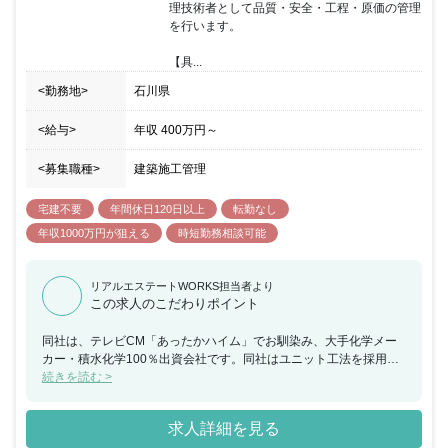
理技術者として品質・安全・工程・原価の管理
を行います。

【具...
<勤務地>
石川県
<給与>
年収
400万円
～
<募集職種>
建築施工管理
宅建不要
年間休日120日以上
転勤なし
年収1000万円が狙える
時短勤務相談可能
リアルエステートWORKS担当者より
この求人のこだわりポイント
同社は、テレビCM「あったかハイム」でお馴染み、大手化学メー
カー・積水化学100％出資会社です。同社はユニット工法を採用
し、高品質な建材を使用しています。また、化学メーカー傘下なら
続きを読む >
ではではありますが、高気密・高断熱等、機能性の高い家づくりを
得意としており、お客様へ安心安全な住宅を提供できる環境が整っ
求人詳細を見る
ています。今回、お客様の想いのこもった「家」づくりを形にして