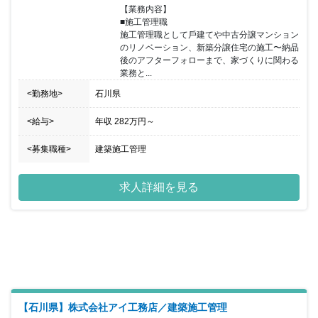
【業務内容】

■施⼯管理職

施⼯管理職として⼾建てや中古分譲マンション
のリノベーション、新築分譲住宅の施⼯〜納品
後のアフターフォローまで、家づくりに関わる
業務と...
<勤務地>
石川県
<給与>
年収
282万円
～
<募集職種>
建築施工管理
求人詳細を見る
【石川県】株式会社アイ工務店／建築施工管理