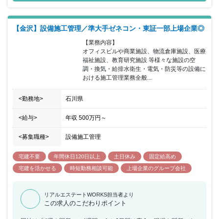
【金沢】設備施工管理／準大手ゼネコン・東証一部上場企業◎
【業務内容】

オフィスビルや商業施設、物流倉庫施設、医療
福祉施設、教育研究施設 等様々な施設の空
調・換気・給排水衛生・電気・防災等の設備に
おける施工管理業務全般...
<勤務地>
石川県
<給与>
年収
500万円
～
<募集職種>
設備施工管理
宅建不要
年間休日120日以上
土日休み
固定給高め
宅建を活かせる
時短勤務相談可能
上場企業のグループ会社
リアルエステートWORKS担当者より
この求人のこだわりポイント