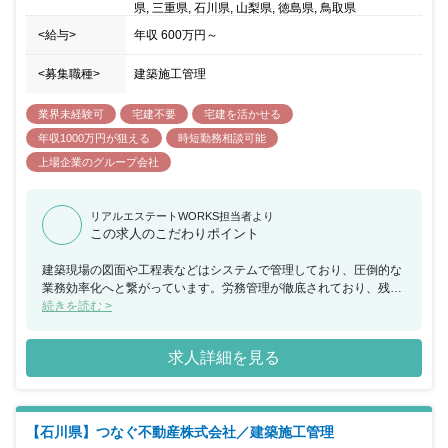
県, 三重県, 石川県, 山梨県, 徳島県, 鳥取県
<給与>
年収
600万円
～
<募集職種>
建築施工管理
業界未経験可
宅建不要
宅建を活かせる
年収1000万円が狙える
時短勤務相談可能
上場企業のグループ会社
リアルエステートWORKS担当者より
この求人のこだわりポイント
建築現場の図面や工程表などはシステムで管理しており、圧倒的な
業務効率化へと繋がっています。労務管理が徹底されており、残業
時間は35時間以内に抑える方針となっています。営業所内の風通
続きを読む >
し・人間関係の良さも魅力がある企業です。福利厚生面では、働く
社員に対して手厚いサポートがあるため、働きやすい環境がありま
求人詳細を見る
す。
【石川県】つなぐ不動産株式会社／建築施工管理