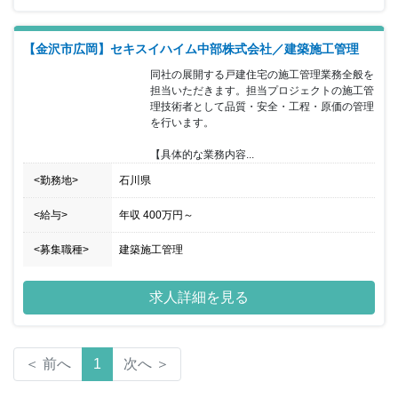
いく最後の担当者として施工管理をご担当いただける方を募集する
こととなりました。現場管理だけでなく、お客様への進捗報告など
を行いながら深い信頼関係を築いていくことができることや、世界
【金沢市広岡】セキスイハイム中部株式会社／建築施工管理
に一つの「家」が形となり地図に残っていくことが大きなやりがい
につながっていく環境になっています。また、働きやすい環境づく
同社の展開する戸建住宅の施工管理業務全般を
りにも力を入れており、①自宅から通えない範囲への転勤を原則無
担当いただきます。担当プロジェクトの施工管
し。②21時にはPCシャットダウン等の労働環境を実施していま
理技術者として品質・安全・工程・原価の管理
す。
を行います。

【具体的な業務内容...
<勤務地>
石川県
<給与>
年収
400万円
～
<募集職種>
建築施工管理
求人詳細を見る
＜ 前へ
1
次へ ＞