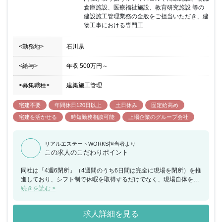
倉庫施設、医療福祉施設、教育研究施設 等の
建設施工管理業務の全般をご担当いただき、建
物工事における専門工...
<勤務地>
石川県
<給与>
年収
500万円
～
<募集職種>
建築施工管理
宅建不要
年間休日120日以上
土日休み
固定給高め
宅建を活かせる
時短勤務相談可能
上場企業のグループ会社
リアルエステートWORKS担当者より
この求人のこだわりポイント
同社は「4週6閉所」（4週間のうち6日間は完全に現場を閉所）を推
進しており、シフト制で休暇を取得するだけでなく、現場自体を閉
所することで、協力会社社員も含めた業界全体の長時間労働改善の
続きを読む >
取り組みを行なっており、社員の平均勤続年数は約18年・平均残業
時間約24時間と建設業界の中でも働きやすい就業環境を保っていま
求人詳細を見る
す。