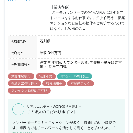
【業務内容】

  スーモカウンターでの住宅の購入に対するア
ドバイスをするお仕事です。注文住宅や、新築
マンションなど自社の物件をご紹介するわけで
はなく、お客様のご...
<勤務地>
石川県
<給与>
年収
344万円
～
注文住宅営業, カウンター営業, 実需用不動産販売営
<募集職種>
業, 不動産専門職
業界未経験可
宅建不要
年間休日120日以上
残業月20時間以内
積極採用中
不動産テック
フレックス勤務対応可能
リアルエステートWORKS担当者より
この求人のこだわりポイント
メンバー同士のコミュニケーションが多く、風通しのいい環境で
す。業務内でもチームワークを活かして働くことが多いため、チー