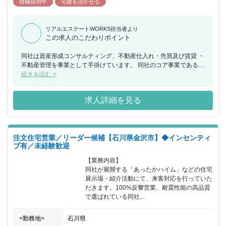
積極採用中
宅建を活かせる
リアルエステートWORKS担当者より
この求人のこだわりポイント
同社は資産形成コンサルティング、不動産仕入れ・売買及び賃貸 ・
不動産管理を事業として手掛けています。 同社のコア事業であるコ
ンサルティング事業においては 事業用不動産物件を「区分所有」と
続きを読む >
いう新しい形で保有するという 業界内では初のサービスを提供して
おり、誰も実行することの なかった今までの不動産業界の常識を打
求人詳細を見る
ち破るサービスを実践し、 お客様のニーズに応え続けることで現在
も急成長を続けています。 同ポジションにおいては、中途入社の社
員も多数活躍実績があり 入社後の研修も充実しているため、異業種
出身者でも 活躍出来る環境が整っていることが魅力になります。
注文住宅営業／リーダー候補【石川県金沢市】◆インセンティ
基礎知識・不動産の活用法・銀行へのアプローチ方法など これまで
ブ有／未経験歓迎
同社が培ってきたノウハウを一から学ぶことができ、 コンサルティ
ング営業としてキャリアをスタートすることが 可能なポジションに
【業務内容】

なります。
同社が展開する「あったかハイム」などの住宅
展示場・紹介活動にて、来客対応を行っていた
だきます。100%反響営業、耐震性能の高品質
で選ばれている同社...
<勤務地>
石川県