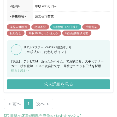
<給与>
年収
400万円
～
<募集職種>
注文住宅営業
業界未経験可
宅建不要
年間休日120日以上
反響営業
転勤なし
年収1000万円が狙える
時短勤務相談可能
リアルエステートWORKS担当者より
この求人のこだわりポイント
同社は、テレビCM「あったかハイム」でお馴染み、大手化学メー
カー・積水化学100％出資会社です。同社はユニット工法を採用
し、高品質な建材を使用しています。また、化学メーカー傘下なら
続きを読む >
ではではありますが、高気密・高断熱等、機能性の高い家づくりを
得意としており、お客様へ安心安全な住宅を提供できる環境が整っ
求人詳細を見る
ています。今回、注文住宅の営業を募集することとなりました。同
社は、住宅展示場や各種イベント、担当エリアにおける営業活動、
取引先やオーナー様からのご紹介などを中心に100%反響営業を実
現し、お客様対応へ集中できる環境を整えております。また、ユニ
＜ 前へ
1
次へ ＞
ット工法により、大工の手によらない為、均一に丈夫で高品質な住
宅・アパートを提供できており、積水化学の技術を活かした光熱費
を抑えた家づくりが特徴です。同社特有の工法であるユニット工法
[石川県の不動産販売営業のおすすめ求人]