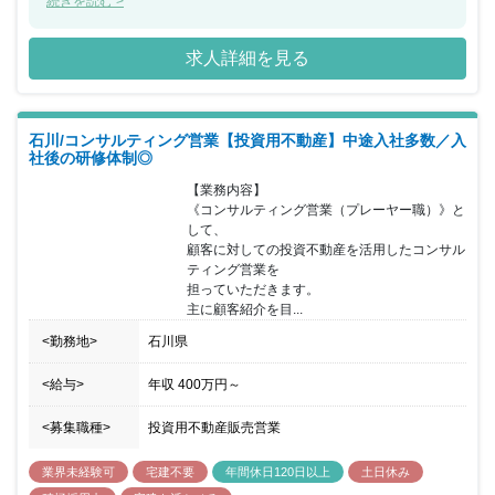
ムで何かを成し遂げたいと考えている方におススメの求人です。ま
続きを読む >
た、年間休日が130日もあり、産休希望者の取得が109％、再雇用
制度など女性のライフイベントにも沿った制度が整っております。
求人詳細を見る
石川/コンサルティング営業【投資用不動産】中途入社多数／入
社後の研修体制◎
【業務内容】

《コンサルティング営業（プレーヤー職）》と
して、

顧客に対しての投資不動産を活用したコンサル
ティング営業を

担っていただきます。

主に顧客紹介を目...
<勤務地>
石川県
<給与>
年収
400万円
～
<募集職種>
投資用不動産販売営業
業界未経験可
宅建不要
年間休日120日以上
土日休み