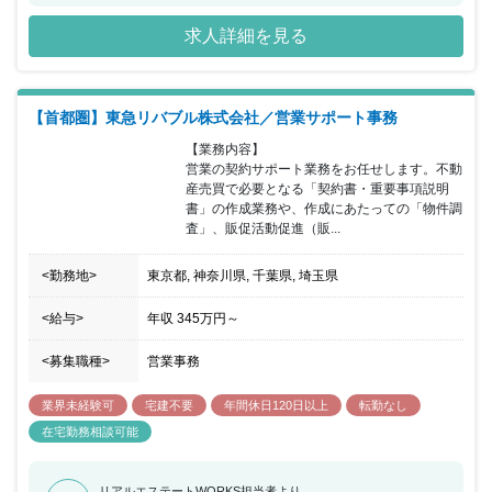
き改革も推進中です。 業界知識を身につけつつ、働きやすい環境を
求人詳細を見る
求めている方にピッタリの転職先と言えるでしょう。
【首都圏】東急リバブル株式会社／営業サポート事務
【業務内容】

営業の契約サポート業務をお任せします。不動
産売買で必要となる「契約書・重要事項説明
書」の作成業務や、作成にあたっての「物件調
査」、販促活動促進（販...
<勤務地>
東京都, 神奈川県, 千葉県, 埼玉県
<給与>
年収
345万円
～
<募集職種>
営業事務
業界未経験可
宅建不要
年間休日120日以上
転勤なし
在宅勤務相談可能
リアルエステートWORKS担当者より