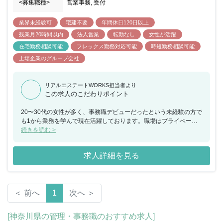
<募集職種>
営業事務, 受付
業界未経験可
宅建不要
年間休日120日以上
残業月20時間以内
法人営業
転勤なし
女性が活躍
在宅勤務相談可能
フレックス勤務対応可能
時短勤務相談可能
上場企業のグループ会社
リアルエステートWORKS担当者より
この求人のこだわりポイント
20〜30代の女性が多く、事務職デビューだったという未経験の方で
も1から業務を学んで現在活躍しております。職場はプライベート
な相談もでき、アットホームな雰囲気で働きやすさ◎です！完全に
続きを読む >
人柄重視なので、ストレスなく長く安定して働きたい方は、応募す
る価値のある求人です。 ＜特徴＞ ■①働き方改革の実施 在宅勤務・
求人詳細を見る
テレワークの推奨、時差出勤・時間有給制度を取り入れており、ラ
イフスタイルに合わせた働き方を実現。 また、19:00にPCはシャッ
トダウンされます。残業は申告制としており、残業時間の管理を徹
底しています。 なお、一般職の平均残業時間は月20時間程度で
＜ 前へ
1
次へ ＞
す。 ②入社後、多様なキャリアパスをご用意 将来的に、職種転換
や別部署への異動申請を出すことができる「キャリアチャレンジ制
度」をご用意。 5つの事業領域（売買仲介・法人仲介・不動産開
[神奈川県の管理・事務職のおすすめ求人]
発・新築販売受託・賃貸仲介）を備えているため、自身の新しいキ