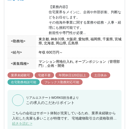
【業務内容】

住宅業界をメインに、企画や外部折衝、判断な
どをお任せします。

その他海外事業に関する業務や総務・人事・経
理にも挑戦可能です。

創造性や専門性が必要...
東京都, 神奈川県, 大阪府, 愛知県, 福岡県, 千葉県, 宮城
<勤務地>
県, 北海道, 岡山県, 広島県
<給与>
年収
600万円
～
マンション用地仕入れ, オープンポジション（管理部
<募集職種>
門）, 企画・開発
業界未経験可
宅建不要
年間休日120日以上
土日休み
在宅勤務相談可能
フレックス勤務対応可能
リアルエステートWORKS担当者より
この求人のこだわりポイント
こちらの会社はサポート体制が充実しているため、業界未経験から
入社した先輩も多いことが特徴です。 宅地建物取引士の資格取得支
援やOJTが整っており、イチから学べます。 さらにフレックス制度
続きを読む >
やテレワーク、20時にはパソコンをシャットダウンするといった働