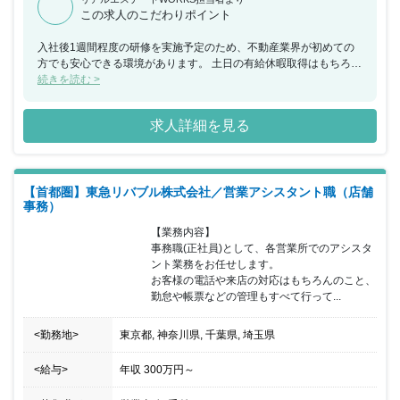
この求人のこだわりポイント
入社後1週間程度の研修を実施予定のため、不動産業界が初めての
方でも安心できる環境があります。 土日の有給休暇取得はもちろ
ん、連続休暇を利用して海外旅行を楽しむ社員もいるなど、メリハ
続きを読む >
リをつけた働き方をする社員が多く在籍しています。
求人詳細を見る
【首都圏】東急リバブル株式会社／営業アシスタント職（店舗
事務）
【業務内容】

事務職(正社員)として、各営業所でのアシスタ
ント業務をお任せします。

お客様の電話や来店の対応はもちろんのこと、
勤怠や帳票などの管理もすべて行って...
<勤務地>
東京都, 神奈川県, 千葉県, 埼玉県
<給与>
年収
300万円
～