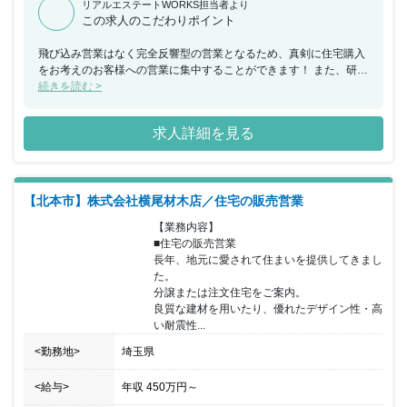
リアルエステートWORKS担当者より
この求人のこだわりポイント
飛び込み営業はなく完全反響型の営業となるため、真剣に住宅購入
をお考えのお客様への営業に集中することができます！ また、研修
制度も充実しており、基礎から実践的な知識まで学びます。その後
続きを読む >
はOJTで先輩社員に同行し、より具体的な商談等についての業務に
取り組んでいただきます。
求人詳細を見る
【北本市】株式会社横尾材木店／住宅の販売営業
【業務内容】

■住宅の販売営業

長年、地元に愛されて住まいを提供してきまし
た。

分譲または注文住宅をご案内。

良質な建材を用いたり、優れたデザイン性・高
い耐震性...
<勤務地>
埼玉県
<給与>
年収
450万円
～