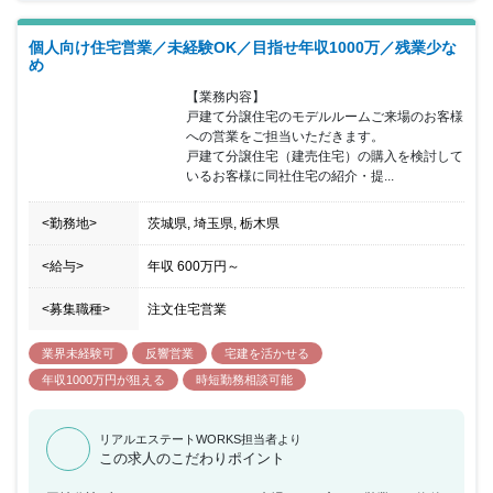
に“まちづくり”や“地域の発展”にもつながる素晴らしい、 誇るべき
仕事です。それにもかかわらず、 一般的な住宅・不動産の業界イメ
個人向け住宅営業／未経験OK／目指せ年収1000万／残業少な
ージは決して良くはありません。 我々はそんな業界を変えたい。変
め
えなければならないのです。 そのためにまずは、ケイアイスター不
動産が 「日本一憧れの会社」としてベンチマークされる必要性を
【業務内容】

感じています。 そして同社の社員たちには、単にモノを売る存在で
戸建て分譲住宅のモデルルームご来場のお客様
はなく、 人として愛され、そして関わる人を豊・楽・快にできる
への営業をご担当いただきます。

影響力を持つ存在でいてほしいと考えています。 お客様にとって大
戸建て分譲住宅（建売住宅）の購入を検討して
きな買い物である住宅の契約に携われる、 やりがいのあるお仕事で
いるお客様に同社住宅の紹介・提...
す。 また、頑張った分が評価と報酬に繋がります。 年収1,000万円
も可能です。 ※ご経験者の方は、次期管理職候補のキャリアも御座
<勤務地>
茨城県, 埼玉県, 栃木県
います。 夢のマイホームのお手伝いのお仕事にチャレンジしてみま
せんか。
<給与>
年収
600万円
～
<募集職種>
注文住宅営業
業界未経験可
反響営業
宅建を活かせる
年収1000万円が狙える
時短勤務相談可能
リアルエステートWORKS担当者より
この求人のこだわりポイント