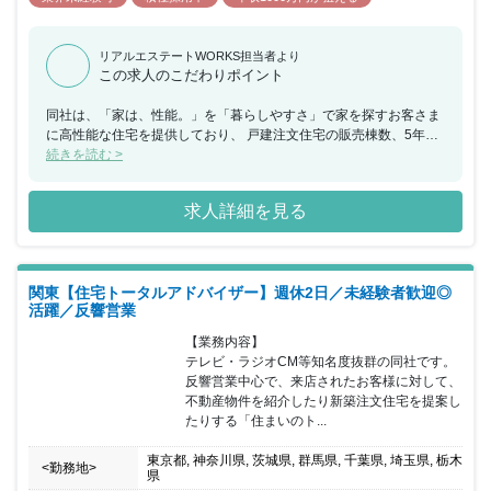
リアルエステートWORKS担当者より
この求人のこだわりポイント
同社は、「家は、性能。」を「暮らしやすさ」で家を探すお客さま
に高性能な住宅を提供しており、 戸建注文住宅の販売棟数、5年連
続で業界No.1の実績。性能に優れているからこそ、 「住みはじめ
続きを読む >
てから」が真に評価をいただけ「一条工務店さんで家を建てて良か
った」と感謝の言葉をいただけるなど高い評価をいただいておりま
求人詳細を見る
す。 今回、各エリアにて注文住宅の営業をお任せできる方を募集す
ることとなりました。 展示場へ来られたお客様へアプローチをして
いただき、具体的に検討したいというお客様には理想の家のイメー
ジやご要望をヒアリングし、プランを作成します。 ご契約後はプラ
関東【住宅トータルアドバイザー】週休2日／未経験者歓迎◎
ンナーや工事担当と協力しながら着工から引き渡し、アフターフォ
活躍／反響営業
ローまでお客様をサポートしていただきます。 展示場へ来られたお
客様への反響営業になりますので飛び込み訪問や外回りなどの業務
【業務内容】

はありません。 また、同社は評価は金額でなく販売棟数となり、お
テレビ・ラジオCM等知名度抜群の同社です。
客様の夢の実現にいくつ携わったかという販売棟数が基準になりま
反響営業中心で、来店されたお客様に対して、
す。 売上金額の大小によらず、どんなお客様に対しても公平かつ誠
不動産物件を紹介したり新築注文住宅を提案し
実にご提案できる環境です。 高額な商品をムリに売ることなくお客
たりする「住まいのト...
様に最適なご提案をすることで、信頼関係を築くことが出来ます。
同社は約8割が未経験からスタートしており、建築の基礎知識・資
東京都, 神奈川県, 茨城県, 群馬県, 千葉県, 埼玉県, 栃木
<勤務地>
金計画・接客方法について一から学べるコンテンツが揃っているな
県
ど、 充実した研修制度や商品力が結果を出せる環境を実現していま