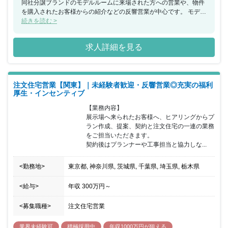
同社分譲ブランドのモデルルームに来場された方への営業や、物件
を購入されたお客様からの紹介などの反響営業が中心です。 モデル
ルームを案内しながらお客様と楽しく会話して信頼いただくポジシ
続きを読む >
ョンのため、営業経験がなくても応募可能です。 未経験からでもス
ムーズに就業できるよう、各種研修やOJTなどが充実しているため
求人詳細を見る
安心して就業できます。 平均年齢32.4歳、20代・30代が中心と若
い組織です。第二新卒・中途入社では、多くの方が未経験で入社し
ており、急拡大中のため中途入社する方が月に10～20名と同期が多
く在籍するポジションです。 『働きがいのある会社2020』のベス
注文住宅営業【関東】｜未経験者歓迎・反響営業◎充実の福利
トカンパニーに選出された企業です。その他、厚生労働大臣から女
厚生・インセンティブ
性の活躍推進、子育て支援をしている企業に認定される『くるみ
ん』『えるぼし』、また住宅販売ホームビルダーで初めて2年連続
【業務内容】

で女性活躍推進に優れた企業「なでしこ銘柄」に選定された企業で
展示場へ来られたお客様へ、ヒアリングからプ
す。月平均残業時間は18時間と少なめで、プライベートとの両立が
ラン作成、提案、契約と注文住宅の一連の業務
できるポジションです。
をご担当いただきます。

契約後はプランナーや工事担当と協力しな...
<勤務地>
東京都, 神奈川県, 茨城県, 千葉県, 埼玉県, 栃木県
<給与>
年収
300万円
～
<募集職種>
注文住宅営業
業界未経験可
積極採用中
年収1000万円が狙える