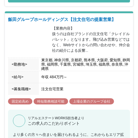
飯田グループホールディングス【注文住宅の提案営業】
【業務内容】

扱うのは自社ブランドの注文住宅「クレイドル
パレット」となります。飛び込み営業などでは
なく、Webサイトからの問い合わせや、仲介会
社の紹介による反響...
東京都, 神奈川県, 京都府, 熊本県, 大阪府, 愛知県, 静岡
<勤務地>
県, 福岡県, 千葉県, 宮城県, 埼玉県, 福島県, 奈良県, 沖
縄県
<給与>
年収
484万円
～
<募集職種>
注文住宅営業
固定給高め
時短勤務相談可能
上場企業のグループ会社
リアルエステートWORKS担当者より
この求人のこだわりポイント
より多くの方々へ住まいを届けられるように、これからもエリア拡