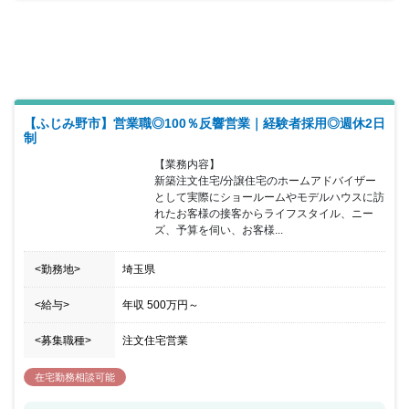
【ふじみ野市】営業職◎100％反響営業｜経験者採用◎週休2日
制
【業務内容】

新築注文住宅/分譲住宅のホームアドバイザー
として実際にショールームやモデルハウスに訪
れたお客様の接客からライフスタイル、ニー
ズ、予算を伺い、お客様...
<勤務地>
埼玉県
<給与>
年収
500万円
～
<募集職種>
注文住宅営業
在宅勤務相談可能