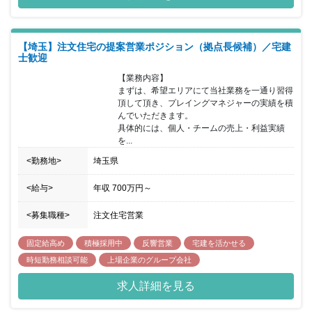
トマネジメントを行い、住宅開発の随所でアウトソースを有効に活
用する独自のビジネスモデルを原動力に、住宅平均価格2190万円を
実現。これによって、所得が低い方にも、夢のマイホームでの安心
【埼玉】注文住宅の提案営業ポジション（拠点長候補）／宅建
安全な暮らしを提供しています。そんな同社で経験と資格を活かし
士歓迎
て注文住宅の提案営業（リーダー職）に挑戦していただける方を歓
迎いたします。
【業務内容】

まずは、希望エリアにて当社業務を一通り習得
頂して頂き、プレイングマネジャーの実績を積
んでいただきます。

具体的には、個人・チームの売上・利益実績
を...
<勤務地>
埼玉県
<給与>
年収
700万円
～
<募集職種>
注文住宅営業
固定給高め
積極採用中
反響営業
宅建を活かせる
時短勤務相談可能
上場企業のグループ会社
求人詳細を見る