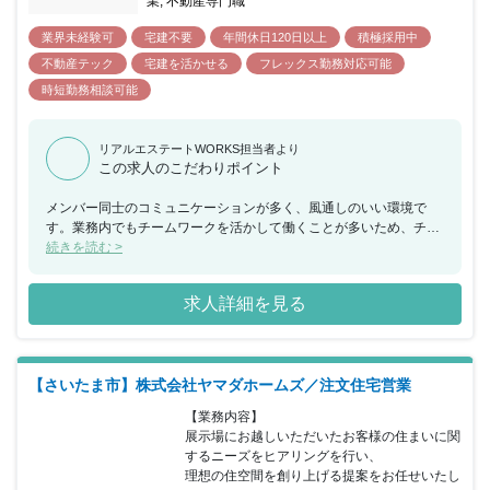
業, 不動産専門職
業界未経験可
宅建不要
年間休日120日以上
積極採用中
不動産テック
宅建を活かせる
フレックス勤務対応可能
時短勤務相談可能
リアルエステートWORKS担当者より
この求人のこだわりポイント
メンバー同士のコミュニケーションが多く、風通しのいい環境で
す。業務内でもチームワークを活かして働くことが多いため、チー
ムで何かを成し遂げたいと考えている方におススメの求人です。ま
続きを読む >
た、年間休日が130日もあり、産休希望者の取得が102％、再雇用
制度など女性のライフイベントにも沿った制度が整っております。
求人詳細を見る
【さいたま市】株式会社ヤマダホームズ／注文住宅営業
【業務内容】

展示場にお越しいただいたお客様の住まいに関
するニーズをヒアリングを行い、

理想の住空間を創り上げる提案をお任せいたし