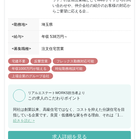
ット」の企画営業職としてWebサイトからの問
い合わせや、仲介会社の紹介のお客様の対応か
らご要望に応える企...
<勤務地>
埼玉県
<給与>
年収
538万円
～
<募集職種>
注文住宅営業
宅建不要
反響営業
フレックス勤務対応可能
年収1000万円が狙える
時短勤務相談可能
上場企業のグループ会社
リアルエステートWORKS担当者より
この求人のこだわりポイント
同社は創業以来、高級住宅ではなく、コストを抑えた分譲住宅を目
指している企業です。良質・低価格な家を作る理由、それは「1人
でも多くの方にマイホームを」という思いを達成するためです。日
続きを読む >
本の平均年収は400万円と言われています。対して住宅の平均価格
は3206万円。これでは所得の低いご家庭は住宅を購入することが難
求人詳細を見る
しい。そこで同社では、徹底した施工管理による工期の短縮とコス