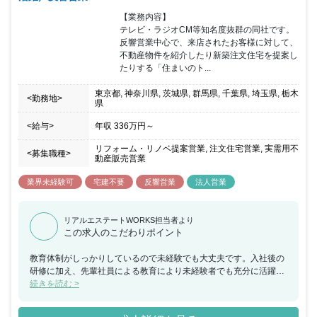
【業務内容】

テレビ・ラジオCM等知名度抜群の同社です。
反響営業中心で、来店されたお客様に対して、
不動産物件を紹介したり新築注文住宅を提案し
たりする「住まいのト...
東京都, 神奈川県, 茨城県, 群馬県, 千葉県, 埼玉県, 栃木
<勤務地>
県
<給与>
年収
336万円
～
リフォーム・リノベ提案営業, 注文住宅営業, 実需用不
<募集職種>
動産販売営業
業界未経験可
宅建不要
反響営業
法人営業
リアルエステートWORKS担当者より
この求人のこだわりポイント
教育体制がしっかりしているので未経験でも大丈夫です。入社後の
研修に加え、先輩社員による教育により未経験者でも充分に活躍で
きる体制を整えています。実際に同社の営業社員のほとんどは未経
続きを読む >
験からの出発です。「自分がしてもらったように後輩を助け、教育
し、一人前にする」という社風が根付いていますので未経験者のか