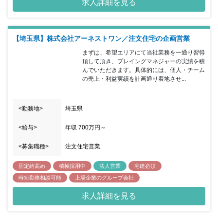
求人詳細を見る
たも、躊躇せずにご応募ください。 住宅・不動産業界では珍しい完
全週休2日制。しっかりと休養をとり、プライベートを充実させて
初めて良い仕事ができると考えています。働きやすさを追求しなが
ら「住宅のプロフェッショナル」を目指してください。 異業種から
【埼玉県】株式会社アーネストワン／注文住宅の企画営業
転職した方も活躍しています。前職は運送業、金融業、飲食チェー
ン、フリーター等、未経験者も多数います。
まずは、希望エリアにて当社業務を一通り習得
頂して頂き、プレイングマネジャーの実績を積
んでいただきます。具体的には、個人・チーム
の売上・利益実績を計画通り着地させ...
<勤務地>
埼玉県
<給与>
年収
700万円
～
<募集職種>
注文住宅営業
固定給高め
積極採用中
法人営業
宅建必須
時短勤務相談可能
上場企業のグループ会社
求人詳細を見る