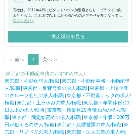
同社は、2011年4月にピタットハウス加盟店となり、ブランド力向
上とともに、これまで以上にお客様からのお問合せが多くなってい
ます。こうした状況を踏まえて、さらに組織体制を強化するために
続きを読む >
も、新しい仲間を募集することになりました。宅地建物取引士の資
格を持った契約事務は、トラブルを未然に防ぐために重要な業務で
求人詳細を見る
あり、有資格者の方にしかお任せできない内容です。すべての営業
メンバーの契約までの努力が報われるように、営業のサポート役と
して携わっっていただきます。 ※株式会社レイズコーポレーション
での勤務の場合は在籍出向となります。その際の雇用元は、株式会
＜ 前へ
1
次へ ＞
社HOUSE BUILDです。また、在籍出向の際も給与・待遇は変わり
ません。
[東京都の不動産事務のおすすめ求人]
東京都・不動産求人/転職
|
東京都・不動産事務・不動産求
人/転職
|
東京都・反響営業の求人/転職
|
東京都・上場企業
のグループ会社の求人/転職
|
東京都・不動産テックの求人/
転職
|
東京都・土日休みの求人/転職
|
東京都・年間休日120
日以上の求人/転職
|
東京都・残業月20時間以内の求人/転
職
|
東京都・固定給高めの求人/転職
|
東京都・年収1,000万
円が狙えるの求人/転職
|
東京都・反響営業の求人/転職
|
東
京都・リノベ系の求人/転職
|
東京都・法人営業の求人/転