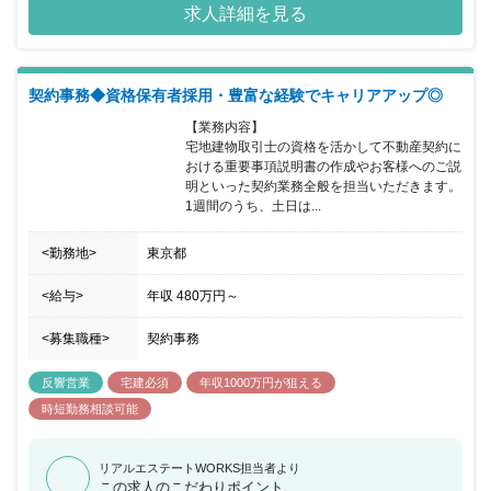
求人詳細を見る
ど幅広い業務に対応できる方を募集いたします。不動産業界の経験
がない方でも安心していただけるように社内OJTやセンチュリー21
ジャパン本部での専門業務研修などもご準備しております。まず
は、先輩社員と一緒に行動し、業務に慣れたら、自身の営業スタイ
契約事務◆資格保有者採用・豊富な経験でキャリアアップ◎
ルを積極的に試していただくことができます。キャリアアップにも
力を入れており、昇格は随時あり営業成績、勤怠管理を考慮し随
【業務内容】

時、昇給・昇格を行っています。入社後、半年で昇給しているスタ
宅地建物取引士の資格を活かして不動産契約に
ッフや異業種からの転職者も多数在籍しています。20～50代と幅広
おける重要事項説明書の作成やお客様へのご説
い年代が活躍しており、5年、10年、15年と長く働く先輩社員が多
明といった契約業務全般を担当いただきます。
いのも特徴です。また、売買営業部→仕入開発部主任、売買営業部
1週間のうち、土日は...
主任→仕入開発部課長、賃貸営業部店長→売買営業部次長など個人
の能力、経験、業務成績を考慮し各部署へステップアップできる環
<勤務地>
境です。
東京都
<給与>
年収
480万円
～
<募集職種>
契約事務
反響営業
宅建必須
年収1000万円が狙える
時短勤務相談可能
リアルエステートWORKS担当者より
この求人のこだわりポイント