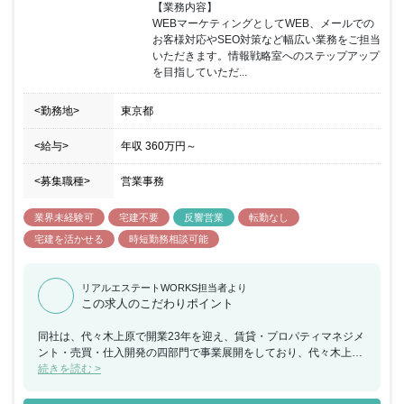
【業務内容】

WEBマーケティングとしてWEB、メールでの
お客様対応やSEO対策など幅広い業務をご担当
いただきます。情報戦略室へのステップアップ
を目指していただ...
<勤務地>
東京都
<給与>
年収
360万円
～
<募集職種>
営業事務
業界未経験可
宅建不要
反響営業
転勤なし
宅建を活かせる
時短勤務相談可能
リアルエステートWORKS担当者より
この求人のこだわりポイント
同社は、代々木上原で開業23年を迎え、賃貸・プロパティマネジメ
ント・売買・仕入開発の四部門で事業展開をしており、代々木上原
を中心に城南・城西エリアに特化することで地域を支え、住民の方
続きを読む >
にも親しまれる存在を目指しております。今回、WEB営業として多
様化するネットに対応するためシステムメンテナンスやSEO対策な