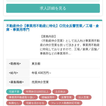
される住宅ローン、提携会社のご紹介、税務相談などお客様のご不
安を解決できる窓口も用意しております。今回の募集では、不動産
求人詳細を見る
仲介・売買の反響営業として未経験者から経験者まで幅広く採用
し、さらなる成長に向けてご活躍いただける方を歓迎いたします。
また、経験スキルに応じて、未経験の方については、まずはお問合
せ頂いたお客様へのアポイント取得までをお任せし、あとは先輩・
不動産仲介【事業用不動産に特化】◎完全反響営業／工場・倉
上司のサポートを受けながら業務を覚えていただきます。経験者の
庫・事業用専門
ある方は、思う存分にスキルを発揮できる環境をご用意し、入社時
点から重要ポジションをお任せすることも可能です。同社ならでは
【業務内容】

の仕事の喜びを、ぜひ味わってください。
《不動産仲介営業》として法人向け事業用不動
産の仲介営業を担って頂きます。事業用不動産
に特化しておりますので、工場／倉庫／店舗／
事務所などの事業用不...
<勤務地>
東京都
<給与>
年収
430万円
～
<募集職種>
売買仲介営業
宅建不要
年間休日120日以上
土日休み
事業用不動産取り扱い
積極採用中
反響営業
法人営業
転勤なし
宅建を活かせる
フレックス勤務対応可能