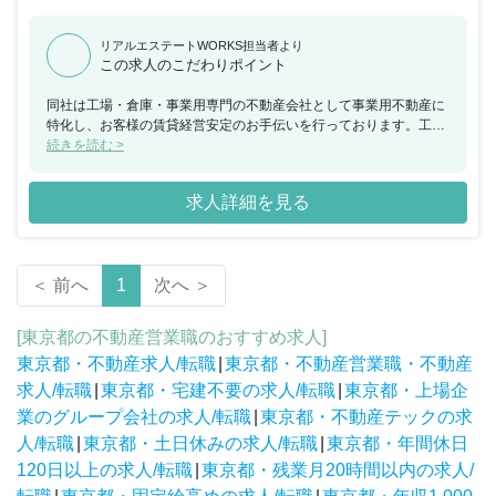
リアルエステートWORKS担当者より
この求人のこだわりポイント
同社は工場・倉庫・事業用専門の不動産会社として事業用不動産に
特化し、お客様の賃貸経営安定のお手伝いを行っております。工
場・倉庫・事業用の物件に特化することで、現在では管理戸数も順
続きを読む >
調に拡大し、事業用だけで700棟を超え、関東圏ではトップクラス
の管理戸数を誇っています。工場・倉庫を専門に取り扱っている会
求人詳細を見る
社は多くはなく、競合する会社も少ないことから安定的な収益基盤
を確保し成長を続けています。タープグループとして、工場・倉
庫・事業用不動産の管理戸数全国1位を目指せる規模まで成長して
おり、今後も会社としての成長も見込めます。同ポジションでは、
＜ 前へ
1
次へ ＞
賃貸・売買などで部署は分けておらず幅広い業務を経験することが
可能となっており、総合的なスキルを身につけることが出来、キャ
リアアップも可能です。安定的な収入確保（月給33万～）に加え、
[東京都の不動産営業職のおすすめ求人]
法人営業メインになりますので土日祝日もお休みとなります。フレ
東京都・不動産求人/転職
|
東京都・不動産営業職・不動産
ックスタイム制も順次導入（月曜日・金曜日）を進めており、仕事
のやりがいだけではなく働きやすい環境も整えておりますので、長
求人/転職
|
東京都・宅建不要の求人/転職
|
東京都・上場企
期的に腰を据えてご勤務頂くことが可能です。
業のグループ会社の求人/転職
|
東京都・不動産テックの求
人/転職
|
東京都・土日休みの求人/転職
|
東京都・年間休日
120日以上の求人/転職
|
東京都・残業月20時間以内の求人/