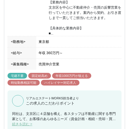
【業務内容】

文京区を中心に不動産仲介・売買の反響営業を
行っていただきます。案内から契約、お引き渡
しまで一貫してご担当いただきます。

【具体的な業務内容】

■...
<勤務地>
東京都
<給与>
年収
360万円
～
<募集職種>
売買仲介営業
宅建不要
固定給高め
年収1000万円が狙える
時短勤務相談可能
ハイレイヤー対応求人
リアルエステートWORKS担当者より
この求人のこだわりポイント
同社は、文京区に４店舗を構え、各スタッフは不動産に関する専門
家として、お客様のあらゆるニーズ（資金計画・相続・売却・買
取・買い替え等）にお応えしております。またご購入に際して利用
続きを読む >