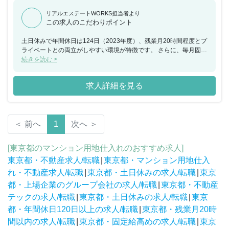
リアルエステートWORKS担当者より
この求人のこだわりポイント
土日休みで年間休日は124日（2023年度）、残業月20時間程度とプ
ライベートとの両立がしやすい環境が特徴です。 さらに、毎月固定
給制な点も安心できるポイント。成果を上げた際は賞与のタイミン
続きを読む >
グで上積みも期待できるかも。収入が安定するため、ご家族のいら
っしゃる方にもお勧めです。こういった好条件と会社の温和な雰囲
求人詳細を見る
気で退職者は非常に少なく、定着率も高いのだとか。長く安心して
働ける会社であると言えます。 2023年秋ごろには上場も予定して
いる勢いのある企業で、あなたの実力を試してみませんか？
＜ 前へ
1
次へ ＞
[東京都のマンション用地仕入れのおすすめ求人]
東京都・不動産求人/転職
|
東京都・マンション用地仕入
れ・不動産求人/転職
|
東京都・土日休みの求人/転職
|
東京
都・上場企業のグループ会社の求人/転職
|
東京都・不動産
テックの求人/転職
|
東京都・土日休みの求人/転職
|
東京
都・年間休日120日以上の求人/転職
|
東京都・残業月20時
間以内の求人/転職
|
東京都・固定給高めの求人/転職
|
東京