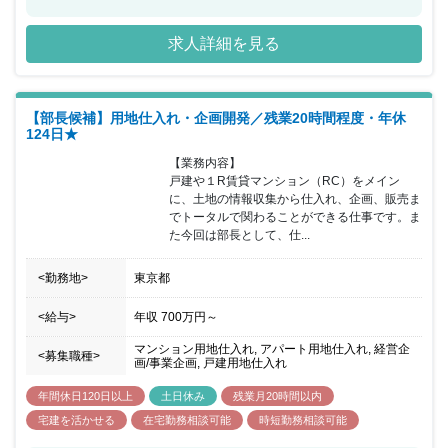
トを行っています。 また同社は東証プライム市場の上場企業で、上
場会社の中で1位の成長率の実績があり、東証一部上場後わずか3年
求人詳細を見る
で売上規模2.5倍の2,400億へと急成長を遂げています。 不動産業界
でトップを目指しており、現在ではTOP5にランクインが現実的に
見えてきている企業になります。
【部長候補】用地仕入れ・企画開発／残業20時間程度・年休
124日★
【業務内容】

戸建や１R賃貸マンション（RC）をメイン
に、土地の情報収集から仕入れ、企画、販売ま
でトータルで関わることができる仕事です。ま
た今回は部長として、仕...
<勤務地>
東京都
<給与>
年収
700万円
～
マンション用地仕入れ, アパート用地仕入れ, 経営企
<募集職種>
画/事業企画, 戸建用地仕入れ
年間休日120日以上
土日休み
残業月20時間以内
宅建を活かせる
在宅勤務相談可能
時短勤務相談可能