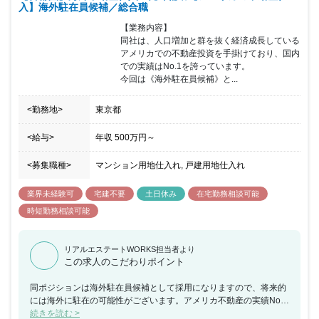
入】海外駐在員候補／総合職
【業務内容】

同社は、人口増加と群を抜く経済成長している
アメリカでの不動産投資を手掛けており、国内
での実績はNo.1を誇っています。

今回は《海外駐在員候補》と...
<勤務地>
東京都
<給与>
年収
500万円
～
<募集職種>
マンション用地仕入れ, 戸建用地仕入れ
業界未経験可
宅建不要
土日休み
在宅勤務相談可能
時短勤務相談可能
リアルエステートWORKS担当者より
この求人のこだわりポイント
同ポジションは海外駐在員候補として採用になりますので、将来的
には海外に駐在の可能性がございます。アメリカ不動産の実績No.1
を誇っており、L.A.・Hawaiiの不動産を中心に投資家様へのサポー
続きを読む >