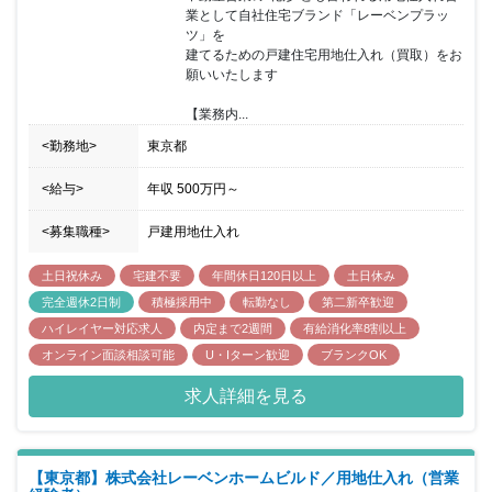
業として自社住宅ブランド「レーベンプラッ
ツ」を

建てるための戸建住宅用地仕入れ（買取）をお
願いいたします

【業務内...
<勤務地>
東京都
<給与>
年収
500万円
～
<募集職種>
戸建用地仕入れ
土日祝休み
宅建不要
年間休日120日以上
土日休み
完全週休2日制
積極採用中
転勤なし
第二新卒歓迎
ハイレイヤー対応求人
内定まで2週間
有給消化率8割以上
オンライン面談相談可能
U・Iターン歓迎
ブランクOK
求人詳細を見る
【東京都】株式会社レーベンホームビルド／用地仕入れ（営業