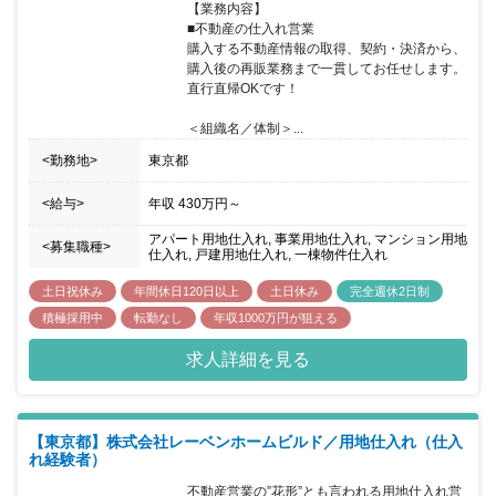
【業務内容】

■不動産の仕入れ営業

購入する不動産情報の取得、契約・決済から、
購入後の再販業務まで一貫してお任せします。

直行直帰OKです！

＜組織名／体制＞...
<勤務地>
東京都
<給与>
年収
430万円
～
アパート用地仕入れ, 事業用地仕入れ, マンション用地
<募集職種>
仕入れ, 戸建用地仕入れ, 一棟物件仕入れ
土日祝休み
年間休日120日以上
土日休み
完全週休2日制
積極採用中
転勤なし
年収1000万円が狙える
求人詳細を見る
【東京都】株式会社レーベンホームビルド／用地仕入れ（仕入
れ経験者）
不動産営業の”花形”とも言われる用地仕入れ営