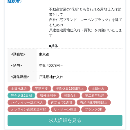
経験者）
不動産営業の”花形”とも言われる用地仕入れ営
業として

自社住宅ブランド「レーベンプラッツ」を建て
るための

戸建住宅用地仕入れ（買取）をお願いいたしま
す

■具体...
<勤務地>
東京都
<給与>
年収
400万円
～
<募集職種>
戸建用地仕入れ
土日祝休み
宅建不要
年間休日120日以上
土日休み
完全週休2日制
積極採用中
転勤なし
第二新卒歓迎
ハイレイヤー対応求人
内定まで2週間
有給消化率8割以上
オンライン面談相談可能
U・Iターン歓迎
ブランクOK
求人詳細を見る