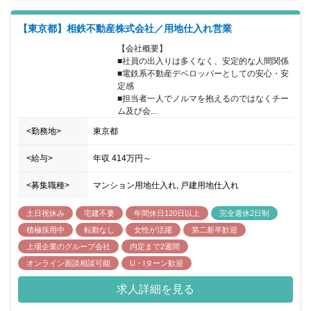
【東京都】相鉄不動産株式会社／用地仕入れ営業
【会社概要】

■社員の出入りは多くなく、安定的な人間関係 

■電鉄系不動産デベロッパーとしての安心・安
定感 

■担当者一人でノルマを抱えるのではなくチー
ム及び会...
<勤務地>
東京都
<給与>
年収
414万円
～
<募集職種>
マンション用地仕入れ, 戸建用地仕入れ
土日祝休み
宅建不要
年間休日120日以上
完全週休2日制
積極採用中
転勤なし
女性が活躍
第二新卒歓迎
上場企業のグループ会社
内定まで2週間
オンライン面談相談可能
U・Iターン歓迎
求人詳細を見る