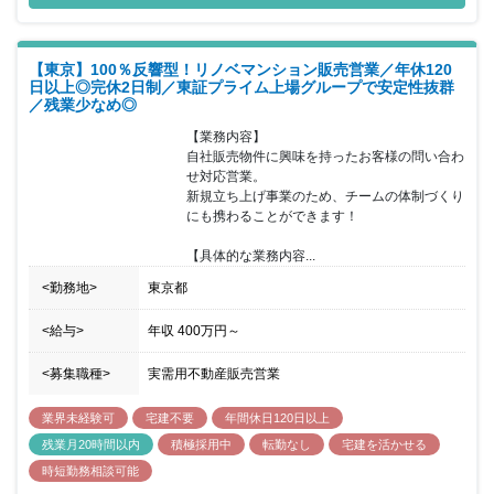
【東京】100％反響型！リノベマンション販売営業／年休120
日以上◎完休2日制／東証プライム上場グループで安定性抜群
／残業少なめ◎
【業務内容】

自社販売物件に興味を持ったお客様の問い合わ
せ対応営業。

新規立ち上げ事業のため、チームの体制づくり
にも携わることができます！

【具体的な業務内容...
<勤務地>
東京都
<給与>
年収
400万円
～
<募集職種>
実需用不動産販売営業
業界未経験可
宅建不要
年間休日120日以上
残業月20時間以内
積極採用中
転勤なし
宅建を活かせる
時短勤務相談可能