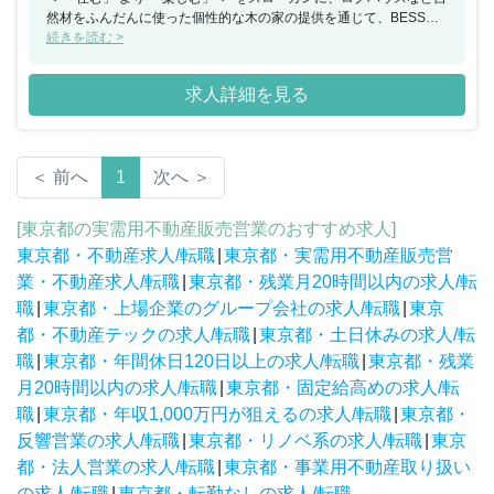
然材をふんだんに使った個性的な木の家の提供を通じて、BESSの
家で暮らして感じる幸せ＝「ユーザー・ハピネス」 の実現を目指し
続きを読む >
ている会社になります。
求人詳細を見る
＜ 前へ
1
次へ ＞
[東京都の実需用不動産販売営業のおすすめ求人]
東京都・不動産求人/転職
|
東京都・実需用不動産販売営
業・不動産求人/転職
|
東京都・残業月20時間以内の求人/転
職
|
東京都・上場企業のグループ会社の求人/転職
|
東京
都・不動産テックの求人/転職
|
東京都・土日休みの求人/転
職
|
東京都・年間休日120日以上の求人/転職
|
東京都・残業
月20時間以内の求人/転職
|
東京都・固定給高めの求人/転
職
|
東京都・年収1,000万円が狙えるの求人/転職
|
東京都・
反響営業の求人/転職
|
東京都・リノベ系の求人/転職
|
東京
都・法人営業の求人/転職
|
東京都・事業用不動産取り扱い
の求人/転職
|
東京都・転勤なしの求人/転職