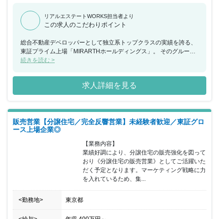
リアルエステートWORKS担当者より
この求人のこだわりポイント
総合不動産デベロッパーとして独立系トップクラスの実績を誇る、
東証プライム上場「MIRARTHホールディングス」。 そのグループ
会社として、上質なリニューアルマンションを提供するのが、中古
続きを読む >
マンションの買取再販事業に特化した「レーベンゼストック」で
す。 自社物件をメインに他社物件も取り扱うことで、お客様のニー
求人詳細を見る
ズに幅広く応えられるポジションになります。 少数体制ですので、
部門の『中枢メンバー』として活躍いただけるチャンスです！ さら
に年休120日以上、完全週休2日制、残業も少なめで、ワークライフ
バランスも整います！
販売営業【分譲住宅／完全反響営業】未経験者歓迎／東証グロ
ース上場企業◎
【業務内容】

業績好調により、分譲住宅の販売強化を図って
おり《分譲住宅の販売営業》としてご活躍いた
だく予定となります。マーケティング戦略に力
を入れているため、集...
<勤務地>
東京都