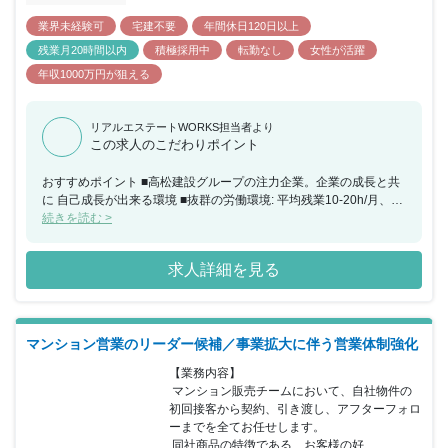
業界未経験可
宅建不要
年間休日120日以上
残業月20時間以内
積極採用中
転勤なし
女性が活躍
年収1000万円が狙える
リアルエステートWORKS担当者より
この求人のこだわりポイント
おすすめポイント ■高松建設グループの注力企業。企業の成長と共
に 自己成長が出来る環境 ■抜群の労働環境: 平均残業10-20h/月、年
間休日125日+計画有給休暇2日 ■住宅のプロが集まり、業界からも
続きを読む >
注目されている中でスキルアップが可能です。 ■頑張った人にはし
っかり稼いでもらいたい。そんな想いを込め､私たちが目指したの
求人詳細を見る
は､業界でも珍しい｢基本給+賞与+インセンティブ｣の報酬制度で
す。 大手ハウスメーカーなどでも採用されているこの報酬制度は、
基本給の安定感がありながら、社員全員で頑張った業績が自分の賞
与に反映され、自分自身が頑張った成果はインセンティブとして支
マンション営業のリーダー候補／事業拡大に伴う営業体制強化
給される魅力的なものです。 【教育制度の特徴】 営業の初期接点
～クロージングまでの一連の研修 （ビデオを作成しているため営業
【業務内容】

活動で悩むことがあればいつでも立ち返ることができるようになっ
 マンション販売チームにおいて、自社物件の
ています）、建物に関する研修、同社戸建ブランド「ミラクラス」
初回接客から契約、引き渡し、アフターフォロ
に関する研修など大変充実した環境が整っており今後もさらに追加
ーまでを全てお任せします。

していく予定ですのでご安心ください。 ご希望や適性に応じてお任
 同社商品の特徴である、お客様の好...