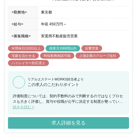
せする業務を決定致します。入社後研修も充実しており、キャッチ
アップできる環境となりますので未経験の方のご応募を歓迎致しま
<勤務地>
す。
東京都
<給与>
年収
450万円
～
<募集職種>
実需用不動産販売営業
年間休日120日以上
残業月20時間以内
反響営業
宅建を活かせる
時短勤務相談可能
上場企業のグループ会社
ハイレイヤー対応求人
リアルエステートWORKS担当者より
この求人のこだわりポイント
評価制度については、契約手数料のみで判断するのではなくプロセ
スも大きく評価し、賞与や役職が公平に決定する制度が整っている
会社です。
続きを読む >
求人詳細を見る