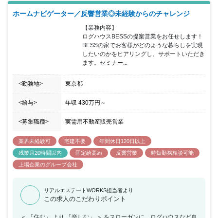
ホームナビゲーター／反響営業◎未経験からのチャレンジ
【業務内容】

ログハウスBESSの提案営業をお任せします！

BESSの家でお客様がどのような暮らしを実現
したいのかをヒアリングし、サポートいただき
ます。セミナー...
<勤務地>
東京都
<給与>
年収
430万円
～
<募集職種>
実需用不動産販売営業
業界未経験可
宅建不要
年間休日120日以上
残業月20時間以内
固定給高め
反響営業
時短勤務相談可能
上場企業のグループ会社
リアルエステートWORKS担当者より
この求人のこだわりポイント
＜ 「住む」 より 「楽しむ」 ＞ をスローガンに、ログハウスなど自