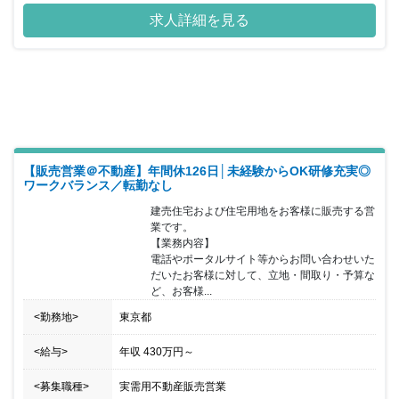
ている企業となります。愛知・東京に33拠点を展開していますが、
求人詳細を見る
ここから10年でさらに計100拠点に増やす予定があり、この先の10
年をさらなる飛躍のステージと捉え新たなチャレンジに挑戦し続け
ている成長中の企業です。同ポジションにおいては《リーダー候
補》としての採用を予定しており、今後も更に拠点が増えること
で、新しいポジションが増えるため、今後の住宅営業を担って頂け
るような方の採用を進めています。キャリアアップも明確に描くこ
とができ、一般社員→主任→課長代理→課長（所長）→部長代理→
部長とキャリアアップが可能な環境が整っています。これまでのご
経験によっては主任・課長代理からのスタートも可能です。マネジ
メントを担うマネージャークラスでも30代の社員が多数在籍してお
【販売営業＠不動産】年間休126日│未経験からOK研修充実◎
り、若いうちから積極的にチャレンジできる環境があるため、成長
ワークバランス／転勤なし
企業だからこそ昇給や昇格のチャンスがたくさんある職場環境で
建売住宅および住宅用地をお客様に販売する営
す。
業です。

【業務内容】

電話やポータルサイト等からお問い合わせいた
だいたお客様に対して、立地・間取り・予算な
ど、お客様...
<勤務地>
東京都
<給与>
年収
430万円
～
<募集職種>
実需用不動産販売営業