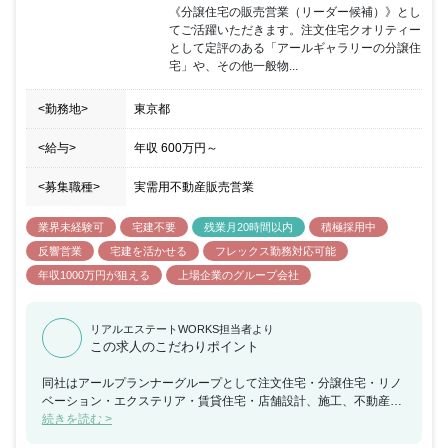
で初受注できる方が多いです。「オリジナリティがあって安い」住
《分譲住宅の販売営業（リーダー候補）》とし
宅なため、お客様からの人気も高く、購入意欲が高いお客様が多い
てご活躍いただきます。注文住宅クオリティー
ため安定的に受注が可能です。中途入社5年未満の社員の平均年収
として定評のある「アールギャラリーの分譲住
は765万円と高水準のため、上場企業としての安定性を持ちながら
宅」や、その他一般物...
期待の収入も確保できる魅力的なポジションとなっています。
<勤務地>
東京都
<給与>
年収
600万円
～
<募集職種>
実需用不動産販売営業
業界未経験可
宅建不要
残業月20時間以内
積極採用中
反響営業
宅建を活かせる
フレックス勤務対応可能
年収1000万円が狙える
上場企業のグループ会社
リアルエステートWORKS担当者より
この求人のこだわりポイント
同社はアールプランナーグループとして注文住宅・分譲住宅・リノ
ベーション・エクステリア・賃貸住宅・店舗設計、施工、不動産全
般の事業を多角的に手掛けており、2021年に「東証グロース市場」
続きを読む >
「名証メイン市場」への上場を果たすなど右肩上がりに成長を続け