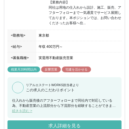
【業務内容】

同社は用地の仕入れから設計、施工、販売、ア
フターフォローまで一気通貫でサービス展開し
ております。本ポジションでは、お問い合わせ
くださったお客様へ住...
<勤務地>
東京都
<給与>
年収
400万円
～
<募集職種>
実需用不動産販売営業
残業月20時間以内
反響営業
宅建を活かせる
リアルエステートWORKS担当者より
この求人のこだわりポイント
仕入れから販売後のアフターフォローまで同社内で対応している
為、不動産営業の上流部分から下流部分を経験することができま
す。本当のお客様の満足を追求していきたい、不動産のあらゆるフ
続きを読む >
ェーズに精通したプロになりたいという思いを持った方にはオスス
メの求人です。
求人詳細を見る