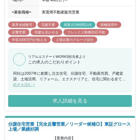
<給与>
年収
400万円
～
<募集職種>
実需用不動産販売営業
業界未経験可
宅建不要
残業月20時間以内
積極採用中
反響営業
宅建を活かせる
フレックス勤務対応可能
年収1000万円が狙える
上場企業のグループ会社
リアルエステートWORKS担当者より
この求人のこだわりポイント
同社は2007年に創業し注文住宅、分譲住宅、不動産売買、戸建賃
貸、土地活用、リフォーム、エクステリアと、住宅に関わる全ての
事業をワンストップで提供している企業となります。業績は順調に
続きを読む >
拡大を続け現在では売上過去最高を更新し続けています。順調に成
長を遂げているため、現在店舗を拡大させている最中となっており
求人詳細を見る
近い将来では100店舗（現在33店舗）を目指し事業拡大を図ってい
ます。同社がご提案する「アールギャラリーの分譲住宅」は、1棟1
棟全て異なるプランで個性を出しており、注文住宅と同じクオリテ
ィで、高品質・個性的な住まいを選択できるため、たくさんのお客
分譲住宅営業【完全反響営業／リーダー候補◎】東証グロース
様からの支持されているため、不動産業界未経験者でも販売しやす
上場／業績好調
い商品となっています。お問合せから成約までの期間は1週間～長
くても1か月ほどとなっており、未経験入社でも入社1～3カ月ほど
【業務内容】
