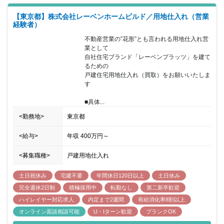
【東京都】株式会社レーベンホームビルド／用地仕入れ（営業
経験者）
不動産営業の”花形”とも言われる用地仕入れ営
業として

自社住宅ブランド「レーベンプラッツ」を建て
るための

戸建住宅用地仕入れ（買取）をお願いいたしま
す

■具体...
<勤務地>
東京都
<給与>
年収
400万円
～
<募集職種>
戸建用地仕入れ
土日祝休み
宅建不要
年間休日120日以上
土日休み
完全週休2日制
積極採用中
転勤なし
第二新卒歓迎
ハイレイヤー対応求人
内定まで2週間
有給消化率8割以上
オンライン面談相談可能
U・Iターン歓迎
ブランクOK