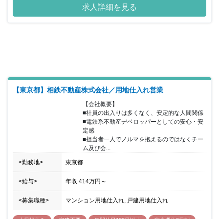
求人詳細を見る
【東京都】相鉄不動産株式会社／用地仕入れ営業
【会社概要】

■社員の出入りは多くなく、安定的な人間関係 

■電鉄系不動産デベロッパーとしての安心・安
定感 

■担当者一人でノルマを抱えるのではなくチー
ム及び会...
<勤務地>
東京都
<給与>
年収
414万円
～
<募集職種>
マンション用地仕入れ, 戸建用地仕入れ