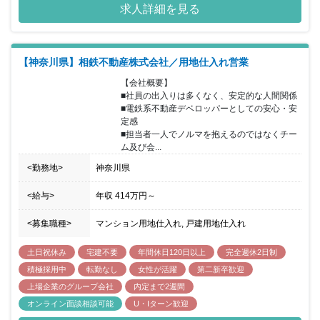
求人詳細を見る
【神奈川県】相鉄不動産株式会社／用地仕入れ営業
【会社概要】

■社員の出入りは多くなく、安定的な人間関係 

■電鉄系不動産デベロッパーとしての安心・安
定感 

■担当者一人でノルマを抱えるのではなくチー
ム及び会...
<勤務地>
神奈川県
<給与>
年収
414万円
～
<募集職種>
マンション用地仕入れ, 戸建用地仕入れ
土日祝休み
宅建不要
年間休日120日以上
完全週休2日制
積極採用中
転勤なし
女性が活躍
第二新卒歓迎
上場企業のグループ会社
内定まで2週間
オンライン面談相談可能
U・Iターン歓迎