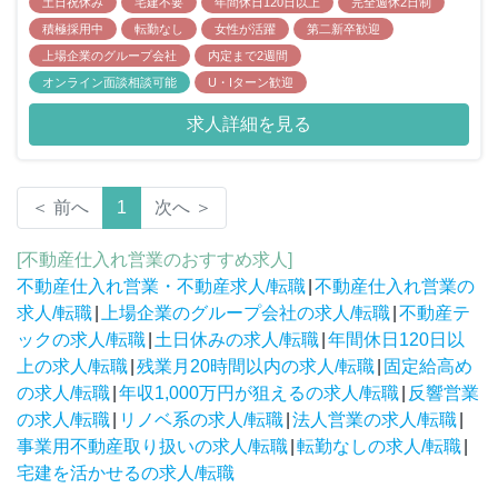
土日祝休み
宅建不要
年間休日120日以上
完全週休2日制
積極採用中
転勤なし
女性が活躍
第二新卒歓迎
上場企業のグループ会社
内定まで2週間
オンライン面談相談可能
U・Iターン歓迎
求人詳細を見る
＜ 前へ
1
次へ ＞
[不動産仕入れ営業のおすすめ求人]
不動産仕入れ営業・不動産求人/転職
|
不動産仕入れ営業の
求人/転職
|
上場企業のグループ会社の求人/転職
|
不動産テ
ックの求人/転職
|
土日休みの求人/転職
|
年間休日120日以
上の求人/転職
|
残業月20時間以内の求人/転職
|
固定給高め
の求人/転職
|
年収1,000万円が狙えるの求人/転職
|
反響営業
の求人/転職
|
リノベ系の求人/転職
|
法人営業の求人/転職
|
事業用不動産取り扱いの求人/転職
|
転勤なしの求人/転職
|
宅建を活かせるの求人/転職