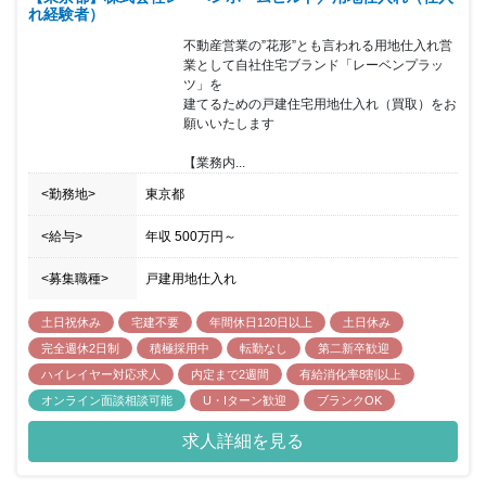
れ経験者）
不動産営業の”花形”とも言われる用地仕入れ営
業として自社住宅ブランド「レーベンプラッ
ツ」を

建てるための戸建住宅用地仕入れ（買取）をお
願いいたします

【業務内...
<勤務地>
東京都
<給与>
年収
500万円
～
<募集職種>
戸建用地仕入れ
土日祝休み
宅建不要
年間休日120日以上
土日休み
完全週休2日制
積極採用中
転勤なし
第二新卒歓迎
ハイレイヤー対応求人
内定まで2週間
有給消化率8割以上
オンライン面談相談可能
U・Iターン歓迎
ブランクOK
求人詳細を見る