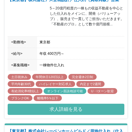
5～20億円程度の一棟もの収益不動産を中心と
した仕入れをメインに、開発（バリューアッ
プ）、販売まで一貫してご担当いただきます。
「不動産のプロ」として数十億円規模...
<勤務地>
東京都
<給与>
年収
400万円
～
<募集職種>
一棟物件仕入れ
土日祝休み
年間休日120日以上
完全週休2日制
平均年齢30代
ハイレイヤー対応求人
内定まで2週間
有給消化率8割以上
オンライン面談相談可能
U・Iターン歓迎
ブランクOK
離職率5％以下
求人詳細を見る
【東京都】株式会社レーベンホームビルド／用地仕入れ（仕入